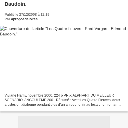
Baudoin.
Publié le 27/12/2008 à 11:19
Par
aproposdelivres
Viviane Hamy, novembre 2000, 224 p PRIX ALPH-ART DU MEILLEUR
SCÉNARIO, ANGOULÊME 2001 Résumé : Avec Les Quatre Fleuves, deux
artistes ont dialogué pendant plus d’un an pour offrir au lecteur un roman
d’un type inédit. Le pinceau et la plume magiques de...