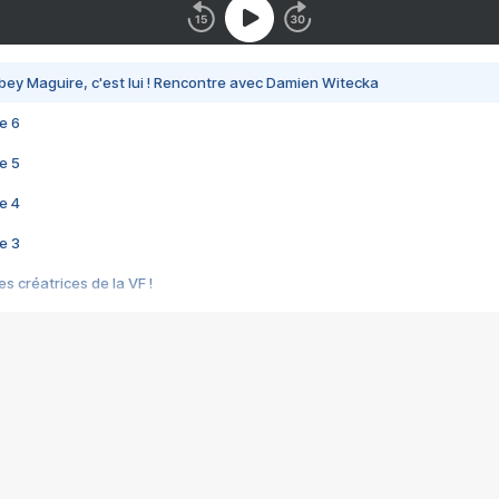
bey Maguire, c'est lui ! Rencontre avec Damien Witecka
e 6
e 5
e 4
e 3
s créatrices de la VF !
e 2
e 1
e Mektoub My Love arrive enfin ! Rencontre avec Shaïn Boumedine et Sal
i : après Toni en famille
elle réalise le bouleversant Dites lui que je l'aime