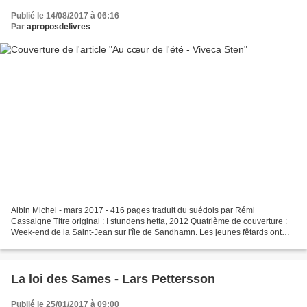
Publié le 14/08/2017 à 06:16
Par
aproposdelivres
Albin Michel - mars 2017 - 416 pages traduit du suédois par Rémi
Cassaigne Titre original : I stundens hetta, 2012 Quatrième de couverture :
Week-end de la Saint-Jean sur l'île de Sandhamn. Les jeunes fêtards ont
envahi les pontons, le port grouille de...
La loi des Sames - Lars Pettersson
Publié le 25/01/2017 à 09:00