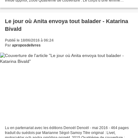
vrede upphör, 2008 Quatrième de couverture : Le corps d’une femme
repêché dans une rivière à la fonte des...
Le jour où Anita envoya tout balader - Katarina
Bivald
Publié le 18/06/2016 à 06:24
Par
aproposdelivres
Lu en partenariat avec les éditions Denoël Denoël - mai 2016 - 464 pages
traduit du suédois par Marianne Ségol-Samoy Titre original : Livet,
motorcyklar och andra omöjliga projekt, 2015 Quatrième de couverture :