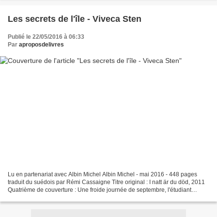
Les secrets de l'île - Viveca Sten
Publié le 22/05/2016 à 06:33
Par
aproposdelivres
Lu en partenariat avec Albin Michel Albin Michel - mai 2016 - 448 pages
traduit du suédois par Rémi Cassaigne Titre original : I natt är du död, 2011
Quatrième de couverture : Une froide journée de septembre, l'étudiant
Marcus Nielsen est retrouvé mort...