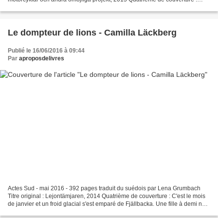
L'été de ses dix-huit ans, Anita Grankvist...
Le dompteur de lions - Camilla Läckberg
Publié le 16/06/2016 à 09:44
Par
aproposdelivres
Actes Sud - mai 2016 - 392 pages traduit du suédois par Lena Grumbach
Titre original : Lejontämjaren, 2014 Quatrième de couverture : C'est le mois
de janvier et un froid glacial s'est emparé de Fjällbacka. Une fille à demi nue,
surgie de la forêt enneigée,...