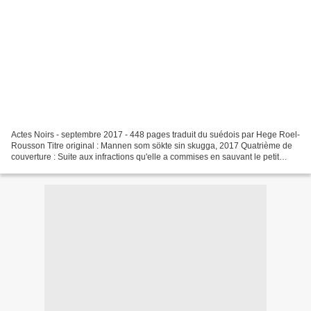
Actes Noirs - septembre 2017 - 448 pages traduit du suédois par Hege Roel-
Rousson Titre original : Mannen som sökte sin skugga, 2017 Quatrième de
couverture : Suite aux infractions qu'elle a commises en sauvant le petit
garçon autiste dans "Ce qui ne...