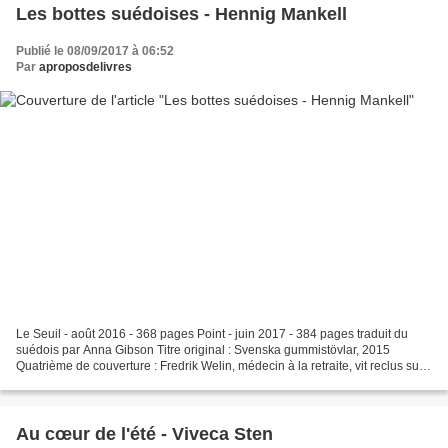
Les bottes suédoises - Hennig Mankell
Publié le 08/09/2017 à 06:52
Par
aproposdelivres
Le Seuil - août 2016 - 368 pages Point - juin 2017 - 384 pages traduit du
suédois par Anna Gibson Titre original : Svenska gummistövlar, 2015
Quatrième de couverture : Fredrik Welin, médecin à la retraite, vit reclus sur
son île de la Baltique. Une nuit,...
Au cœur de l'été - Viveca Sten