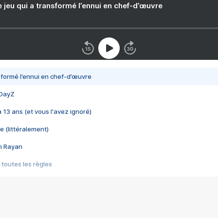
e jeu qui a transformé l’ennui en chef-d’œuvre
nsformé l’ennui en chef-d’œuvre
 DayZ
 a 13 ans (et vous l'avez ignoré)
e (littéralement)
im Rayan
 toutes les règles
s les jeux vidéo
us choquant de Rockstar ? - Le scandale BULLY
e plus moche de Steam