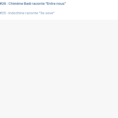
#26 : Chimène Badi raconte "Entre nous"
#25 : Indochine raconte "3e sexe"
#24 : Zaho raconte "C'est chelou"
#23 : Patrick Bruel raconte "Au café des délices"
#22 : Kyo raconte "Le chemin"
#21 : Nolwenn Leroy raconte "Cassé"
#20 : Patrick Hernandez raconte "Born to be alive"
#19 : Lorie raconte "Près de moi"
#18 : Michael Jones raconte "A nos actes manqués" (avec Jean-Jacque
#17 : Khaled raconte "Aïcha"
#16 : Corneille raconte "Parce qu'on vient de loin"
#15 : Indochine raconte "L'aventurier"
14 : Lorie raconte "Sur un air latino"