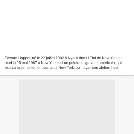
Edward Hopper, né le 22 juillet 1882 à Nyack dans l’État de New York et
mort le 15 mai 1967 à New York, est un peintre et graveur américain, qui
exerça essentiellement son art à New York, où il avait son atelier. Il est
considéré comme l’un des représentants...