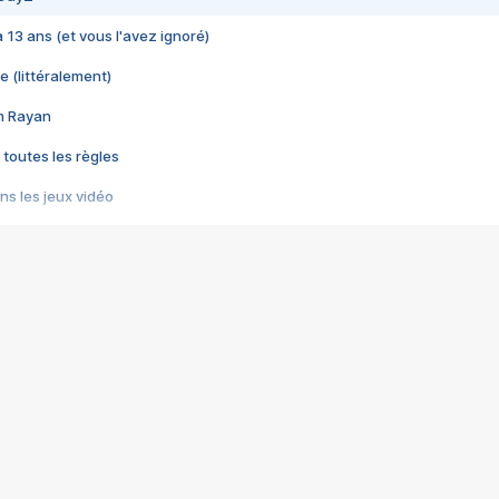
 a 13 ans (et vous l'avez ignoré)
e (littéralement)
im Rayan
 toutes les règles
s les jeux vidéo
us choquant de Rockstar ? - Le scandale BULLY
e plus moche de Steam
du RÊVE tourne au CAUCHEMAR
pendant 8 heures
it… à tort
umiliés par un jeu vidéo
ire - Final Fantasy 8