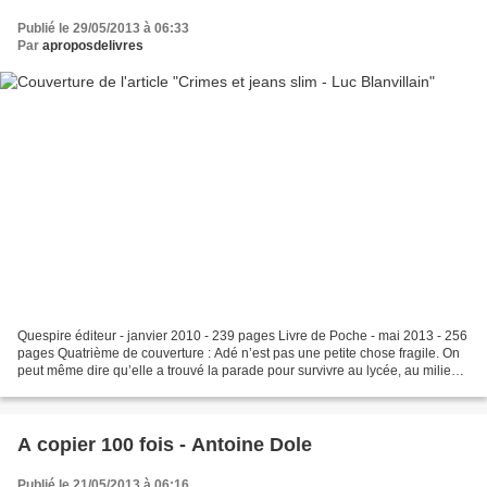
Publié le 29/05/2013 à 06:33
Par
aproposdelivres
Quespire éditeur - janvier 2010 - 239 pages Livre de Poche - mai 2013 - 256
pages Quatrième de couverture : Adé n’est pas une petite chose fragile. On
peut même dire qu’elle a trouvé la parade pour survivre au lycée, au milieu
des filles de son âge :...
A copier 100 fois - Antoine Dole
Publié le 21/05/2013 à 06:16