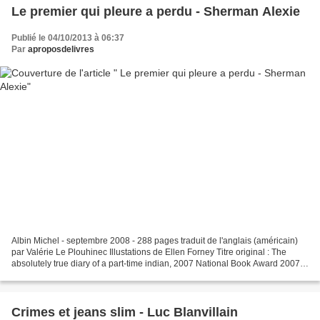
Le premier qui pleure a perdu - Sherman Alexie
Publié le 04/10/2013 à 06:37
Par
aproposdelivres
Albin Michel - septembre 2008 - 288 pages traduit de l'anglais (américain)
par Valérie Le Plouhinec Illustations de Ellen Forney Titre original : The
absolutely true diary of a part-time indian, 2007 National Book Award 2007
Quatrième de couverture :...
Crimes et jeans slim - Luc Blanvillain