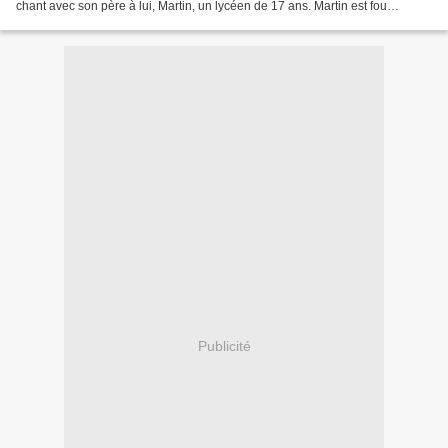
chant avec son père à lui, Martin, un lycéen de 17 ans. Martin est fou
d'amour, mais ce bonheur tiendra-t-il...
Publicité