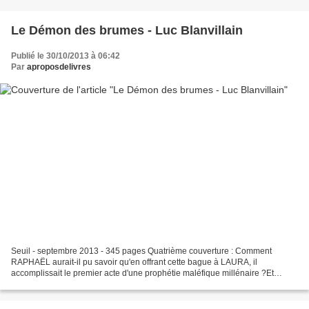
Le Démon des brumes - Luc Blanvillain
Publié le 30/10/2013 à 06:42
Par
aproposdelivres
Seuil - septembre 2013 - 345 pages Quatrième couverture : Comment
RAPHAËL aurait-il pu savoir qu'en offrant cette bague à LAURA, il
accomplissait le premier acte d'une prophétie maléfique millénaire ?Et
comment Laura aurait-elle pu soupçonner MELVIL,...