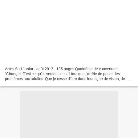
Actes Sud Junior - août 2013 - 135 pages Quatrième de couverture :
"Changer. C'est ce qu'ils veulent tous. Il faut que j'arrête de poser des
problèmes aux adultes. Que je cesse d'être dans leur ligne de vision, de
mire, de tir. Que je bouge de là. C'est...