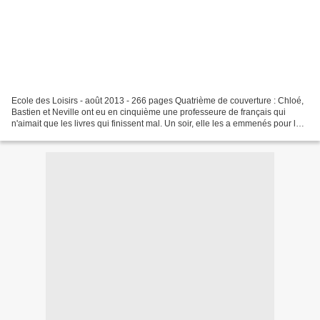
Ecole des Loisirs - août 2013 - 266 pages Quatrième de couverture : Chloé,
Bastien et Neville ont eu en cinquième une professeure de français qui
n'aimait que les livres qui finissent mal. Un soir, elle les a emmenés pour la
première fois au théâtre voir...