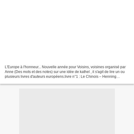
L'Europe à l'honneur... Nouvelle année pour Voisins, voisines organisé par
Anne (Des mots et des notes) sur une idée de kathel , il s'agit de lire un ou
plusieurs livres d'auteurs européens.livre n°1 : Le Chinois – Henning
Mankell (Suède)livre n°2 : Terezin...