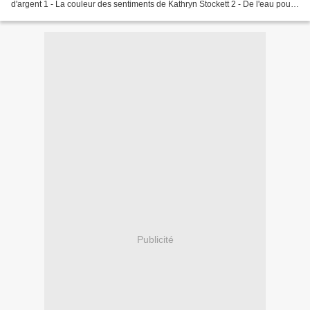
d'argent 1 - La couleur des sentiments de Kathryn Stockett 2 - De l'eau pour
les éléphants de Sara Gruen 3 - L'ombre...
Publicité