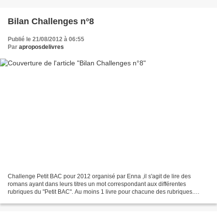
Bilan Challenges n°8
Publié le 21/08/2012 à 06:55
Par
aproposdelivres
Challenge Petit BAC pour 2012 organisé par Enna ,il s'agit de lire des
romans ayant dans leurs titres un mot correspondant aux différentes
rubriques du "Petit BAC". Au moins 1 livre pour chacune des rubriques.
Prénom : (fille ou garçon ou surnom) livre...