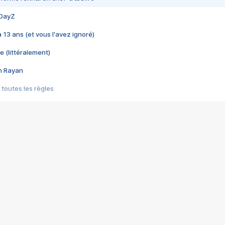
 DayZ
 a 13 ans (et vous l'avez ignoré)
e (littéralement)
im Rayan
 toutes les règles
s les jeux vidéo
us choquant de Rockstar ? - Le scandale BULLY
e plus moche de Steam
du RÊVE tourne au CAUCHEMAR
pendant 8 heures
it… à tort
umiliés par un jeu vidéo