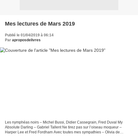
Mes lectures de Mars 2019
Publié le 01/04/2019 à 06:14
Par
aproposdelivres
Les nymphéas noirs – Michel Bussi, Didier Cassegrain, Fred Duval My
Absolute Darling – Gabriel Tallent Ne tirez pas sur l’oiseau moqueur –
Harper Lee et Fred Fordham Avec toutes mes sympathies – Olivia de
Lamberterie Le voyage de Marcel Grob – Philippe...