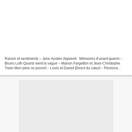
Raison et sentiments – Jane Austen Apprenti : Mémoires d’avant-guerre –
Bruno Loth Quand vient la vague – Manon Fargetton et Jean-Christophe
Tixier Mon père ce poivrot – Louis et Daviet [Direct du cœur] – Florence
Medina Grégoire et le vieux libraire...