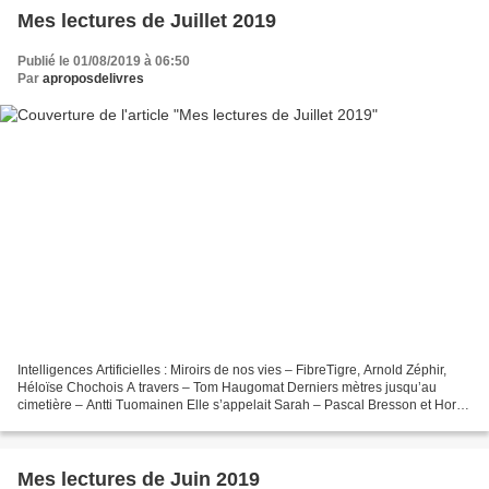
Mes lectures de Juillet 2019
Publié le 01/08/2019 à 06:50
Par
aproposdelivres
Intelligences Artificielles : Miroirs de nos vies – FibreTigre, Arnold Zéphir,
Héloïse Chochois A travers – Tom Haugomat Derniers mètres jusqu’au
cimetière – Antti Tuomainen Elle s’appelait Sarah – Pascal Bresson et Horne
La cage dorée – Camilla Läckberg...
Mes lectures de Juin 2019