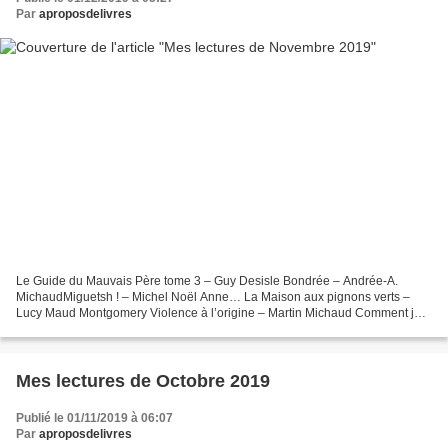
Par
aproposdelivres
Le Guide du Mauvais Père tome 3 – Guy Desisle Bondrée – Andrée-A.
MichaudMiguetsh ! – Michel Noël Anne… La Maison aux pignons verts –
Lucy Maud Montgomery Violence à l’origine – Martin Michaud Comment je
ne suis pas devenu moine – Jean-Sébastien Bérubé...
Mes lectures de Octobre 2019
Publié le 01/11/2019 à 06:07
Par
aproposdelivres