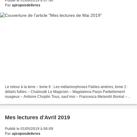
Publié le 01/06/2019 à 07:40
Par
aproposdelivres
Le retour à la terre – tome 6 : Les métamorphoses Fables amères, tome 2 :
détails futiles – Chabouté Le Magicien – Magdalena Parys Partiellement
nuageux – Antoine Choplin Tous, sauf moi – Francesca Melandri Boréal –
Sonja Delzongle Martin Eden – Jack...
Mes lectures d'Avril 2019
Publié le 01/05/2019 à 06:09
Par
aproposdelivres