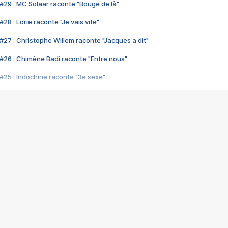
#29 : MC Solaar raconte "Bouge de là"
28 : Lorie raconte "Je vais vite"
#27 : Christophe Willem raconte "Jacques a dit"
#26 : Chimène Badi raconte "Entre nous"
#25 : Indochine raconte "3e sexe"
#24 : Zaho raconte "C'est chelou"
#23 : Patrick Bruel raconte "Au café des délices"
#22 : Kyo raconte "Le chemin"
#21 : Nolwenn Leroy raconte "Cassé"
#20 : Patrick Hernandez raconte "Born to be alive"
#19 : Lorie raconte "Près de moi"
#18 : Michael Jones raconte "A nos actes manqués" (avec Jean-Jacque
#17 : Khaled raconte "Aïcha"