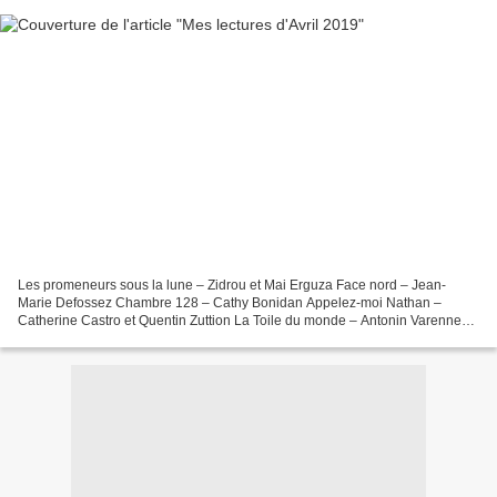
Les promeneurs sous la lune – Zidrou et Mai Erguza Face nord – Jean-
Marie Defossez Chambre 128 – Cathy Bonidan Appelez-moi Nathan –
Catherine Castro et Quentin Zuttion La Toile du monde – Antonin Varenne
Retour à Killybegs – Pierre Alary et Sorj Chalandon...