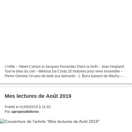
L’Hôte – Albert Camus et Jacques Ferrandez Dans la forêt – Jean Hegland
Tout le bleu du ciel – Mélissa Da Costa 20 histoires pour vivre ensemble –
Pierre Gemme Un peu de tarte aux épinards : 1. Bons baisers de Machy –
Casado et Pelaez Toute une vie et...
Mes lectures de Août 2019
Publié le 01/09/2019 à 11:01
Par
aproposdelivres