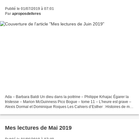
Publié le 01/07/2019 à 07:01
Par
aproposdelivres
Ada – Barbara Baldi Un dieu dans la poitrine – Philippe Krhajac Égarer la
tristesse – Marion McGuinness Pico Bogue – tome 11 – L’heure est grave –
Alexis Dormal et Dominique Roques Les Cahiers d’Esther : Histoires de mes
13 ans – Riad Sattouf Tous dehors...
Mes lectures de Mai 2019