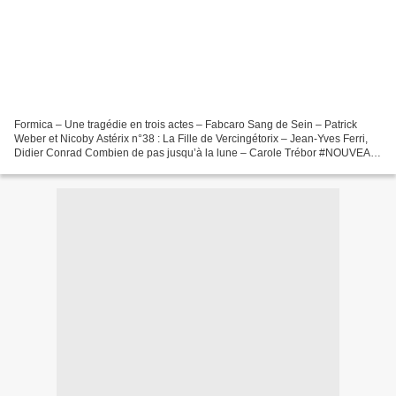
Formica – Une tragédie en trois actes – Fabcaro Sang de Sein – Patrick
Weber et Nicoby Astérix n°38 : La Fille de Vercingétorix – Jean-Yves Ferri,
Didier Conrad Combien de pas jusqu’à la lune – Carole Trébor #NOUVEAU
CONTACT – Bruno Duhamel Les vrais...