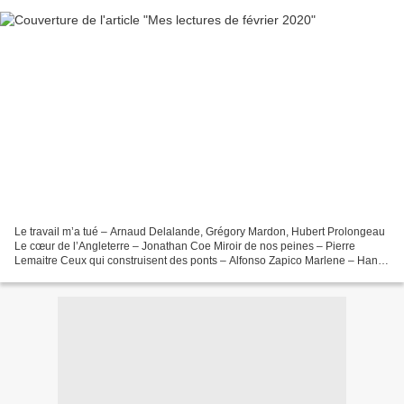
Le travail m’a tué – Arnaud Delalande, Grégory Mardon, Hubert Prolongeau
Le cœur de l’Angleterre – Jonathan Coe Miroir de nos peines – Pierre
Lemaitre Ceux qui construisent des ponts – Alfonso Zapico Marlene – Hanni
Münzler Einstein, le sexe et moi –...