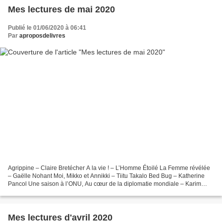
Mes lectures de mai 2020
Publié le 01/06/2020 à 06:41
Par
aproposdelivres
Agrippine – Claire Bretécher A la vie ! – L’Homme Étoilé La Femme révélée
– Gaëlle Nohant Moi, Mikko et Annikki – Tiitu Takalo Bed Bug – Katherine
Pancol Une saison à l’ONU, Au cœur de la diplomatie mondiale – Karim
Lebhour, Aude Massot Khalat – Giulia...
Mes lectures d'avril 2020