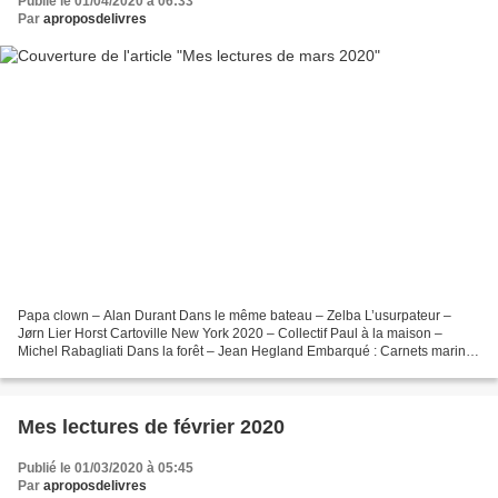
Publié le 01/04/2020 à 06:33
Par
aproposdelivres
Papa clown – Alan Durant Dans le même bateau – Zelba L’usurpateur –
Jørn Lier Horst Cartoville New York 2020 – Collectif Paul à la maison –
Michel Rabagliati Dans la forêt – Jean Hegland Embarqué : Carnets marins
dans le jardin du commandant – Christian...
Mes lectures de février 2020
Publié le 01/03/2020 à 05:45
Par
aproposdelivres