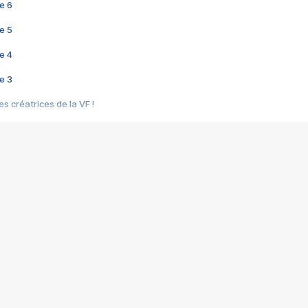
e 6
e 5
e 4
e 3
s créatrices de la VF !
e 2
e 1
e Mektoub My Love arrive enfin ! Rencontre avec Shaïn Boumedine et Sal
i : après Toni en famille
elle réalise le bouleversant Dites lui que je l'aime
ais ! Rencontre autour de Vie privée de Rebecca Zlotowski
 de Marguerite, Grave... Rencontre avec Ella Rumpf
 Les Rêveurs, un film intime sur la santé mentale