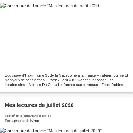
L’odyssée d’Hakim tome 3 : de la Macédoine à la France – Fabien Toulmé Et
mes yeux se sont fermés – Patrick Bard Vík – Ragnar Jónasson Les
Lendemains – Mélissa Da Costa Le Rocher aux corbeaux – Peter Robinson
Tant pis pour l’amour. Ou comment j’ai survécu...
Mes lectures de juillet 2020
Publié le 01/08/2020 à 06:17
Par
aproposdelivres