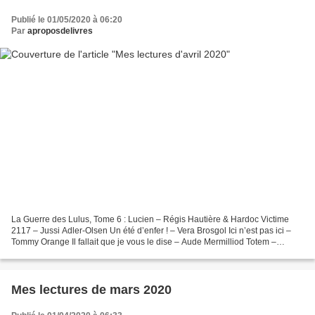
Publié le 01/05/2020 à 06:20
Par
aproposdelivres
La Guerre des Lulus, Tome 6 : Lucien – Régis Hautière & Hardoc Victime
2117 – Jussi Adler-Olsen Un été d’enfer ! – Vera Brosgol Ici n’est pas ici –
Tommy Orange Il fallait que je vous le dise – Aude Mermilliod Totem –
Nicolas Wouters, Mikaël Ross Dans...
Mes lectures de mars 2020