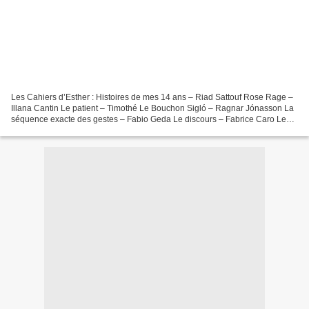
Les Cahiers d’Esther : Histoires de mes 14 ans – Riad Sattouf Rose Rage –
Illana Cantin Le patient – Timothé Le Bouchon Sigló – Ragnar Jónasson La
séquence exacte des gestes – Fabio Geda Le discours – Fabrice Caro Le
Monde au balcon : Carnet dessiné d’un...