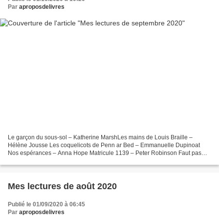
Par
aproposdelivres
Le garçon du sous-sol – Katherine MarshLes mains de Louis Braille –
Hélène Jousse Les coquelicots de Penn ar Bed – Emmanuelle Dupinoat
Nos espérances – Anna Hope Matricule 1139 – Peter Robinson Faut pas
prendre les cons pour des gens – Emmanuel Reuzé...
Mes lectures de août 2020
Publié le 01/09/2020 à 06:45
Par
aproposdelivres