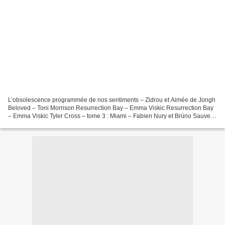
L’obsolescence programmée de nos sentiments – Zidrou et Aimée de Jongh
Beloved – Toni Morrison Resurrection Bay – Emma Viskic Resurrection Bay
– Emma Viskic Tyler Cross – tome 3 : Miami – Fabien Nury et Brüno Sauveur
& Fils saison 5 – Marie-Aude Mura...