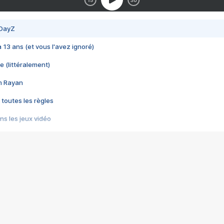
 DayZ
 a 13 ans (et vous l'avez ignoré)
e (littéralement)
im Rayan
 toutes les règles
s les jeux vidéo
us choquant de Rockstar ? - Le scandale BULLY
e plus moche de Steam
du RÊVE tourne au CAUCHEMAR
pendant 8 heures
it… à tort