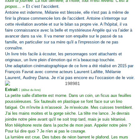
toute la journée. La nuit dernière, à l'hôtel, tout m'est revenu. C'est à
propos… »
Et c’est l’accident.
Antoine est indemne, Mélanie est blessée, elle n'est pas à même de
finir la phrase commencée lors de l'accident. Antoine s'interroge sur
cette révélation avortée et sur le bilan sa propre vie. A l'hôpital, il va
faire connaissance avec la belle et mystérieuse Angèle qui va l’aider à
avancer dans sa vie.
Il va mener son enquête sur le passé de sa
famille, en particulier sur sa mère qu'il a l'impression de ne pas
connaître.
Un livre très facile à écouter, les personnages sont attachants et
originaux, un livre plein d’émotion qui m’a beaucoup touchée.
Une adaptation cinématographique de ce livre a été
réalisé en 2015 par
Laurent Lafitte, Mélanie
François Favrat avec comme acteurs
Laurent, Audrey Dana. Je n'ai pas encore eu l'occasion de le voir.
Extrait :
(début du livre)
La petite salle d'attente est morne. Dans un coin, un ficus aux feuilles
poussiéreuses. Six fauteuils en plastique se font face sur un lino
fatigué. On m'invite à m'asseoir. Je m'exécute. Mes cuisses tremblent.
J'ai les mains moites et la gorge sèche. La tête me lance. Je devrais
joindre notre père avant qu'il ne soit trop tard, mais je suis tétanisé.
Mon téléphone reste dans la poche de mon jean. Appeler notre père ?
Pour lui dire quoi ? Je n'en ai pas le courage.
La lumière est crue. Des tubes de néon barrent le plafond. Les murs