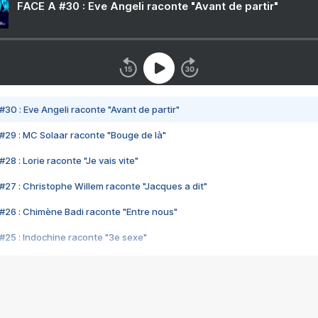
FACE A #30 : Eve Angeli raconte "Avant de partir"
#30 : Eve Angeli raconte "Avant de partir"
#29 : MC Solaar raconte "Bouge de là"
28 : Lorie raconte "Je vais vite"
#27 : Christophe Willem raconte "Jacques a dit"
#26 : Chimène Badi raconte "Entre nous"
#25 : Indochine raconte "3e sexe"
#24 : Zaho raconte "C'est chelou"
#23 : Patrick Bruel raconte "Au café des délices"
#22 : Kyo raconte "Le chemin"