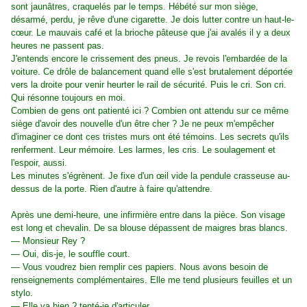
sont jaunâtres, craquelés par le temps. Hébété sur mon siège,
désarmé, perdu, je rêve d'une cigarette. Je dois lutter contre un haut-le-
cœur. Le mauvais café et la brioche pâteuse que j'ai avalés il y a deux
heures ne passent pas.
J'entends encore le crissement des pneus. Je revois l'embardée de la
voiture. Ce drôle de balancement quand elle s'est brutalement déportée
vers la droite pour venir heurter le rail de sécurité. Puis le cri. Son cri.
Qui résonne toujours en moi.
Combien de gens ont patienté ici ? Combien ont attendu sur ce même
siège d'avoir des nouvelle d'un être cher ? Je ne peux m'empêcher
d'imaginer ce dont ces tristes murs ont été témoins. Les secrets qu'ils
renferment. Leur mémoire. Les larmes, les cris. Le soulagement et
l'espoir, aussi.
Les minutes s'égrènent. Je fixe d'un œil vide la pendule crasseuse au-
dessus de la porte. Rien d'autre à faire qu'attendre.
Après une demi-heure, une infirmière entre dans la pièce. Son visage
est long et chevalin. De sa blouse dépassent de maigres bras blancs.
— Monsieur Rey ?
— Oui, dis-je, le souffle court.
— Vous voudrez bien remplir ces papiers. Nous avons besoin de
renseignements complémentaires. Elle me tend plusieurs feuilles et un
stylo.
— Elle va bien ? tenté-je d'articuler.