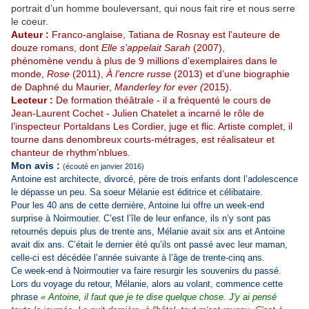
portrait d’un homme bouleversant, qui nous fait rire et nous serre
le coeur.
Auteur :
Franco-anglaise, Tatiana de Rosnay est l’auteure de
douze romans, dont
Elle s’appelait Sarah
(2007),
phénomène vendu à plus de 9 millions d’exemplaires dans le
monde,
Rose
(2011),
À l’encre russe
(2013) et d’une biographie
de Daphné du Maurier,
Manderley for ever (
2015).
Lecteur :
De formation théâtrale - il a fréquenté le cours de
Jean-Laurent Cochet - Julien Chatelet a incarné le rôle de
l’inspecteur Portaldans Les Cordier, juge et flic. Artiste complet, il
tourne dans denombreux courts-métrages, est réalisateur et
chanteur de rhythm’nblues.
Mon avis :
(écouté en janvier 2016)
Antoine est architecte, divorcé, père de trois enfants dont l’adolescence
le dépasse un peu. Sa soeur Mélanie est éditrice et célibataire.
Pour les 40 ans de cette dernière, Antoine lui offre un week-end
surprise à Noirmoutier. C’est l’île de leur enfance, ils n’y sont pas
retournés depuis plus de trente ans, Mélanie avait six ans et Antoine
avait dix ans. C’était le dernier été qu’ils ont passé avec leur maman,
celle-ci est décédée l’année suivante à l’âge de trente-cinq ans.
Ce week-end à Noirmoutier va faire resurgir les souvenirs du passé.
Lors du voyage du retour, Mélanie, alors au volant, commence cette
phrase
« Antoine, il faut que je te dise quelque chose. J'y ai pensé