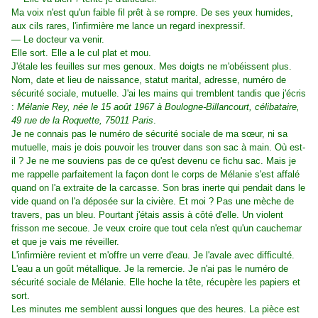
Ma voix n'est qu'un faible fil prêt à se rompre. De ses yeux humides,
aux cils rares, l'infirmière me lance un regard inexpressif.
— Le docteur va venir.
Elle sort. Elle a le cul plat et mou.
J'étale les feuilles sur mes genoux. Mes doigts ne m'obéissent plus.
Nom, date et lieu de naissance, statut marital, adresse, numéro de
sécurité sociale, mutuelle. J'ai les mains qui tremblent tandis que j'écris
:
Mélanie Rey, née le 15 août 1967 à Boulogne-Billancourt, célibataire,
49 rue de la Roquette, 75011 Paris
.
Je ne connais pas le numéro de sécurité sociale de ma sœur, ni sa
mutuelle, mais je dois pouvoir les trouver dans son sac à main. Où est-
il ? Je ne me souviens pas de ce qu'est devenu ce fichu sac. Mais je
me rappelle parfaitement la façon dont le corps de Mélanie s'est affalé
quand on l'a extraite de la carcasse. Son bras inerte qui pendait dans le
vide quand on l'a déposée sur la civière. Et moi ? Pas une mèche de
travers, pas un bleu. Pourtant j'étais assis à côté d'elle. Un violent
frisson me secoue. Je veux croire que tout cela n'est qu'un cauchemar
et que je vais me réveiller.
L'infirmière revient et m'offre un verre d'eau. Je l'avale avec difficulté.
L'eau a un goût métallique. Je la remercie. Je n'ai pas le numéro de
sécurité sociale de Mélanie. Elle hoche la tête, récupère les papiers et
sort.
Les minutes me semblent aussi longues que des heures. La pièce est