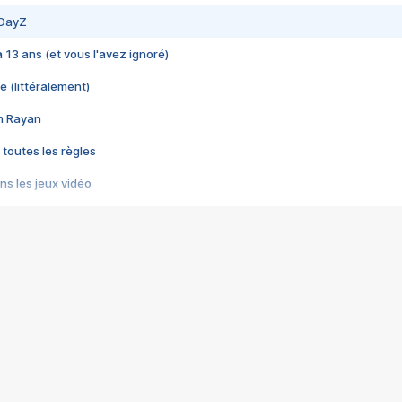
 DayZ
 a 13 ans (et vous l'avez ignoré)
e (littéralement)
im Rayan
 toutes les règles
s les jeux vidéo
us choquant de Rockstar ? - Le scandale BULLY
e plus moche de Steam
du RÊVE tourne au CAUCHEMAR
pendant 8 heures
it… à tort
umiliés par un jeu vidéo