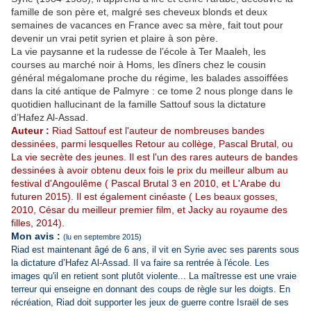
famille de son père et, malgré ses cheveux blonds et deux
semaines de vacances en France avec sa mère, fait tout pour
devenir un vrai petit syrien et plaire à son père.
La vie paysanne et la rudesse de l’école à Ter Maaleh, les
courses au marché noir à Homs, les dîners chez le cousin
général mégalomane proche du régime, les balades assoiffées
dans la cité antique de Palmyre : ce tome 2 nous plonge dans le
quotidien hallucinant de la famille Sattouf sous la dictature
d’Hafez Al-Assad.
Auteur :
Riad Sattouf est l'auteur de nombreuses bandes
dessinées, parmi lesquelles Retour au collège, Pascal Brutal, ou
La vie secrète des jeunes. Il est l'un des rares auteurs de bandes
dessinées à avoir obtenu deux fois le prix du meilleur album au
festival d'Angoulême ( Pascal Brutal 3 en 2010, et L'Arabe du
futuren 2015). Il est également cinéaste ( Les beaux gosses,
2010, César du meilleur premier film, et Jacky au royaume des
filles, 2014).
Mon avis :
(lu en septembre 2015)
Riad est maintenant âgé de 6 ans, il vit en Syrie avec ses parents sous
la dictature d’Hafez Al-Assad. Il va faire sa rentrée à l'école. Les
images qu'il en retient sont plutôt violente... La maîtresse est une vraie
terreur qui enseigne en donnant des coups de règle sur les doigts. En
récréation, Riad doit supporter les jeux de guerre contre Israël de ses