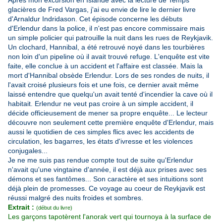
Après mon excursion en Islande avec la lecture de
Temps
glacières
de Fred Vargas, j'ai eu envie de lire le dernier livre
d'Arnaldur Indridason. Cet épisode concerne les débuts
d'Erlendur dans la police, il n'est pas encore commissaire mais
un simple policier qui
patrouille la nuit dans les rues de Reykjavik.
Un clochard, Hannibal, a été retrouvé noyé dans les tourbières
non loin d'un pipeline où il avait trouvé refuge. L'enquête est vite
faite, elle conclue à un accident et l'affaire est classée. Mais la
mort d'Hannibal obsède Erlendur. Lors de ses rondes de nuits, il
l'avait croisé plusieurs fois et une fois, ce dernier avait même
laissé entendre
que quelqu'un avait tenté d'incendier la cave où il
habitait. Erlendur ne veut pas croire à un simple accident, il
décide officieusement de mener sa propre enquête... Le lecteur
découvre non seulement cette première enquête d'Erlendur, mais
aussi le quotidien de ces simples flics avec les accidents de
circulation, les bagarres, les états d'ivresse et les violences
conjugales...
Je ne me suis pas rendue compte tout de suite qu'Erlendur
n'avait qu'une vingtaine d'année, il est déjà aux prises avec ses
démons et ses fantômes... Son caractère et ses intuitions sont
déjà plein de promesses. Ce voyage au coeur de Reykjavik est
réussi malgré des nuits froides et sombres.
Extrait :
(début du livre)
Les garçons tapotèrent l'anorak vert qui tournoya à la surface de