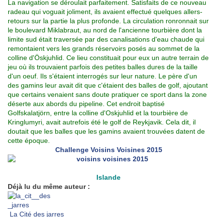
La navigation se déroulait parfaitement. Satisfaits de ce nouveau
radeau qui voguait joliment, ils avaient effectué quelques allers-
retours sur la partie la plus profonde. La circulation ronronnait sur
le boulevard Miklabraut, au nord de l'ancienne tourbière dont la
limite sud était traversée par des canalisations d'eau chaude qui
remontaient vers les grands réservoirs posés au sommet de la
colline d'Öskjuhlid. Ce lieu constituait pour eux un autre terrain de
jeu où ils trouvaient parfois des petites balles dures de la taille
d'un oeuf. Ils s'étaient interrogés sur leur nature. Le père d'un
des gamins leur avait dit que c'étaient des balles de golf, ajoutant
que certains venaient sans doute pratiquer ce sport dans la zone
déserte aux abords du pipeline. Cet endroit baptisé
Golfskalatjörn, entre la colline d'Oskjuhlid et la tourbière de
Kringlumyri, avait autrefois été le golf de Reykjavik. Cela dit, il
doutait que les balles que les gamins avaient trouvées datent de
cette époque.
Challenge Voisins Voisines 2015
Islande
Déjà lu du même auteur :
La Cité des jarres