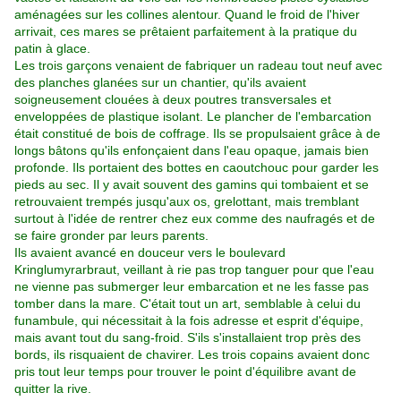
aménagées sur les collines alentour. Quand le froid de l'hiver
arrivait, ces mares se prêtaient parfaitement à la pratique du
patin à glace.
Les trois garçons venaient de fabriquer un radeau tout neuf avec
des planches glanées sur un chantier, qu'ils avaient
soigneusement clouées à deux poutres transversales et
enveloppées de plastique isolant. Le plancher de l'embarcation
était constitué de bois de coffrage. Ils se propulsaient grâce à de
longs bâtons qu'ils enfonçaient dans l'eau opaque, jamais bien
profonde. Ils portaient des bottes en caoutchouc pour garder les
pieds au sec. Il y avait souvent des gamins qui tombaient et se
retrouvaient trempés jusqu'aux os, grelottant, mais tremblant
surtout à l'idée de rentrer chez eux comme des naufragés et de
se faire gronder par leurs parents.
Ils avaient avancé en douceur vers le boulevard
Kringlumyrarbraut, veillant à rie pas trop tanguer pour que l'eau
ne vienne pas submerger leur embarcation et ne les fasse pas
tomber dans la mare. C'était tout un art, semblable à celui du
funambule, qui nécessitait à la fois adresse et esprit d'équipe,
mais avant tout du sang-froid. S'ils s'installaient trop près des
bords, ils risquaient de chavirer. Les trois copains avaient donc
pris tout leur temps pour trouver le point d'équilibre avant de
quitter la rive.