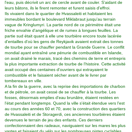
l'eau, puis décrivit un arc de cercle avant de couler. S'aidant de
leurs bâtons, ils le firent remonter et furent saisis d'effroi.
Ils vivaient dans le quartier de Hvassaleiti et habitaient les
immeubles bordant le boulevard Miklabraut jusqu'au terrain
vague de Kringlumyri. La partie nord de ce périmètre était une
friche envahie d'angélique et de rumex à longues feuilles. La
partie sud était quant à elle une tourbière encore toute lacérée
d'entailles d'où les gens de Reykjavik avaient extrait des tonnes
de tourbe pour se chauffer pendant la Grande Guerre. Le conflit
mondial ayant entraîné une pénurie de combustible en Islande,
on avait drainé le marais, tracé des chemins de terre et entrepris
la plus importante extraction de tourbe de l'histoire. Cette activité
avait occupé des centaines d'ouvriers qui extrayaient le
combustible et le faisaient sécher avant de le livrer par
tombereaux en ville.
A la fin de la guerre, avec la reprise des importations de charbon
et de pétrole, on avait cessé de se chauffer à la tourbe. Les
fosses, désormais emplies d'eau brunâtre, étaient restées en
l'état pendant longtemps. Quand la ville s'était étendue vers l'est
au cours des années 60 et 70, avec la construction des quartiers
de Hvassaleiti et de Storagerdi, ces anciennes tourbières étaient
devenues le terrain de jeu des enfants. Ces derniers
confectionnaient des radeaux, naviguaient sur les mares les plus
vastes et faisaient du vélo sur les nombreuses pistes cyclables