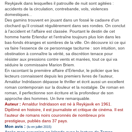
Reykjavik dans lesquelles il patrouille de nuit sont agitées :
accidents de la circulation, contrebande, vols, violences
domestiques...
Des gamins trouvent en jouant dans un fossé le cadavre d'un
clochard qu'il croisait régulièrement dans ses rondes. On conclut
à l'accident et l'affaire est classée. Pourtant le destin de cet
homme hante Erlendur et l'entraîne toujours plus loin dans les
bas-fonds étranges et sombres de la ville. On découvre ici ce qui
va faire l'essence de ce personnage taciturne : son intuition, son
obstination à connaître la vérité, sa discrétion tenace pour
résister aux pressions contre vents et marées, tout ce qui va
séduire le commissaire Marion Briem.
En racontant la première affaire d'Erlendur, le policier que les
lecteurs connaissent depuis les premiers livres de l'auteur,
Arnaldur Indridason dépasse le thriller et écrit aussi un excellent
roman contemporain sur la douleur et la nostalgie. De roman en
roman, il perfectionne son écriture et la profondeur de son
approche des hommes. Un livre remarquable.
Auteur :
Arnaldur Indridason est né à Reykjavik en 1961.
Diplômé en histoire, il est journaliste et critique de cinéma. Il est
l'auteur de romans noirs couronnés de nombreux prix
prestigieux, publiés dans 37 pays.
Mon avis :
(lu en juillet 2015)