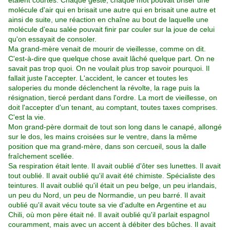
étaient courtes. Chaque geste, chaque mot pouvait briser une
molécule d'air qui en brisait une autre qui en brisait une autre et
ainsi de suite, une réaction en chaîne au bout de laquelle une
molécule d'eau salée pouvait finir par couler sur la joue de celui
qu'on essayait de consoler.
Ma grand-mère venait de mourir de vieillesse, comme on dit.
C'est-à-dire que quelque chose avait lâché quelque part. On ne
savait pas trop quoi. On ne voulait plus trop savoir pourquoi. Il
fallait juste l'accepter. L'accident, le cancer et toutes les
saloperies du monde déclenchent la révolte, la rage puis la
résignation, tiercé perdant dans l'ordre. La mort de vieillesse, on
doit l'accepter d'un tenant, au comptant, toutes taxes comprises.
C'est la vie.
Mon grand-père dormait de tout son long dans le canapé, allongé
sur le dos, les mains croisées sur le ventre, dans la même
position que ma grand-mère, dans son cercueil, sous la dalle
fraîchement scellée.
Sa respiration était lente. Il avait oublié d'ôter ses lunettes. Il avait
tout oublié. Il avait oublié qu'il avait été chimiste. Spécialiste des
teintures. Il avait oublié qu'il était un peu belge, un peu irlandais,
un peu du Nord, un peu de Normandie, un peu barré. Il avait
oublié qu'il avait vécu toute sa vie d'adulte en Argentine et au
Chili, où mon père était né. Il avait oublié qu'il parlait espagnol
couramment, mais avec un accent à débiter des bûches. Il avait