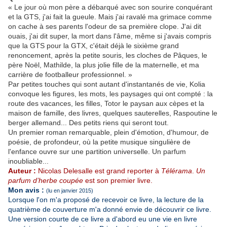
« Le jour où mon père a débarqué avec son sourire conquérant
et la GTS, j'ai fait la gueule. Mais j'ai ravalé ma grimace comme
on cache à ses parents l'odeur de sa première clope. J'ai dit
ouais, j'ai dit super, la mort dans l'âme, même si j'avais compris
que la GTS pour la GTX, c'était déjà le sixième grand
renoncement, après la petite souris, les cloches de Pâques, le
père Noël, Mathilde, la plus jolie fille de la maternelle, et ma
carrière de footballeur professionnel. »
Par petites touches qui sont autant d'instantanés de vie, Kolia
convoque les figures, les mots, les paysages qui ont compté : la
route des vacances, les filles, Totor le paysan aux cèpes et la
maison de famille, des livres, quelques sauterelles, Raspoutine le
berger allemand... Des petits riens qui seront tout.
Un premier roman remarquable, plein d'émotion, d'humour, de
poésie, de profondeur, où la petite musique singulière de
l'enfance ouvre sur une partition universelle. Un parfum
inoubliable...
Auteur :
Nicolas Delesalle est grand reporter à
Télérama
.
Un
parfum d’herbe coupée
est son premier livre.
Mon avis :
(lu en janvier 2015)
Lorsque l'on m'a proposé de recevoir ce livre, la lecture de la
quatrième de couverture m'a donné envie de découvrir ce livre.
Une version courte de ce livre a d'abord eu une vie en livre