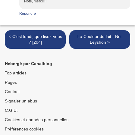
Noté, merci!!!!
Répondre
< C'est lundi, que lisez-vous
La Couleur du lait - Nell
? [204]
Leyshon >
Hébergé par Canalblog
Top articles
Pages
Contact
Signaler un abus
C.G.U.
Cookies et données personnelles
Préférences cookies