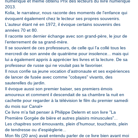
numérique et même obtenu Prix des lecteurs du livre numérique
2013.
Kolia, le narrateur, nous raconte des moments de l'enfance qui
évoquent également chez le lecteur ses propres souvenirs.
L'auteur étant né en 1972, il évoque certains souvenirs des
années 70 et 80.
Il raconte son dernier échange avec son grand-père, le jour de
l’enterrement de sa grand-mère.
Il se souvient de ces professeurs, de celle qui l'a collé tous les
mercredi de son année de quatrième pour insolence... mais qui
lui a également appris à apprécier les livres et la lecture. De sa
professeur de russe qui ne voulait pas le favoriser.
Il nous confie sa jeune vocation d'astronaute et ses expériences
de lancer de fusée avec comme "cobayes" vivants, des
sauterelles du jardin.
Il évoque aussi son premier baiser, ses premiers émois
amoureux et comment il descendait de sa chambre la nuit en
cachette pour regarder à la télévision le film du premier samedi
du mois sur Canal+
Ce livre m'a fait penser à Philippe Delerm et son livre "La
Première Gorgée de bière et autres plaisirs minuscules"...
Les chapitres sont émouvants, plein d'humour, touchants, plein
de tendresse ou d'espièglerie...
Mon fils (20 ans) avait entendu parler de ce livre bien avant moi