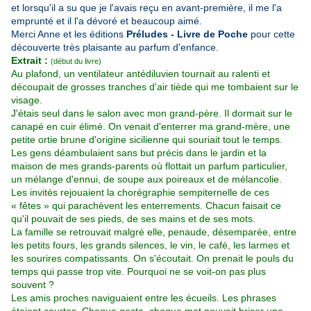
et lorsqu'il a su que je l'avais reçu en avant-première, il me l'a
emprunté et il l'a dévoré et beaucoup aimé.
Merci Anne et les éditions
Préludes - Livre de Poche
pour cette
découverte très plaisante au parfum d'enfance.
Extrait :
(début du livre)
Au plafond, un ventilateur antédiluvien tournait au ralenti et
découpait de grosses tranches d'air tiède qui me tombaient sur le
visage.
J'étais seul dans le salon avec mon grand-père. Il dormait sur le
canapé en cuir élimé. On venait d'enterrer ma grand-mère, une
petite ortie brune d'origine sicilienne qui souriait tout le temps.
Les gens déambulaient sans but précis dans le jardin et la
maison de mes grands-parents où flottait un parfum particulier,
un mélange d'ennui, de soupe aux poireaux et de mélancolie.
Les invités rejouaient la chorégraphie sempiternelle de ces
« fêtes » qui parachèvent les enterrements. Chacun faisait ce
qu'il pouvait de ses pieds, de ses mains et de ses mots.
La famille se retrouvait malgré elle, penaude, désemparée, entre
les petits fours, les grands silences, le vin, le café, les larmes et
les sourires compatissants. On s'écoutait. On prenait le pouls du
temps qui passe trop vite. Pourquoi ne se voit-on pas plus
souvent ?
Les amis proches naviguaient entre les écueils. Les phrases