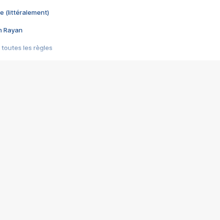
e (littéralement)
im Rayan
 toutes les règles
s les jeux vidéo
us choquant de Rockstar ? - Le scandale BULLY
e plus moche de Steam
du RÊVE tourne au CAUCHEMAR
pendant 8 heures
it… à tort
umiliés par un jeu vidéo
ire - Final Fantasy 8
ti un empire - Age of Empires