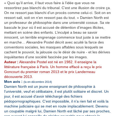
« Quoi qu’il arrive, il faut vous faire à l’idée que vous ne
ressortirez pas blanchi du tribunal. C’est une illusion de croire ça.
On ne ressort pas blanchi d’un procès comme celui-ci. Soit on en
ressort sali, soit on n’en ressort pas du tout. » Damien North est
un professeur de philosophie dans une université cossue. Sa vie
bascule le jour où il est accusé de détention d’images illicites,
mettant en scène des enfants. L’inculpé a beau se savoir
innocent, un terrible engrenage commence tout juste à se mettre
en marche… Alexandre Postel décrit avec acuité la farce des
conventions sociales, les masques affables sous lesquels se
cachent le pouvoir, la jalousie ou le désir de nuire - et les dérives
inquiétantes d’une société fascinée par les images.
Auteur :
Alexandre Postel est né en 1982. Il enseigne la
littérature française à Paris. Un homme effacé a reçu le prix
Goncourt du premier roman 2013 et le prix Landerneau
découverte 2013.
Mon avis :
(lu en décembre 2014)
Damien North est un jeune enseignant de philosophie à
l'université, veuf et célibataire, il est plutôt solitaire et discret. Un
jour, il est accusé d'avoir téléchargé des fichiers
pédopornographiques. C'est impossible, il n'a rien fait et voilà la
machine judiciaire qui se met en route implacablement. Devenu
un coupable malgré lui, Damien North est lâché par ses proches,