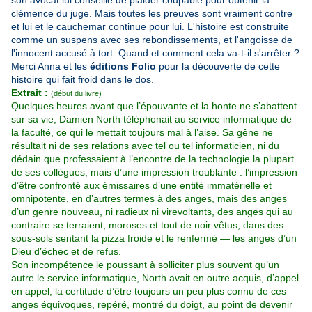
son avocat lui conseille de plaider coupable pour obtenir la
clémence du juge. Mais toutes les preuves sont vraiment contre
et lui et le cauchemar continue pour lui.
L'histoire est construite
comme un suspens avec ses rebondissements, et l'angoisse de
l'innocent accusé à tort. Quand et comment cela va-t-il s'arrêter ?
Merci Anna et les
éditions Folio
pour la découverte de cette
histoire qui fait froid dans le dos.
Extrait :
(début du livre)
Quelques heures avant que l’épouvante et la honte ne s’abattent
sur sa vie, Damien North téléphonait au service informatique de
la faculté, ce qui le mettait toujours mal à l’aise. Sa gêne ne
résultait ni de ses relations avec tel ou tel informaticien, ni du
dédain que professaient à l’encontre de la technologie la plupart
de ses collègues, mais d’une impression troublante : l’impression
d’être confronté aux émissaires d’une entité immatérielle et
omnipotente, en d’autres termes à des anges, mais des anges
d’un genre nouveau, ni radieux ni virevoltants, des anges qui au
contraire se terraient, moroses et tout de noir vêtus, dans des
sous-sols sentant la pizza froide et le renfermé — les anges d’un
Dieu d’échec et de refus.
Son incompétence le poussant à solliciter plus souvent qu’un
autre le service informatique, North avait en outre acquis, d’appel
en appel, la certitude d’être toujours un peu plus connu de ces
anges équivoques, repéré, montré du doigt, au point de devenir