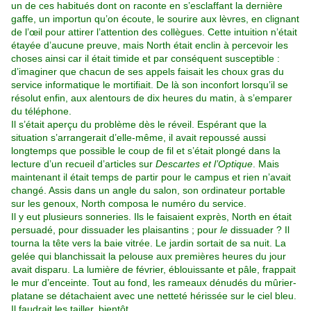
un de ces habitués dont on raconte en s’esclaffant la dernière
gaffe, un importun qu’on écoute, le sourire aux lèvres, en clignant
de l’œil pour attirer l’attention des collègues. Cette intuition n’était
étayée d’aucune preuve, mais North était enclin à percevoir les
choses ainsi car il était timide et par conséquent susceptible :
d’imaginer que chacun de ses appels faisait les choux gras du
service informatique le mortifiait. De là son inconfort lorsqu’il se
résolut enfin, aux alentours de dix heures du matin, à s’emparer
du téléphone.
Il s’était aperçu du problème dès le réveil. Espérant que la
situation s’arrangerait d’elle-même, il avait repoussé aussi
longtemps que possible le coup de fil et s’était plongé dans la
lecture d’un recueil d’articles sur
Descartes et l’Optique
. Mais
maintenant il était temps de partir pour le campus et rien n’avait
changé. Assis dans un angle du salon, son ordinateur portable
sur les genoux, North composa le numéro du service.
Il y eut plusieurs sonneries. Ils le faisaient exprès, North en était
persuadé, pour dissuader les plaisantins ; pour
le
dissuader ? Il
tourna la tête vers la baie vitrée. Le jardin sortait de sa nuit. La
gelée qui blanchissait la pelouse aux premières heures du jour
avait disparu. La lumière de février, éblouissante et pâle, frappait
le mur d’enceinte. Tout au fond, les rameaux dénudés du mûrier-
platane se détachaient avec une netteté hérissée sur le ciel bleu.
Il faudrait les tailler, bientôt.