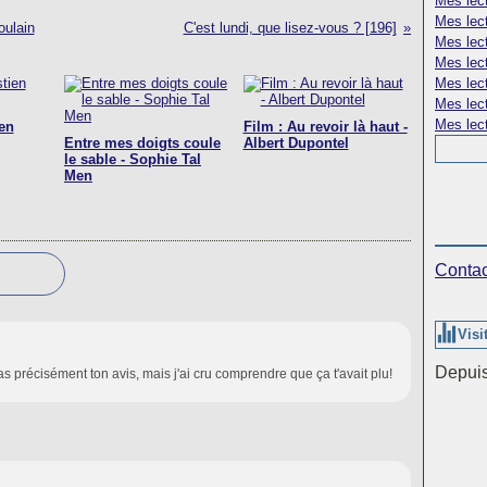
Mes lect
Mes lect
oulain
C'est lundi, que lisez-vous ? [196]
Mes lec
Mes lect
Mes lec
Mes lect
Mes lect
en
Film : Au revoir là haut -
Entre mes doigts coule
Albert Dupontel
le sable - Sophie Tal
Men
Contac
Visi
Depuis
as précisément ton avis, mais j'ai cru comprendre que ça t'avait plu!