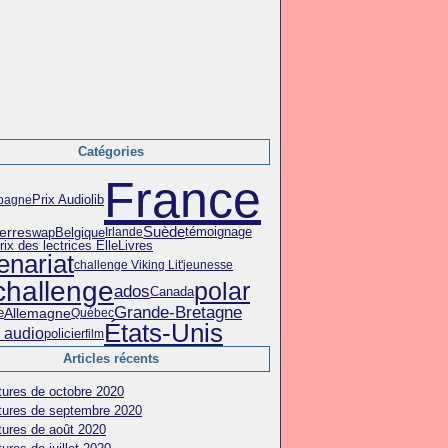
Catégories
France
Prix Audiolib
pagne
Suède
témoignage
erre
swap
Belgique
Irlande
Livres
ix des lectrices Elle
enariat
challenge Viking Lit'
jeunesse
challenge
polar
ados
Canada
Grande-Bretagne
Allemagne
e
Québec
États-Unis
e audio
policier
film
Articles récents
tures de octobre 2020
tures de septembre 2020
tures de août 2020