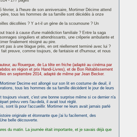
2014 - 277 pages
5 février, à l'heure de son anniversaire, Mortimer Décime attend
d-père, tous les hommes de sa famille sont décédés à onze
reilles décollées ? Y a-t-il un gène de la scoumoune ? Un
ut tracé à cause d'une malédiction familiale ? Entre la saga
sonnages singuliers et attendrissants, une crêperie ambulante et
timer finalement résigné au pire.
 sont pas à une blague près, en ont réellement terminé avec lui ?
ait preuve, comme toujours, de fantaisie et d'humour, et nous
uteur, au Rouergue, de La tête en friche (adapté au cinéma par
ebdos en région et prix Handi-Livres), et de Bon Rétablissement
 salles en septembre 2014, adapté de même par Jean Becker.
 Mortimer Decime est allongé sur son lit en costume de deuil, il
érations, tous les hommes de sa famille décèdent le jour de leurs
t toujours vivant, c'est une bonne surprise même si ce dernier n'a
art prévu vers l'au-delà, il avait tout réglé.
sont là pour l'accueillir. Mortimer ne leurs avait jamais parlé
stoire originale et étonnante que j'ai lu facilement, des
Une belle découverte.
ures du matin. La journée était importante, et je savais déjà que