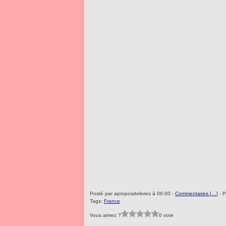
Posté par aproposdelivres à 06:00 -
Commentaires [
…
]
- P
Tags:
France
Vous aimez ?
0 vote