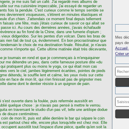
ngerie, je me suis fait un café. J'ai regardé mes albums de
nutile sur ma cuisinière impeccable, j'ai essayé de regarder un
 cents fois la pendule. C'est curieux comme le temps semble se
ures deviennent visqueuses, s'étirent en minutes élastiques et
ule d'un chien. J'attendais ce moment final depuis tellement
 faisais une fête, mais j'étais curieux de savoir ce qui allait se
 passe ici. Au cours des dernières années, j'avais échafaudé
a révérence au fin fond de la Chine, dans une fumerie d'opium ;
 vieux didgeridoo. Sur les pentes d'un volcan. Dans les bras de
Mes déc
is rien fait de tout ça, évidemment. En bon procrastinateur que
pays des
lendemain le choix de ma destination finale. Résultat, je n'avais
Accueil 
 comme n'importe qui. Cette ultime matinée était très décevante,
Créer u
e je tournais en rond et que je commençais à m'enquiquiner
pour me détendre un peu, dans cette fameuse posture dite «du
qui pratiquent plus ou moins le yoga, ce qui était mon cas
es vers le ciel, jambes légèrement écartées, pointes de pieds
gme détendu, le souffle lent et calme, les yeux rivés sur cette
ste en face de mon lit, qui n'en finissait pas de grignoter mes
ille dame dont le dentier résiste à un quignon de pain.
i s'est ouverte dans la foulée, puis refermée aussitôt en
oublié quelque chose : je n'avais pas pensé à mettre le verrou.
uita en traversant le studio d'un pas vif, telle une antilope dodue
ons de douze centimètres.
 coin de mon lit, puis est allée derrière le bar qui sépare le coin
est partout chez elle, encore plus lorsqu'elle est chez moi. Elle
 occupent aussitôt tout l'espace d'une pièce, quelle qu'en soit la