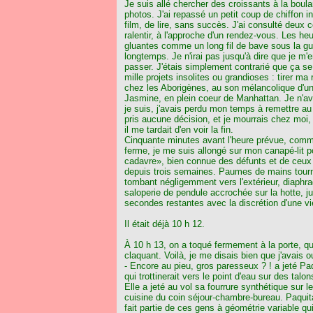
Je suis allé chercher des croissants à la boula
photos. J'ai repassé un petit coup de chiffon i
film, de lire, sans succès. J'ai consulté deux
ralentir, à l'approche d'un rendez-vous. Les he
gluantes comme un long fil de bave sous la gue
longtemps. Je n'irai pas jusqu'à dire que je m'en
passer. J'étais simplement contrarié que ça se
mille projets insolites ou grandioses : tirer m
chez les Aborigènes, au son mélancolique d'un
Jasmine, en plein coeur de Manhattan. Je n'ava
je suis, j'avais perdu mon temps à remettre au 
pris aucune décision, et je mourrais chez moi,
il me tardait d'en voir la fin.
Cinquante minutes avant l'heure prévue, comm
ferme, je me suis allongé sur mon canapé-lit 
cadavre», bien connue des défunts et de ceux 
depuis trois semaines. Paumes de mains tourné
tombant négligemment vers l'extérieur, diaphra
saloperie de pendule accrochée sur la hotte, ju
secondes restantes avec la discrétion d'une vie
Il était déjà 10 h 12.
À 10 h 13, on a toqué fermement à la porte, qu
claquant. Voilà, je me disais bien que j'avais 
- Encore au pieu, gros paresseux ? ! a jeté Paq
qui trottinerait vers le point d'eau sur des tal
Elle a jeté au vol sa fourrure synthétique sur le
cuisine du coin séjour-chambre-bureau. Paquita 
fait partie de ces gens à géométrie variable qui