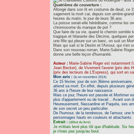
Editions du Rouergue - août 
Quatrième de couverture :
Allongé dans son lit en costume de deuil, ce 1
sagement la mort car, depuis son arrière-gran
heures du matin, le jour de leurs 36 ans.
La poisse serait-elle héréditaire, comme les o
chromosome du manque de pot ?
Que faire de sa vie, quand le chemin semble to
tragique et hilarante des Décime, quelques per
une fille qui pleure sur un banc, on suit un Mor
Mais qui sait si le Destin et l'Amour, qui n'en
Dans son nouveau roman, Marie-Sabine Roger f
donne une belle leçon d'humanité.
Auteur :
Marie-Sabine Roger est notamment l'a
Jean Becker), de Vivement l'avenir (prix des H
(prix des lecteurs de L'Express), qui sort en
Mon avis :
(lu en novembre 2014)
Ce 15 février, jour de son 36ème anniversaire,
attend sa mort. En effet, depuis plusieurs gén
36 ans à l'heure de leur naissance.
Mais ce jour, l'heure est passée et Mortimer es
plus d'appartement ou de travail... Avant son dép
Heureusement, Nassardine et Paquita, ses amis, 
de son secret un peu particulier.
De l'humour, de la tendresse, de l'amour, une hi
personnages hauts en couleurs et attachants. 
Extrait :
(début du livre)
Je m'étais levé plus tôt que d'habitude. Six he
je n'irais pas jusqu'au bout.