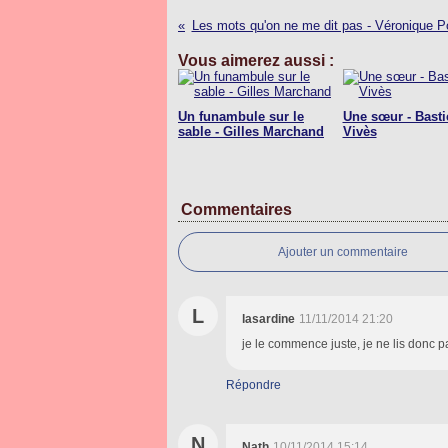
Les mots qu'on ne me dit pas - Véronique P
Vous aimerez aussi :
Un funambule sur le
Une sœur - Basti
sable - Gilles Marchand
Vivès
Commentaires
Ajouter un commentaire
L
lasardine
11/11/2014 21:20
je le commence juste, je ne lis donc p
Répondre
N
Nath
10/11/2014 15:14