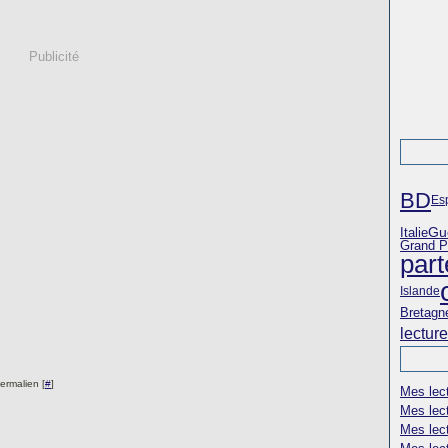
Publicité
BD
Es
Italie
Gu
Grand Pr
part
Islande
Bretagn
lectur
ermalien [
#
]
Mes lec
Mes lec
Mes lec