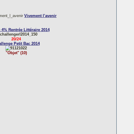
Vivement l’avenir
 4% Rentrée Littéraire 2014
20/24
llenge Petit Bac 2014
"
Objet
" (10)