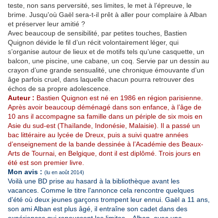
teste, non sans perversité, ses limites, le met à l’épreuve, le
brime. Jusqu'où Gaël sera-t-il prêt à aller pour complaire à Alban
et préserver leur amitié ?
Avec beaucoup de sensibilité, par petites touches, Bastien
Quignon dévide le fil d’un récit volontairement léger, qui
s’organise autour de lieux et de motifs tels qu’une casquette, un
balcon, une piscine, une cabane, un coq. Servie par un dessin au
crayon d’une grande sensualité, une chronique émouvante d’un
âge parfois cruel, dans laquelle chacun pourra retrouver des
échos de sa propre adolescence.
Auteur :
Bastien Quignon est né en 1986 en région parisienne.
Après avoir beaucoup déménagé dans son enfance, à l’âge de
10 ans il accompagne sa famille dans un périple de six mois en
Asie du sud-est (Thaïlande, Indonésie, Malaisie). Il a passé un
bac littéraire au lycée de Dreux, puis a suivi quatre années
d’enseignement de la bande dessinée à l’Académie des Beaux-
Arts de Tournai, en Belgique, dont il est diplômé. Trois jours en
été est son premier livre.
Mon avis :
(lu en août 2014)
Voilà une BD prise au hasard à la bibliothèque avant les
vacances. Comme le titre l'annonce cela rencontre quelques
d'été où deux jeunes garçons trompent leur ennui. Gaël a 11 ans,
son ami Alban est plus âgé, il entraîne son cadet dans des