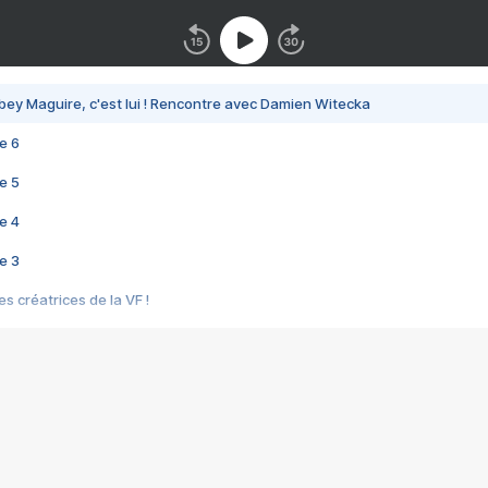
bey Maguire, c'est lui ! Rencontre avec Damien Witecka
e 6
e 5
e 4
e 3
s créatrices de la VF !
e 2
e 1
e Mektoub My Love arrive enfin ! Rencontre avec Shaïn Boumedine et Sal
i : après Toni en famille