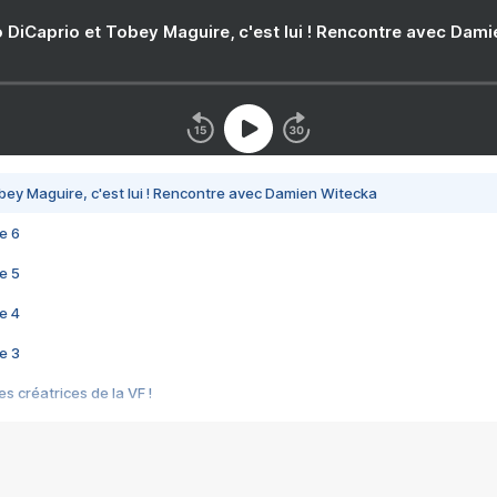
 DiCaprio et Tobey Maguire, c'est lui ! Rencontre avec Dam
bey Maguire, c'est lui ! Rencontre avec Damien Witecka
e 6
e 5
e 4
e 3
s créatrices de la VF !
e 2
e 1