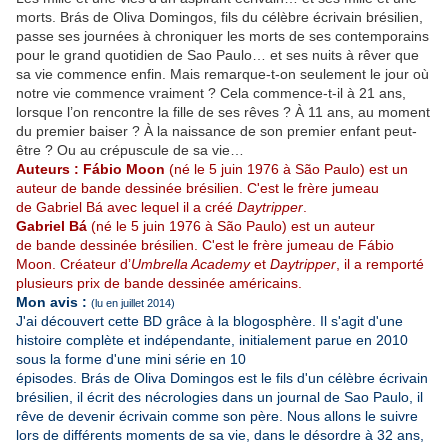
morts. Brás de Oliva Domingos, fils du célèbre écrivain brésilien,
passe ses journées à chroniquer les morts de ses contemporains
pour le grand quotidien de Sao Paulo… et ses nuits à rêver que
sa vie commence enfin. Mais remarque-t-on seulement le jour où
notre vie commence vraiment ? Cela commence-t-il à 21 ans,
lorsque l’on rencontre la fille de ses rêves ? À 11 ans, au moment
du premier baiser ? À la naissance de son premier enfant peut-
être ? Ou au crépuscule de sa vie…
Auteurs :
Fábio Moon
(né le
5 juin 1976
à São Paulo) est un
auteur de bande dessinée brésilien. C'est le frère jumeau
de Gabriel Bá avec lequel il a créé
Daytripper
.
Gabriel Bá
(né le
5 juin 1976
à São Paulo) est un auteur
de bande dessinée brésilien. C'est le frère jumeau de Fábio
Moon. Créateur d’
Umbrella Academy
et
Daytripper
, il a remporté
plusieurs prix de bande dessinée américains.
Mon avis :
(lu en juillet 2014)
J'ai découvert cette BD grâce à la blogosphère. Il s'agit d'une
histoire complète et indépendante, initialement parue en 2010
sous la forme d'une mini série en 10
épisodes. Brás de Oliva Domingos est le fils d'un célèbre écrivain
brésilien, il écrit des nécrologies dans un journal de Sao Paulo, il
rêve de devenir écrivain comme son père. Nous allons le suivre
lors de différents moments de sa vie, dans le désordre à 32 ans,