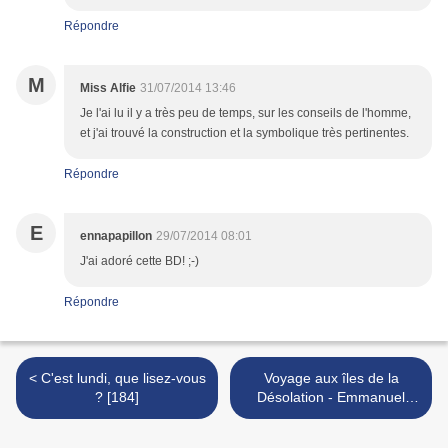
Répondre
M
Miss Alfie
31/07/2014 13:46
Je l'ai lu il y a très peu de temps, sur les conseils de l'homme,
et j'ai trouvé la construction et la symbolique très pertinentes.
Répondre
E
ennapapillon
29/07/2014 08:01
J'ai adoré cette BD! ;-)
Répondre
< C'est lundi, que lisez-vous
Voyage aux îles de la
? [184]
Désolation - Emmanuel
Lepage >