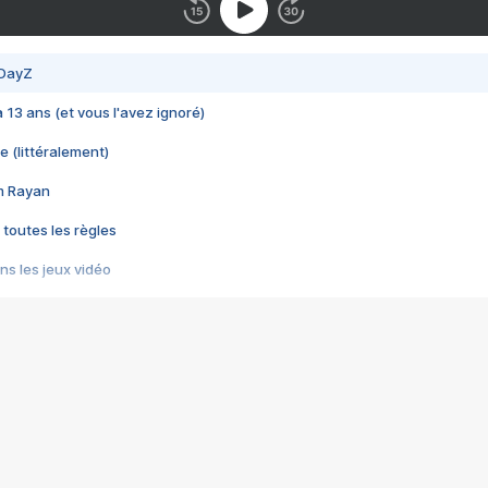
 DayZ
 a 13 ans (et vous l'avez ignoré)
e (littéralement)
im Rayan
 toutes les règles
s les jeux vidéo
us choquant de Rockstar ? - Le scandale BULLY
e plus moche de Steam
du RÊVE tourne au CAUCHEMAR
pendant 8 heures
it… à tort