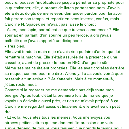
oeuvre, pousser l'indélicatesse jusqu'à pénétrer sa propriété pour
la questionner, elle, à propos de livres portant son nom. J'avais
été à deux doigts de me relever, demander pardon pour lui avoir
fait perdre son temps, et repartir en sens inverse, confus, mais
Caroline N. Spacek ne m'avait pas laissé le choix :
- Alors, mon lapin, par où est-ce que tu veux commencer ? Elle
souriait en parlant, d'un sourire un peu féroce, alors j'avais
balbutié que j'avais apporté un dictaphone.
- Très bien.
Elle avait tendu la main et je n'avais rien pu faire d'autre que lui
remettre la machine. Elle s'était assurée de la présence d'une
cassette, avant de presser le bouton REC d'un geste sûr.
Même ses mains étaient bronzées. Elle les avait croisées derrière
sa nuque, comme pour me dire : Allons-y. Tu as voulu voir à quoi
ressemblait un écrivain ? Je t'attends. Mais à ce moment-là,
j'étais resté muet.
Comme si la regarder ne me demandait pas déjà toute mon
énergie. Après tout, c'était la première fois de ma vie que je
voyais un écrivain d'aussi près, et rien ne m'avait préparé à ça.
Caroline me regardait aussi, et finalement, elle avait eu un petit
rire.
- Et voilà. Vous êtes tous les mêmes. Vous m'envoyez vos
atroces petites lettres qui me donnent l'impression que votre
survie dépend de moi, je vous fais venir, je prends le temps pour