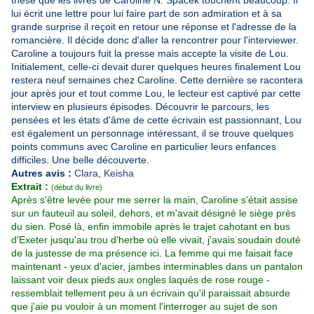
thèse que les livres de Caroline N. Spacek touchent beaucoup. Il
lui écrit une lettre pour lui faire part de son admiration et à sa
grande surprise il reçoit en retour une réponse et l'adresse de la
romancière. Il décide donc d'aller la rencontrer pour l'interviewer.
Caroline a toujours fuit la presse mais accepte la visite de Lou.
Initialement, celle-ci devait durer quelques heures finalement Lou
restera neuf semaines chez Caroline. Cette dernière se racontera
jour après jour et tout comme Lou, le lecteur est captivé par cette
interview en plusieurs épisodes. Découvrir le parcours, les
pensées et les états d'âme de cette écrivain est passionnant, Lou
est également un personnage intéressant, il se trouve quelques
points communs avec Caroline en particulier leurs enfances
difficiles. Une belle découverte.
Autres avis :
Clara
,
Keisha
Extrait :
(début du livre)
Après s'être levée pour me serrer la main, Caroline s'était assise
sur un fauteuil au soleil, dehors, et m'avait désigné le siège près
du sien. Posé là, enfin immobile après le trajet cahotant en bus
d'Exeter jusqu'au trou d'herbe où elle vivait, j'avais soudain douté
de la justesse de ma présence ici. La femme qui me faisait face
maintenant - yeux d'acier, jambes interminables dans un pantalon
laissant voir deux pieds aux ongles laqués de rose rouge -
ressemblait tellement peu à un écrivain qu'il paraissait absurde
que j'aie pu vouloir à un moment l'interroger au sujet de son