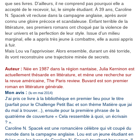
que ses livres. D'ailleurs, il ne comprend pas pourquoi elle a
accepté de le recevoir, lui, le simple étudiant. À 39 ans, Caroline
N. Spacek vit recluse dans la campagne anglaise, après avoir
connu une gloire précoce et scandaleuse. Enfant terrible de la
littérature, ses premiers romans ont choqué par la violence de
leur univers et la perfection de leur style. Issue d'un milieu
marginal, elle a appris très jeune à combattre, elle a aussi appris
à fuir.
Mais Lou va l'apprivoiser. Alors ensemble, durant un été torride,
ils vont reconstruire une trajectoire minée de secrets.
Auteur :
Née en 1987 dans la région nantaise, Julia Kerninon est
actuellement thésarde en littérature, et mène une recherche sur
la revue américaine, The Paris review. Buvard est son premier
roman en littérature générale.
Mon avis :
(lu en mai 2014)
J'ai pris ce livre à la bibliothèque en premier lieu pour le titre
(parfait pour le Challenge Petit Bac et son thème Matière que jai
du mal à trouver...), ensuite pour la première phrase de la
quatrième de couverture « Cela ressemble à quoi, un écrivain
? ».
Caroline N. Spacek est une romancière célèbre qui vit coupé du
monde dans la campagne anglaise. Lou est un jeune étudiant en