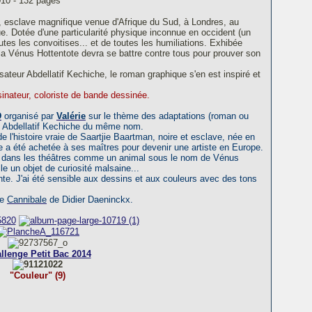
10 - 132 pages
an, esclave magnifique venue d'Afrique du Sud, à Londres, au
ue. Dotée d'une particularité physique inconnue en occident (un
outes les convoitises... et de toutes les humiliations. Exhibée
la Vénus Hottentote devra se battre contre tous pour prouver son
lisateur Abdellatif Kechiche, le roman graphique s'en est inspiré et
nateur, coloriste de bande dessinée.
D
organisé par
Valérie
sur le thème des adaptations (roman ou
 de Abdellatif Kechiche du même nom.
e l'histoire vraie de Saartjie Baartman, noire et esclave, née en
le a été achetée à ses maîtres pour devenir une artiste en Europe.
 ou dans les théâtres comme un animal sous le nom de Vénus
lle un objet de curiosité malsaine...
nte. J'ai été sensible aux dessins et aux couleurs avec des tons
re
Cannibale
de Didier Daeninckx.
llenge Petit Bac 2014
"Couleur" (9)