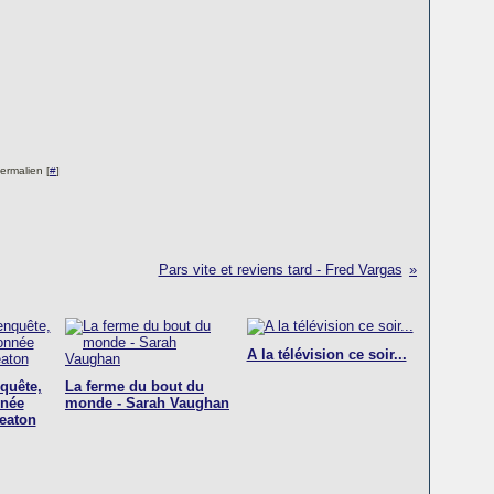
ermalien [
#
]
Pars vite et reviens tard - Fred Vargas
A la télévision ce soir...
quête,
La ferme du bout du
nnée
monde - Sarah Vaughan
Beaton