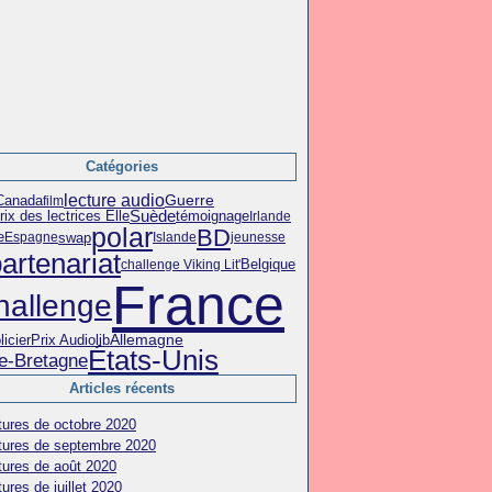
Catégories
lecture audio
Canada
Guerre
film
Suède
témoignage
ix des lectrices Elle
Irlande
polar
BD
swap
e
Espagne
Islande
jeunesse
artenariat
Belgique
challenge Viking Lit'
France
hallenge
licier
Prix Audiolib
Allemagne
États-Unis
e-Bretagne
Articles récents
tures de octobre 2020
tures de septembre 2020
tures de août 2020
ures de juillet 2020