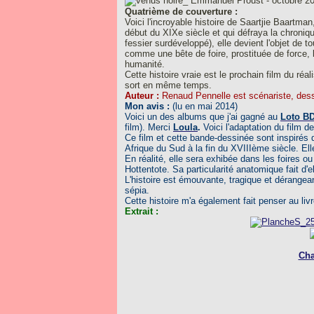
Emmanuel Proust - octobre 20
Quatrième de couverture :
Voici l'incroyable histoire de Saartjie Baartm
début du XIXe siècle et qui défraya la chroniq
fessier surdéveloppé), elle devient l'objet de t
comme une bête de foire, prostituée de force, 
humanité.
Cette histoire vraie est le prochain film du réa
sort en même temps.
Auteur :
Renaud Pennelle est scénariste, dessi
Mon avis :
(lu en mai 2014)
Voici un des albums que j'ai gagné au
Loto B
film). Merci
Loula
.
Voici l'adaptation du film
Ce film et cette bande-dessinée sont inspirés d
Afrique du Sud à la fin du XVIIIème siècle. El
En réalité, elle sera exhibée dans les foires
Hottentote. Sa particularité anatomique fait d'e
L'histoire est émouvante, tragique et dérangea
sépia.
Cette histoire m'a également fait penser au liv
Extrait :
Cha