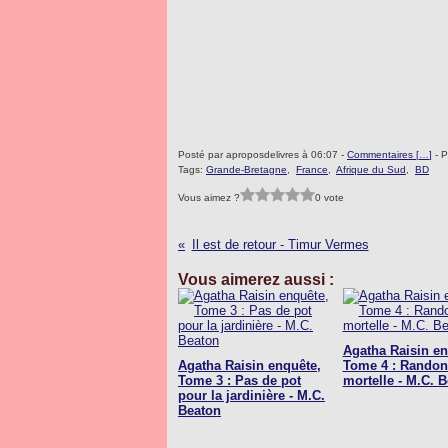
Posté par aproposdelivres à 06:07 -
Commentaires [
…
]
- P
Tags:
Grande-Bretagne
,
France
,
Afrique du Sud
,
BD
Vous aimez ?
0 vote
Il est de retour - Timur Vermes
Vous aimerez aussi :
Agatha Raisin en
Agatha Raisin enquête,
Tome 4 : Rando
Tome 3 : Pas de pot
mortelle - M.C. 
pour la jardinière - M.C.
Beaton