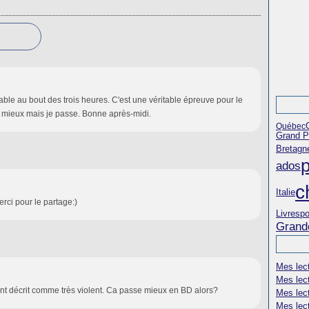
nable au bout des trois heures. C'est une véritable épreuve pour le
 mieux mais je passe. Bonne après-midi.
Québec
Grand Pr
Bretagn
p
ados
c
Italie
erci pour le partage:)
po
Livres
Grand
Mes lec
Mes lec
ent décrit comme très violent. Ca passe mieux en BD alors?
Mes lec
Mes lect