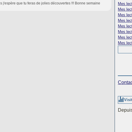
s j'espère que tu feras de jolies découvertes !!! Bonne semaine
Mes lec
Mes lect
Mes lect
Mes lec
Mes lect
Mes lec
Mes lect
Mes lect
Contac
Visi
Depuis