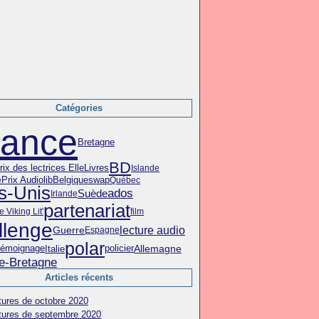
Catégories
rance
Bretagne
BD
Livres
ix des lectrices Elle
Islande
Prix Audiolib
Belgique
swap
e
Québec
s-Unis
ados
Suède
Irlande
partenariat
 Viking Lit'
film
llenge
lecture audio
Guerre
Espagne
polar
témoignage
policier
Italie
Allemagne
e-Bretagne
Articles récents
tures de octobre 2020
tures de septembre 2020