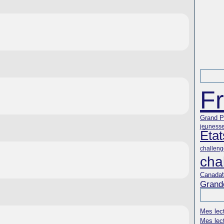
F
Grand Pr
jeuness
État
challenge
cha
Canada
Grand
Mes lec
Mes lec