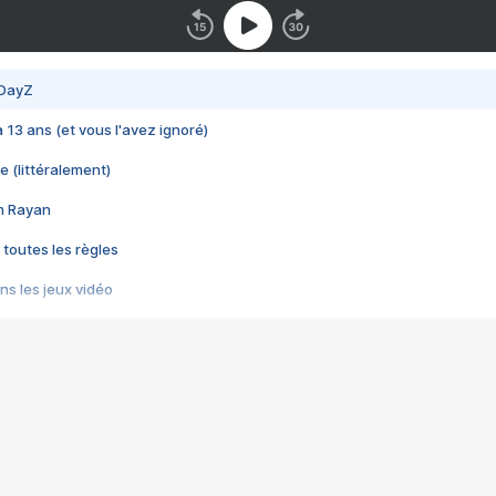
 DayZ
 a 13 ans (et vous l'avez ignoré)
e (littéralement)
im Rayan
 toutes les règles
s les jeux vidéo
us choquant de Rockstar ? - Le scandale BULLY
e plus moche de Steam
du RÊVE tourne au CAUCHEMAR
pendant 8 heures
it… à tort