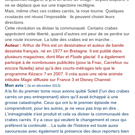
ne se déplace que sur une trajectoire rectiligne.
Mais, même chez ces crabes carrés, la roue tourne. Quelques
crustacés ont réussi l’impossible : ils peuvent choisir leurs
directions.
Cette révolution va diviser la communauté. Certains crabes
apprécient cette liberté, quand d’autres ont peur de se perdre sur
une route inconnue. La lutte des crabes est en marche…
Auteur :
Arthur de Pins est un dessinateur et auteur de bande
dessinée français, né en 1977 en Bretagne. Il est publié dans
plusieurs magazines, dont
Max
et
Fluide glacial
. Il a également
participé à de nombreuses publicités (pour la Fnac, Carrefour ou
encore Nutella) ainsi qu'à des courts-métrages tels que le
programme
Kézaco ?
en 2007. Il créa aussi une série animée
intitulée
Magic
diffusée sur France 3 et Disney Channel.
Mon avis :
(lu en décembre 2013)
A la fin du premier tome nous avions quitté Soleil (l'un des crabes
carrés un peu entreprenant) alors qu'il avait échappé à une
grosse catastrophe. Ceux qui ont lu le premier épisode me
comprendront, pour les autres, je ne veux pas trop en dire...
L'inimaginable s'est produit et cela va diviser la communauté des
crabes carrés. Il y a ceux qui veulent le changement et ceux qui
préfèrent la continuité... La suite de l'histoire est toute aussi
savoureuse avec également la présence des deux reporters bien