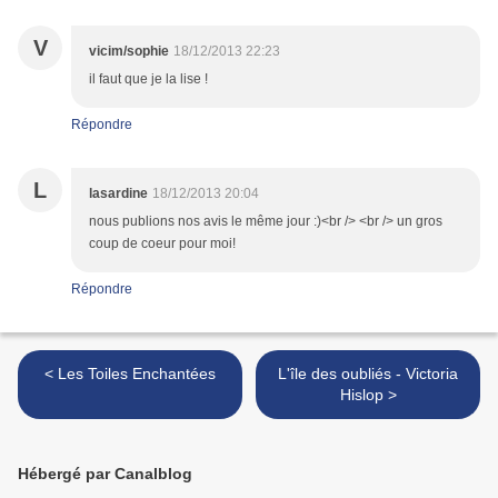
V
vicim/sophie
18/12/2013 22:23
il faut que je la lise !
Répondre
L
lasardine
18/12/2013 20:04
nous publions nos avis le même jour :)<br /> <br /> un gros
coup de coeur pour moi!
Répondre
< Les Toiles Enchantées
L'île des oubliés - Victoria
Hislop >
Hébergé par Canalblog