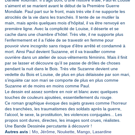
Danièle Voldman. Il s'agit donc d'une histoire vraie, Paul et Louise
s'aiment et se marient avant le début de la Première Guerre
Mondiale. Paul part sur le front, mais très vite il ne supporte
les
atrocités de la vie dans les tranchés. Il tente de se mutiler la
main, mais après quelques mois d'hôpital, il va être renvoyé en
première ligne. Avec la complicité de Louise, il déserte et se
cache dans une chambre d'hôtel. Très vite, il ne supporte plus
l'enfermement et il a l'idée de se travestir en femme pour
pouvoir
vivre incognito sans risque d’être arrêté et condamné à
mort. Ainsi Paul devient Suzanne, et il va travailler comme
ouvrière dans un atelier de sous-vêtements féminins. Mais il finit
par se lasser et découvre qu'il se passe de drôles de choses
pendant la nuit dans le Bois. Très vite Suzanne devient une
vedette du Bois et Louise
, de plus en plus délaissée par son mari,
s’inquiète car son mari se comporte de plus en plus comme
Suzanne et de moins en moins comme Paul.
Le dessin est assez sombre en noir et blanc avec quelques
touches de couleurs ajoutées, essentiellement du rouge.
Ce roman graphique évoque des sujets graves comme l’horreur
des tranchées, les traumatismes des soldats après la guerre,
l’alcool, le sexe, la prostitution, les violences conjugales... Les
propos sont dures, directes, les images sont crues, réalistes.
Une Bande Dessinée percutante à découvrir !
Autres avis :
Mo
,
Jérôme
,
Noukette
,
Mango
,
Lasardine