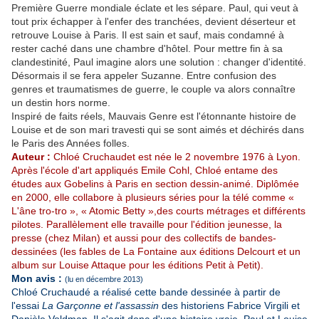
Première Guerre mondiale éclate et les sépare. Paul, qui veut à
tout prix échapper à l'enfer des tranchées, devient déserteur et
retrouve Louise à Paris. Il est sain et sauf, mais condamné à
rester caché dans une chambre d'hôtel. Pour mettre fin à sa
clandestinité, Paul imagine alors une solution : changer d'identité.
Désormais il se fera appeler Suzanne. Entre confusion des
genres et traumatismes de guerre, le couple va alors connaître
un destin hors norme.
Inspiré de faits réels, Mauvais Genre est l'étonnante histoire de
Louise et de son mari travesti qui se sont aimés et déchirés dans
le Paris des Années folles.
Auteur :
Chloé Cruchaudet est née le 2 novembre 1976 à Lyon.
Après l'école d'art appliqués Emile Cohl, Chloé entame des
études aux Gobelins à Paris en section dessin-animé. Diplômée
en 2000, elle collabore à plusieurs séries pour la télé comme «
L'âne tro-tro », « Atomic Betty »,des courts métrages et différents
pilotes. Parallèlement elle travaille pour l'édition jeunesse, la
presse (chez Milan) et aussi pour des collectifs de bandes-
dessinées (les fables de La Fontaine aux éditions Delcourt et un
album sur Louise Attaque pour les éditions Petit à Petit).
Mon avis :
(lu en décembre 2013)
Chloé Cruchaudé a réalisé cette bande dessinée à partir de
l'essai
La Garçonne et l'assassin
des historiens Fabrice Virgili et