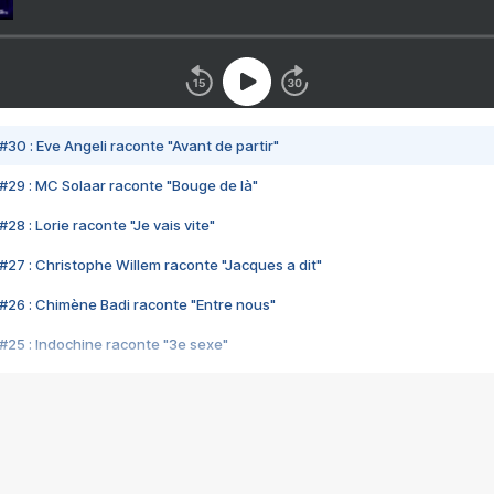
#30 : Eve Angeli raconte "Avant de partir"
#29 : MC Solaar raconte "Bouge de là"
28 : Lorie raconte "Je vais vite"
#27 : Christophe Willem raconte "Jacques a dit"
#26 : Chimène Badi raconte "Entre nous"
#25 : Indochine raconte "3e sexe"
#24 : Zaho raconte "C'est chelou"
#23 : Patrick Bruel raconte "Au café des délices"
#22 : Kyo raconte "Le chemin"