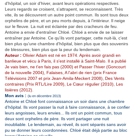
d'hôpital, un soir d'hiver, avant leurs opérations respectives.
Leurs regards se croisent, s'attrapent, se reconnaissent. Très
vite, ils se découvrent un autre point commun. Ils sont tous deux
orphelins de père, et un peu morts depuis, à l'intérieur. Il neige
sur le fleuve. La nuit est éclairée par des cracheurs de feu.
Antoine a envie d'entraîner Chloé. Chloé a envie de se laisser
entraîner par Antoine. Ce qu'ils vont partager, cette nuit-là, c'est
bien plus qu'une chambre d'hôpital, bien plus que des souvenirs
de blessures, bien plus que la peur du lendemain.
Auteur :
Olivier Adam est né en 1974. Après avoir grandi en
banlieue et vécu à Paris, il s'est installé à Saint-Malo. Il a publié
Je vais bien, ne t'en fais pas (2000) et Passer l'hiver (Goncourt
de la nouvelle 2004), Falaises, A l'abri de rien (prix France
Télévisions 2007 et prix Jean-Amila-Meckert 2008), Des Vents
contraires (Prix RTL/Lire 2009), Le Cœur régulier (2010), Les
lisières (2012).
Mon avis :
(lu en décembre 2013)
Antoine et Chloé font connaissance un soir dans une chambre
d’hôpital. Ils vont passer la nuit à faire connaissance, à se confier
leurs angoisses, leurs envies... Ils ont un point commun, tous
deux sont orphelins de père. Ils vont partager une nuit
inoubliable. Le lendemain, au réveil, ils sont séparés sans avoir
pu se donner leurs coordonnées. Chloé était déjà partie au bloc