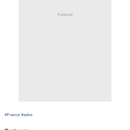
Publicité
#France
#ados