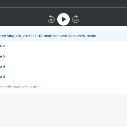
bey Maguire, c'est lui ! Rencontre avec Damien Witecka
e 6
e 5
e 4
e 3
s créatrices de la VF !
e 2
e 1
e Mektoub My Love arrive enfin ! Rencontre avec Shaïn Boumedine et Sal