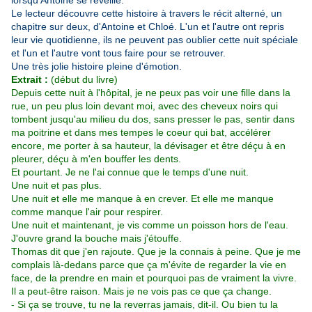
lorsqu'Antoine se réveille.
Le lecteur découvre cette histoire à travers le récit alterné, un
chapitre sur deux, d'Antoine et Chloé. L'un et l'autre ont repris
leur vie quotidienne, ils ne peuvent pas oublier cette nuit spéciale
et l'un et l'autre vont tous faire pour se retrouver.
Une très jolie histoire pleine d'émotion.
Extrait :
(début du livre)
Depuis cette nuit à l'hôpital, je ne peux pas voir une fille dans la
rue, un peu plus loin devant moi, avec des cheveux noirs qui
tombent jusqu'au milieu du dos, sans presser le pas, sentir dans
ma poitrine et dans mes tempes le coeur qui bat, accélérer
encore, me porter à sa hauteur, la dévisager et être déçu à en
pleurer, déçu à m'en bouffer les dents.
Et pourtant. Je ne l'ai connue que le temps d'une nuit.
Une nuit et pas plus.
Une nuit et elle me manque à en crever. Et elle me manque
comme manque l'air pour respirer.
Une nuit et maintenant, je vis comme un poisson hors de l'eau.
J'ouvre grand la bouche mais j'étouffe.
Thomas dit que j'en rajoute. Que je la connais à peine. Que je me
complais là-dedans parce que ça m'évite de regarder la vie en
face, de la prendre en main et pourquoi pas de vraiment la vivre.
Il a peut-être raison. Mais je ne vois pas ce que ça change.
- Si ça se trouve, tu ne la reverras jamais, dit-il. Ou bien tu la