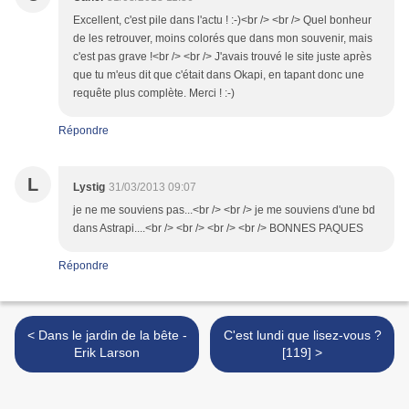
Excellent, c'est pile dans l'actu ! :-)<br /> <br /> Quel bonheur
de les retrouver, moins colorés que dans mon souvenir, mais
c'est pas grave !<br /> <br /> J'avais trouvé le site juste après
que tu m'eus dit que c'était dans Okapi, en tapant donc une
requête plus complète. Merci ! :-)
Répondre
L
Lystig
31/03/2013 09:07
je ne me souviens pas...<br /> <br /> je me souviens d'une bd
dans Astrapi....<br /> <br /> <br /> <br /> BONNES PAQUES
Répondre
< Dans le jardin de la bête -
C'est lundi que lisez-vous ?
Erik Larson
[119] >