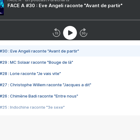
FACE A #30 : Eve Angeli raconte "Avant de partir"
#30 : Eve Angeli raconte "Avant de partir"
#29 : MC Solaar raconte "Bouge de là"
28 : Lorie raconte "Je vais vite"
#27 : Christophe Willem raconte "Jacques a dit"
#26 : Chimène Badi raconte "Entre nous"
#25 : Indochine raconte "3e sexe"
#24 : Zaho raconte "C'est chelou"
#23 : Patrick Bruel raconte "Au café des délices"