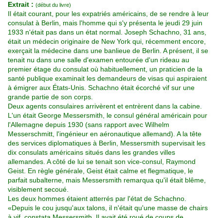
Extrait :
(début du livre)
Il était courant, pour les expatriés américains, de se rendre à leur
consulat à Berlin, mais l'homme qui s'y présenta le jeudi 29 juin
1933 n'était pas dans un état normal. Joseph Schachno, 31 ans,
était un médecin originaire de New York qui, récemment encore,
exerçait la médecine dans une banlieue de Berlin. A présent, il se
tenait nu dans une salle d'examen entourée d'un rideau au
premier étage du consulat où habituellement, un praticien de la
santé publique examinait les demandeurs de visas qui aspiraient
à émigrer aux États-Unis. Schachno était écorché vif sur une
grande partie de son corps.
Deux agents consulaires arrivèrent et entrèrent dans la cabine.
L'un était George Messersmith, le consul général américain pour
l'Allemagne depuis 1930 (sans rapport avec Wilhelm
Messerschmitt, l'ingénieur en aéronautique allemand). A la tête
des services diplomatiques à Berlin, Messersmith supervisait les
dix consulats américains situés dans les grandes villes
allemandes. A côté de lui se tenait son vice-consul, Raymond
Geist. En règle générale, Geist était calme et flegmatique, le
parfait subalterne, mais Messersmith remarqua qu'il était blême,
visiblement secoué.
Les deux hommes étaient atterrés par l'état de Schachno.
«Depuis le cou jusqu'aux talons, il n'était qu'une masse de chairs
à vif, constata Messersmith. Il avait été roué de coups de