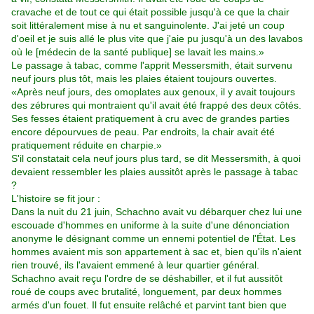
cravache et de tout ce qui était possible jusqu'à ce que la chair
soit littéralement mise à nu et sanguinolente. J'ai jeté un coup
d'oeil et je suis allé le plus vite que j'aie pu jusqu'à un des lavabos
où le [médecin de la santé publique] se lavait les mains.»
Le passage à tabac, comme l'apprit Messersmith, était survenu
neuf jours plus tôt, mais les plaies étaient toujours ouvertes.
«Après neuf jours, des omoplates aux genoux, il y avait toujours
des zébrures qui montraient qu'il avait été frappé des deux côtés.
Ses fesses étaient pratiquement à cru avec de grandes parties
encore dépourvues de peau. Par endroits, la chair avait été
pratiquement réduite en charpie.»
S'il constatait cela neuf jours plus tard, se dit Messersmith, à quoi
devaient ressembler les plaies aussitôt après le passage à tabac
?
L'histoire se fit jour :
Dans la nuit du 21 juin, Schachno avait vu débarquer chez lui une
escouade d'hommes en uniforme à la suite d'une dénonciation
anonyme le désignant comme un ennemi potentiel de l'État. Les
hommes avaient mis son appartement à sac et, bien qu'ils n'aient
rien trouvé, ils l'avaient emmené à leur quartier général.
Schachno avait reçu l'ordre de se déshabiller, et il fut aussitôt
roué de coups avec brutalité, longuement, par deux hommes
armés d'un fouet. Il fut ensuite relâché et parvint tant bien que