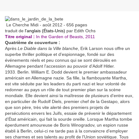
Le Cherche Midi - août 2012 - 656 pages
traduit de
l'anglais (États-Unis)
par Edith Ochs
Titre original :
In the Garden of Beasts, 2011
Quatrième de couverture :
Après
Le Diable dans la Ville blanche
, Erik Larson nous offre un
superbe thriller politique et d'espionnage, fondé sur des
événements réels et peu connus qui se sont déroulés en
Allemagne pendant l'accession au pouvoir d'Adolf Hitler.
1933. Berlin. William E. Dodd devient le premier ambassadeur
américain en Allemagne nazie. Sa fille, la flamboyante Martha,
est vite séduite par les leaders du parti nazi et leur volonté de
redonner au pays un rôle de tout premier plan sur la scène
mondiale. Elle devient ainsi la maîtresse de plusieurs d'entre eux,
en particulier de Rudolf Diels, premier chef de la Gestapo, alors
que son père, très vite alerté des premiers projets de
persécutions envers les Juifs, essaie de prévenir le département
d'État américain, qui fait la sourde oreille. Lorsque Martha tombe
éperdument amoureuse de Boris Winogradov, un espion russe
établi à Berlin, celui-ci ne tarde pas à la convaincre d'employer
ses charmes et ses talents au profit de l'Union soviétique. Tous