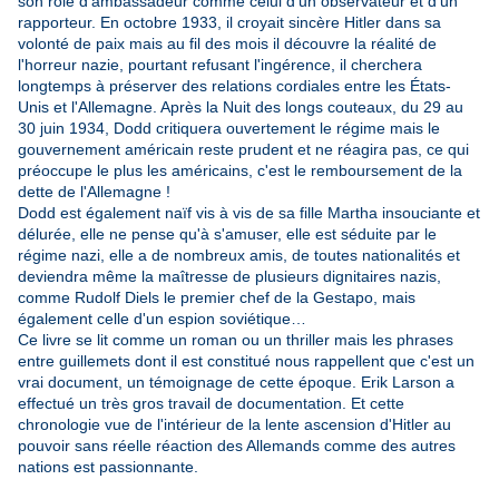
son rôle d'ambassadeur comme celui d'un observateur et d'un
rapporteur. En octobre 1933, il croyait sincère Hitler dans sa
volonté de paix mais au fil des mois il découvre la réalité de
l'horreur nazie, pourtant refusant l'ingérence, il cherchera
longtemps à préserver des relations cordiales entre les États-
Unis et l'Allemagne. Après la Nuit des longs couteaux, du 29 au
30 juin 1934, Dodd critiquera ouvertement le régime mais le
gouvernement américain reste prudent et ne réagira pas, ce qui
préoccupe le plus les américains, c'est le remboursement de la
dette de l'Allemagne !
Dodd est également naïf vis à vis de sa fille Martha insouciante et
délurée, elle ne pense qu'à s'amuser, elle est séduite par le
régime nazi, elle a de nombreux amis, de toutes nationalités et
deviendra même la maîtresse de plusieurs dignitaires nazis,
comme Rudolf Diels le premier chef de la Gestapo, mais
également celle d'un espion soviétique…
Ce livre se lit comme un roman ou un thriller mais les phrases
entre guillemets dont il est constitué nous rappellent que c'est un
vrai document, un témoignage de cette époque. Erik Larson a
effectué un très gros travail de documentation. Et cette
chronologie vue de l'intérieur de la lente ascension d'Hitler au
pouvoir sans réelle réaction des Allemands comme des autres
nations est passionnante.