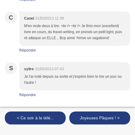
C
Canel
31/03/2013 11:39
M'en reste deux à lire. <br /> <br /> Je finis mon (excellent)
livre en cours, du travel-writing, en prends un petit light, puis
ré-attaque un ELLE... Bcp aimé 'Arrive un vagabond'.
Répondre
S
sylire
31/03/2013 07:43
Je l'ai noté depuis sa sortie et j'espère bien le lire un jour ou
l'autre !
Répondre
< Ce soir à la télé...
Joyeuses Pâques ! >