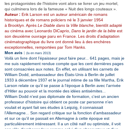
les protagonistes de l'histoire vont alors se livrer un jeu mortel,
qui culminera lors de la fameuse « Nuit des longs couteaux ».
Auteur :
Erik Larson est un auteur américain de romans
historiques et de romans policiers né le 3 janvier 1954
à Brooklyn. Après
Le Diable dans la Ville blanche
, bientôt adapté
au cinéma avec Leonardo DiCaprio,
Dans le jardin de la bête
est
son deuxième ouvrage paru en France. Les droits d’adaptation
cinématographique du livre ont donné lieu à des enchères
exceptionnelles, remportées par Tom Hanks.
Mon avis :
(lu en mars 2013)
Voilà un livre dont l'épaisseur peut faire peur... 641 pages, mais je
me suis rapidement rendue compte que les cent dernières pages
sont consacrées aux notes. En effet, en utilisant les carnets de
William Dodd, ambassadeur des États-Unis à Berlin de juillet
1933 à décembre 1937 et le journal intime de sa fille Martha, Erik
Larson relate ce qu'il se passe à l'époque à Berlin avec l'arrivée
d'Hitler au pouvoir et la montée des idées antisémites...
William Dodd n'est pas diplomate de formation, c'est un ancien
professeur d'histoire qui obtient ce poste car personne n'en
voulait et ayant fait ses études à Leipzig, il connaissait
l'Allemagne... Son regard critique sur la fonction d'ambassadeur
et sur ce qu'il se passait en Allemagne à cette époque est
particulièrement intéressant. Il a un côté naïf ou optimiste, il voit