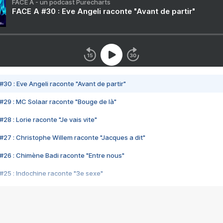
FACE A - un podcast Purecharts
FACE A #30 : Eve Angeli raconte "Avant de partir"
#30 : Eve Angeli raconte "Avant de partir"
#29 : MC Solaar raconte "Bouge de là"
28 : Lorie raconte "Je vais vite"
#27 : Christophe Willem raconte "Jacques a dit"
#26 : Chimène Badi raconte "Entre nous"
#25 : Indochine raconte "3e sexe"
#24 : Zaho raconte "C'est chelou"
#23 : Patrick Bruel raconte "Au café des délices"