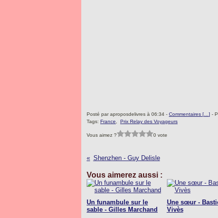
Posté par aproposdelivres à 06:34 -
Commentaires [
…
]
- P
Tags:
France
,
Prix Relay des Voyageurs
Vous aimez ?
0 vote
Shenzhen - Guy Delisle
Vous aimerez aussi :
Un funambule sur le
Une sœur - Basti
sable - Gilles Marchand
Vivès