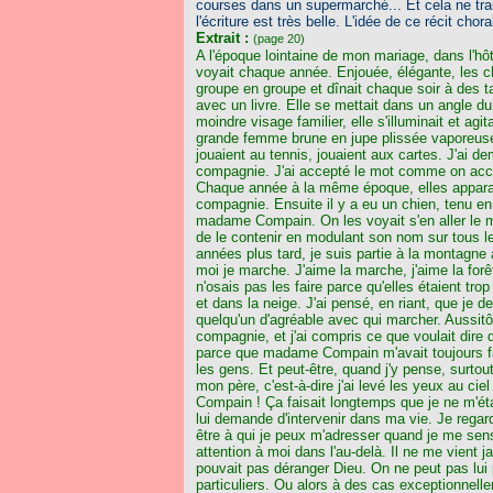
courses dans un supermarché... Et cela ne trans
l'écriture est très belle. L'idée de ce récit cho
Extrait :
(page 20)
A l'époque lointaine de mon mariage, dans l'hôt
voyait chaque année. Enjouée, élégante, les che
groupe en groupe et dînait chaque soir à des ta
avec un livre. Elle se mettait dans un angle du
moindre visage familier, elle s'illuminait et ag
grande femme brune en jupe plissée vaporeuse. 
jouaient au tennis, jouaient aux cartes. J'ai 
compagnie. J'ai accepté le mot comme on accept
Chaque année à la même époque, elles appara
compagnie. Ensuite il y a eu un chien, tenu en l
madame Compain. On les voyait s'en aller le mat
de le contenir en modulant son nom sur tous le
années plus tard, je suis partie à la montagne 
moi je marche. J'aime la marche, j'aime la forê
n'osais pas les faire parce qu'elles étaient tr
et dans la neige. J'ai pensé, en riant, que je
quelqu'un d'agréable avec qui marcher. Auss
compagnie, et j'ai compris ce que voulait dir
parce que madame Compain m'avait toujours fai
les gens. Et peut-être, quand j'y pense, surtout 
mon père, c'est-à-dire j'ai levé les yeux au c
Compain ! Ça faisait longtemps que je ne m'ét
lui demande d'intervenir dans ma vie. Je regarde
être à qui je peux m'adresser quand je me sens
attention à moi dans l'au-delà. Il ne me vient j
pouvait pas déranger Dieu. On ne peut pas lui p
particuliers. Ou alors à des cas exceptionnell