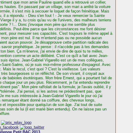
entiment que mon amie Pauline quand elle a retrouvé un collier,
s hautes. En passant par un village, son mari a arrêté la voiture
 fermée, il s'est mis à secouer le loquet de façon frénétique. Mais
, il a répondu. - Dieu s'en fout ! - Je veux remercier la Sainte
 Vierge il y a, tu crois qu'au vu de l'univers, des malheurs terriens
mporte ? !... Donc j'invoque mon père qui me semble plus
définis. Peut-être parce que les circonstances me font désirer
ent, pour mesurer ses capacités. C'est toujours le même appel à
s mon père est nul. Il ne m'entend pas ou ne possède aucun
aient aucun pouvoir. Je désapprouve cette partition radicale des
 savoir prophétique. Je pense : il n'accède pas à tes demandes
 ton bien. Ça m'énerve, j'ai envie de dire de quoi tu te mêles,
ention comme un acte délibéré. C'est ce qu'il a fait avec Jean-
 suis éprise. Jean-Gabriel Vigarello est un de mes collègues,
-Saint-Saëns, où je suis moi-même professeur d'espagnol. Avec
. Mais le recul, c'est quoi ? C'est la vieillesse. Les valeurs
rès bourgeoises si on réfléchit. De son vivant, il croyait aux
 de babioles ésotériques. Mon frère Ernest, qui a pourtant fait de
e chaque jour un peu plus. Récemment, je l'ai entendu reprendre
nent pas". Mon père raffolait de la formule, je l'avais oublié, il y
tolémée. J'ai pensé, si les astres ne prédestinent pas, que
e me suis intéressée à Jean-Gabriel Vigarello le jour où j'ai
s remarquer étant donné sa coiffure, des cheveux longs,
ide et impossible pour quelqu'un de son âge. J'ai tout de suite
 soin de lui (il est marié bien entendu). On ne laisse pas un
iffure.
llenge Petit BAC 2013