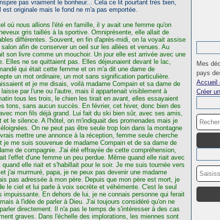
pire pas vraiment le bonheur... Cela ce lit pourtant très bien,
ral est originale mais le fond ne m'a pas emportée.
el où nous allions l'été en famille, il y avait une femme qu'on
veux gris taillés à la sportive. Omniprésente, elle allait de
bles différentes. Souvent, en fin d'après-midi, on la voyait assise
 salon afin de conserver un oeil sur les allées et venues. Au
itait son livre comme un mouchoir. Un jour elle est arrivée avec une
Elles ne se quittaient pas. Elles déjeunaient devant le lac,
Mes déc
demandé qui était cette femme et on m'a dit une dame de
pays des
e un mot ordinaire, un mot sans signification particulière.
Accueil 
issaient et je me disais, voilà madame Compain et sa dame de
aisse par l'une ou l'autre, mais il appartenait visiblement à
Créer u
in tous les trois, le chien les tirait en avant, elles essayaient
s tons, sans aucun succès. En février, cet hiver, donc bien des
avec mon fils déjà grand. Lui fait du ski bien sûr, avec ses amis,
t et le silence. A l'hôtel, on m'indiquait des promenades mais je
op éloignées. On ne peut pas être seule trop loin dans la montagne
 devrais mettre une annonce à la réception, femme seule cherche
itôt je me suis souvenue de madame Compain et de sa dame de
e dame de compagnie. J'ai été effrayée de cette compréhension,
t l'effet d'une femme un peu perdue. Même quand elle riait avec
quand elle riait et s'habillait pour le soir. Je me suis tournée vers
iel et j'ai murmuré, papa, je ne peux pas devenir une madame
ais pas adressée à mon père. Depuis que mon père est mort, je
 le ciel et lui parle à voix secrète et véhémente. C'est le seul
 impuissante. En dehors de lui, je ne connais personne qui ferait
amais à l'idée de parler à Dieu. J'ai toujours considéré qu'on ne
arler directement. Il n'a pas le temps de s'intéresser à des cas
ement graves. Dans l'échelle des implorations, les miennes sont