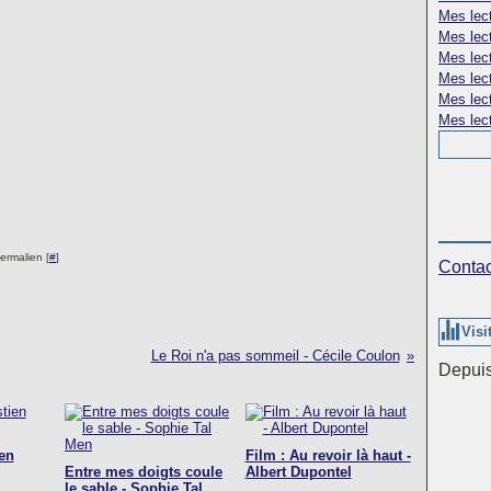
Mes lect
Mes lec
Mes lect
Mes lec
Mes lect
Mes lect
ermalien [
#
]
Contac
Visi
Le Roi n'a pas sommeil - Cécile Coulon
Depuis
en
Film : Au revoir là haut -
Entre mes doigts coule
Albert Dupontel
le sable - Sophie Tal