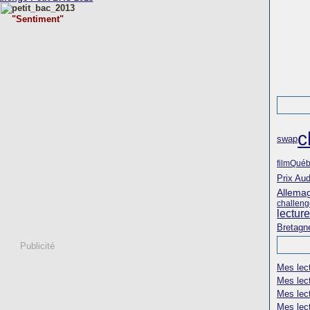
"Sentiment"
c
swap
film
Québ
Prix Aud
Allema
challenge
lectur
Bretagn
Publicité
Mes lec
Mes lec
Mes lec
Mes lect