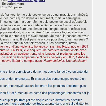
dre du
Prix Relay des Voyageurs
Sélection mars
2013 - 220 pages
rte de Vanves, je me suis souvenue de ce qui m'avait enchaînée à
quel des noms qu'on donne au sentiment, mais la sauvagerie. Il
 dit, oui et non. Il a souri. Je me suis souvenue aussi qu'autrefois
é. – Tu t'appelles toujours Hélène Barnèche ? – Oui. – Tu es
'aurais voulu faire une phrase plus longue, mais je n'étais pas
gs poivre et sel, mis en arrière d'une curieuse façon, et un cou
e de folie sombre qui m'avait aspirée. Je me suis passée en revue
t, mes mains. Il s'est penché encore pour dire, tu es heureuse ?
é la tête et pris un petit air attendri, tu es heureuse, bravo.
ranienne et d'une violoniste hongroise, Yasmina Reza, née en 1959
Nanterre. En 1994, elle acquiert une notoriété internationale avec
 adaptées en quelque trente-cinq langues et produites dans les
. Son récit de la campagne de Nicolas Sarkozy en 2007,
L'Aube le
on oeuvre littéraire compte aussi
Hammerklavier
,
Une désolation
,
.
même si je la connaissais de nom et que je l'ai déjà vu ou entendu
ues et de narrateurs... Et chacun des personnages croise à un
re car je ne voyais aucun lien entre les premiers chapitres, puis
.
noter au fur et à mesure les noms des personnages rencontrés car je
eaucoup et pourtant j'ai été déçue car les différentes histoires
ance, mort, tromperie, solitude, attente dans une salle d'attente,