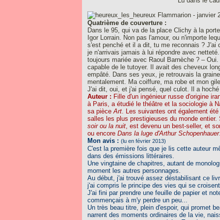
Lu dans le ca
Flammarion - janvier 
Quatrième de couverture :
Dans le 95, qui va de la place Clichy à la po
Igor Lorrain. Non pas l'amour, ou n'importe le
s'est penché et il a dit, tu me reconnais ? J'ai
je n'arrivais jamais à lui répondre avec nettet
toujours mariée avec Raoul Barnèche ? – Oui. J
capable de le tutoyer. Il avait des cheveux lon
empâté. Dans ses yeux, je retrouvais la grain
mentalement. Ma coiffure, ma robe et mon gile
J'ai dit, oui, et j'ai pensé, quel culot. Il a hoch
Auteur :
Fille d'un ingénieur russe d'origine i
à Paris, a étudié le théâtre et la sociologie à 
sa pièce
Art
. Les suivantes ont également été
salles les plus prestigieuses du monde entier
soir ou la nuit
, est devenu un best-seller, et s
ou encore
Dans la luge d'Arthur Schopenhauer
Mon avis :
(lu en février 2013)
C'est la première fois que je lis cette auteur 
dans des émissions littéraires.
Une vingtaine de chapitres, autant de monolog
moment les autres personnages.
Au début, j'ai trouvé assez déstabilisant ce liv
j'ai compris le principe des vies qui se croisent
J'ai fini par prendre une feuille de papier et 
commençais à m'y perdre un peu...
Un très beau titre, plein d'espoir, qui promet b
narrent des moments ordinaires de la vie, naiss