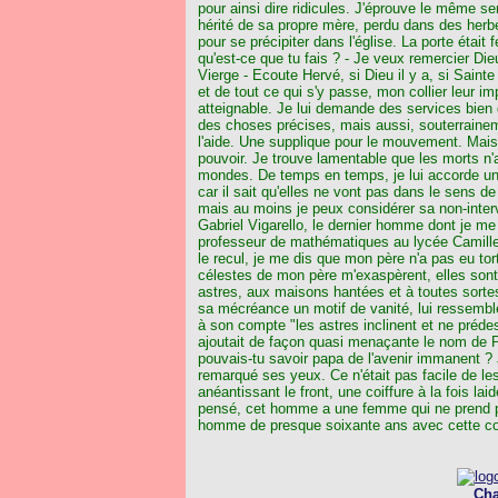
pour ainsi dire ridicules. J'éprouve le même s
hérité de sa propre mère, perdu dans des herbe
pour se précipiter dans l'église. La porte était
qu'est-ce que tu fais ? - Je veux remercier Dieu
Vierge - Ecoute Hervé, si Dieu il y a, si Sainte
et de tout ce qui s'y passe, mon collier leur i
atteignable. Je lui demande des services bien 
des choses précises, mais aussi, souterrainem
l'aide. Une supplique pour le mouvement. Mai
pouvoir. Je trouve lamentable que les morts n'
mondes. De temps en temps, je lui accorde un
car il sait qu'elles ne vont pas dans le sens de
mais au moins je peux considérer sa non-interv
Gabriel Vigarello, le dernier homme dont je me
professeur de mathématiques au lycée Camille
le recul, je me dis que mon père n'a pas eu tort
célestes de mon père m'exaspèrent, elles sont t
astres, aux maisons hantées et à toutes sortes
sa mécréance un motif de vanité, lui ressembl
à son compte "les astres inclinent et ne prédesti
ajoutait de façon quasi menaçante le nom de P
pouvais-tu savoir papa de l'avenir immanent ? J
remarqué ses yeux. Ce n'était pas facile de le
anéantissant le front, une coiffure à la fois la
pensé, cet homme a une femme qui ne prend pas
homme de presque soixante ans avec cette co
Cha