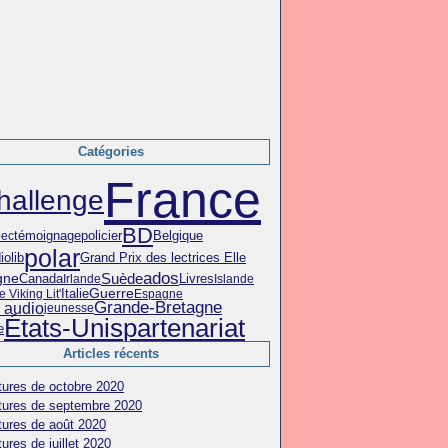
Catégories
France
hallenge
BD
témoignage
policier
Belgique
ec
polar
iolib
Grand Prix des lectrices Elle
ados
Suède
gne
Canada
Livres
Irlande
Islande
Italie
Guerre
 Viking Lit'
Espagne
Grande-Bretagne
e audio
jeunesse
États-Unis
partenariat
e
Articles récents
tures de octobre 2020
tures de septembre 2020
tures de août 2020
ures de juillet 2020