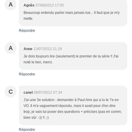
A
Agnès
07/08/2012 17:05
Beaucoup entendu parler mais jamais lue... Il faut que je m'y
mette.
Répondre
A
Anne
13/07/2012 21:19
Je dois toujours lire (seulement) le premier de la série !! J'ai
noté le lien, merci.
Répondre
C
canel
08/07/2012 07:34
J'ai une 3e solution : demander à Paul Arre qui a lu le 7e en
VO. Il m'a vaguement répondu, mais il avait peur d'en dire
trop, je vais lui poser des questions + précises (pas en comm,
bien sûr :-)) !! ;-)
Répondre