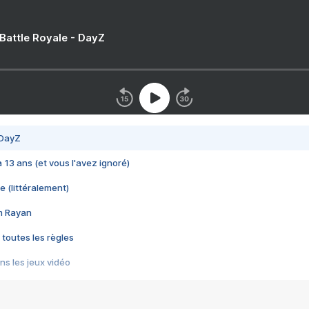
 Battle Royale - DayZ
 DayZ
 a 13 ans (et vous l'avez ignoré)
e (littéralement)
im Rayan
 toutes les règles
s les jeux vidéo
us choquant de Rockstar ? - Le scandale BULLY