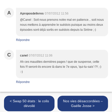
A
Aproposdelivres
07/07/2012 11:56
@Canel : Soit nous prenons notre mal en patience... soit nous
nous mettons à apprendre le suédois puisque au moins deux
épisodes sont déjà sortis en suédois depuis la Sirène ;-)
Répondre
C
canel
07/07/2012 11:06
Ah ces maudites dernières pages ! que de suspense, cette
fois !!! seront-ils encore là dans le 7e opus, 'qui-tu-sais' !?! ;-)
:-)
Répondre
< Swap 50 états : le colis
Nos vies désaccordées –
dévoilé
Gaëlle Josse >