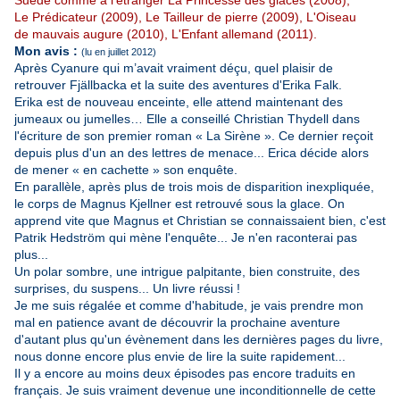
Suède comme à l'étranger La Princesse des glaces (2008),
Le Prédicateur (2009), Le Tailleur de pierre (2009), L'Oiseau
de mauvais augure (2010), L'Enfant allemand (2011).
Mon avis :
(lu en juillet 2012)
Après Cyanure qui m’avait vraiment déçu, quel plaisir de
retrouver Fjällbacka et la suite des aventures d'Erika Falk.
Erika est de nouveau enceinte, elle attend maintenant des
jumeaux ou jumelles… Elle a conseillé Christian Thydell dans
l'écriture de son premier roman « La Sirène ». Ce dernier reçoit
depuis plus d'un an des lettres de menace... Erica décide alors
de mener « en cachette » son enquête.
En parallèle, après plus de trois mois de disparition inexpliquée,
le corps de Magnus Kjellner est retrouvé sous la glace. On
apprend vite que Magnus et Christian se connaissaient bien, c'est
Patrik Hedström qui mène l'enquête... Je n'en raconterai pas
plus...
Un polar sombre, une intrigue palpitante, bien construite, des
surprises, du suspens... Un livre réussi !
Je me suis régalée et comme d'habitude, je vais prendre mon
mal en patience avant de découvrir la prochaine aventure
d'autant plus qu'un évènement dans les dernières pages du livre,
nous donne encore plus envie de lire la suite rapidement...
Il y a encore au moins deux épisodes pas encore traduits en
français. Je suis vraiment devenue une inconditionnelle de cette