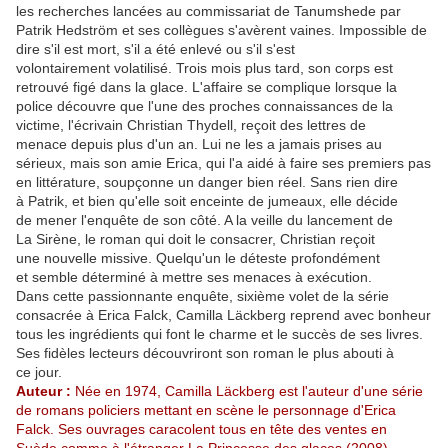
les recherches lancées au commissariat de Tanumshede par
Patrik Hedström et ses collègues s'avèrent vaines. Impossible de
dire s'il est mort, s'il a été enlevé ou s'il s'est
volontairement volatilisé. Trois mois plus tard, son corps est
retrouvé figé dans la glace. L'affaire se complique lorsque la
police découvre que l'une des proches connaissances de la
victime, l'écrivain Christian Thydell, reçoit des lettres de
menace depuis plus d'un an. Lui ne les a jamais prises au
sérieux, mais son amie Erica, qui l'a aidé à faire ses premiers pas
en littérature, soupçonne un danger bien réel. Sans rien dire
à Patrik, et bien qu'elle soit enceinte de jumeaux, elle décide
de mener l'enquête de son côté. A la veille du lancement de
La Sirène, le roman qui doit le consacrer, Christian reçoit
une nouvelle missive. Quelqu'un le déteste profondément
et semble déterminé à mettre ses menaces à exécution.
Dans cette passionnante enquête, sixième volet de la série
consacrée à Erica Falck, Camilla Läckberg reprend avec bonheur
tous les ingrédients qui font le charme et le succès de ses livres.
Ses fidèles lecteurs découvriront son roman le plus abouti à
ce jour.
Auteur :
Née en 1974, Camilla Läckberg est l'auteur d'une série
de romans policiers mettant en scène le personnage d'Erica
Falck. Ses ouvrages caracolent tous en tête des ventes en