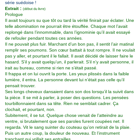
série suédoise !
Extrait :
(début du livre)
Prologue
Il avait toujours su que tôt ou tard la vérité finirait par éclater. Une
telle abomination ne pourrait être étouffée. Chaque mot l’avait
replongé dans l’innommable, dans l’ignominie qu’il avait essayé
de refouler pendant toutes ces années.
Il ne pouvait plus fuir. Marchant d’un bon pas, il sentit l’air matinal
remplir ses poumons. Son cœur battait à tout rompre. Il ne voulait
pas y aller, et pourtant il le fallait. Il avait décidé de laisser faire le
hasard. S’il y avait quelqu’un, il parlerait. S’il n’y avait personne, il
irait au bureau, comme si rien ne s’était passé.
Il frappa et on lui ouvrit la porte. Les yeux plissés dans la faible
lumière, il entra. La personne devant lui n’était pas celle qu’il
pensait trouver.
Ses longs cheveux dansaient dans son dos lorsqu’il la suivit dans
la pièce. Il se mit à parler, à poser des questions. Les pensées
tourbillonnaient dans sa tête. Rien ne semblait cadrer. Ça
clochait, et pourtant, non.
Subitement, il se tut. Quelque chose venait de l’atteindre au
ventre, si brutalement que ses paroles furent coupées net. Il
regarda. Vit le sang suinter du couteau qu’on retirait de la plaie.
Puis un autre coup, la douleur de nouveau. Et l’instrument
tranchant qui vrillait ses entrailles.