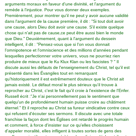
arguments moraux en faveur d'une divinité, et l'argument du
remède à l'injustice. Pour vous donner deux exemples.
Premièrement, pour montrer qu'il ne peut y avoir aucune validité
dans l'argument de la cause première, il dit : "Si tout doit avoir
une cause, alors Dieu doit avoir une cause. S'il existe quelque
chose qui n'ait pas de cause,ce peut être aussi bien le monde
que Dieu." Deuxièmement, quant à l'argument du dessein
intelligent, il dit : "Pensez-vous que si l'on vous donnait
l'omnipotence et l'omniscience et des millions d'années pendant
lesquelles perfectionner votre univers, vous ne pourriez rien
produire de mieux que le Ku Klux Klan ou les fascistes ? " Il
discute aussi les défauts de l'enseignement du Christ, tel qu'il est
présenté dans les Évangiles tout en remarquant
qu'historiquement il est extrêmement douteux que le Christ ait
jamais existé. Le défaut moral le plus sérieux qu'il trouve à
reprocher au Christ, c'est le fait qu'il croie à l'existence de l'Enfer.
Russell écrit :"Je n'ai personnellement pas le sentiment que
quelqu'un de profondément humain puisse croire au châtiment
éternel." Et il reproche au Christ sa fureur vindicative contre ceux
qui refusent d'écouter ses sermons. Il discute avec une totale
franchise la façon dont les Églises ont retardé le progrès humain
et comment, à force d'insister sur ce qu'elles choisissent
d'appeler moralité, elles infligent à toutes sortes de gens des