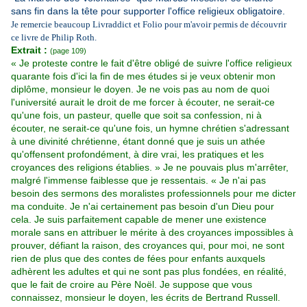
sans fin dans la tête pour supporter l'office religieux obligatoire.
Je remercie beaucoup
Livraddict
et
Folio
pour m'avoir permis de découvrir
ce livre de Philip Roth.
Extrait :
(page 109)
« Je proteste contre le fait d'être obligé de suivre l'office religieux
quarante fois d'ici la fin de mes études si je veux obtenir mon
diplôme, monsieur le doyen. Je ne vois pas au nom de quoi
l'université aurait le droit de me forcer à écouter, ne serait-ce
qu'une fois, un pasteur, quelle que soit sa confession, ni à
écouter, ne serait-ce qu'une fois, un hymne chrétien s'adressant
à une divinité chrétienne, étant donné que je suis un athée
qu'offensent profondément, à dire vrai, les pratiques et les
croyances des religions établies. » Je ne pouvais plus m'arrêter,
malgré l'immense faiblesse que je ressentais. « Je n'ai pas
besoin des sermons des moralistes professionnels pour me dicter
ma conduite. Je n'ai certainement pas besoin d'un Dieu pour
cela. Je suis parfaitement capable de mener une existence
morale sans en attribuer le mérite à des croyances impossibles à
prouver, défiant la raison, des croyances qui, pour moi, ne sont
rien de plus que des contes de fées pour enfants auxquels
adhèrent les adultes et qui ne sont pas plus fondées, en réalité,
que le fait de croire au Père Noël. Je suppose que vous
connaissez, monsieur le doyen, les écrits de Bertrand Russell.