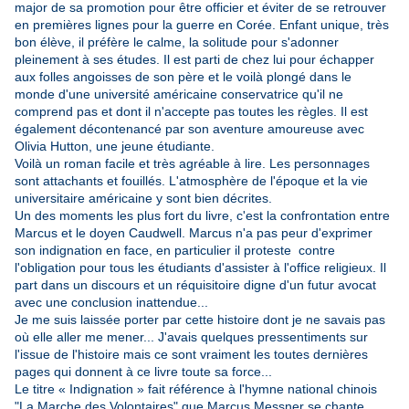
major de sa promotion pour être officier et éviter de se retrouver
en premières lignes pour la guerre en Corée. Enfant unique, très
bon élève, il préfère le calme, la solitude pour s'adonner
pleinement à ses études. Il est parti de chez lui pour échapper
aux folles angoisses de son père et le voilà plongé dans le
monde d'une université américaine conservatrice qu'il ne
comprend pas et dont il n'accepte pas toutes les règles. Il est
également décontenancé par son aventure amoureuse avec
Olivia Hutton, une jeune étudiante.
Voilà un roman facile et très agréable à lire. Les personnages
sont attachants et fouillés. L'atmosphère de l'époque et la vie
universitaire américaine y sont bien décrites.
Un des moments les plus fort du livre, c'est la confrontation entre
Marcus et le doyen Caudwell. Marcus n'a pas peur d'exprimer
son indignation en face, en particulier il proteste contre
l'obligation pour tous les étudiants d'assister à l'office religieux. Il
part dans un discours et un réquisitoire digne d'un futur avocat
avec une conclusion inattendue...
Je me suis laissée porter par cette histoire dont je ne savais pas
où elle aller me mener... J'avais quelques pressentiments sur
l'issue de l'histoire mais ce sont vraiment les toutes dernières
pages qui donnent à ce livre toute sa force...
Le titre « Indignation » fait référence à l'hymne national chinois
"La Marche des Volontaires" que Marcus Messner se chante