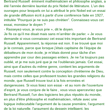
Bertrand Russell éminent mathématicien et philosophe anglais, a
été l'année dernière lauréat du prix Nobel de littérature. L'un des
ouvrages pour lesquels on lui a attribué le prix Nobel est un essai
de grande diffusion écrit à partir d'une conférence faite en 1927,
intitulée "Pourquoi je ne suis pas chrétien". Connaissez-vous cet
essai, monsieur le doyen ?
- Rasseyez-vous, je vous prie », dit le doyen.
Je fis ce qu'il me disait mais sans m'arrêter de parler. « Je vous
demande si vous connaissez cet essai très important de Bertrand
Russell. Apparemment, la réponse est non. Il se trouvé que moi
je le connais, parce que lorsque j'étais capitaine de l'équipe de
débatteurs de mon école, je m'étais donné pour tâche d'en
apprendre par cour des passages entiers. Je ne l'ai toujours pas
oublié, et je me suis juré que je ne l'oublierais jamais. Cet essai,
ainsi que d'autres du même genre, contient les arguments de
Russell, non seulement contre la conception chrétienne de Dieu,
mais contre celles que professent toutes les grandes religions du
monde, que Russell trouve tout à la fois erronées et
dangereuses. Si vous lisiez son essai - et au nom de l'ouverture
d'esprit, je vous conjure de le faire , vous vous apercevriez que
Bertrand Russell, l'un des logiciens les plus réputés du monde,
en plus d'être philosophe et mathématicien, réfute avec une
logique indiscutable l'argument de la cause première, l'argument
de la loi naturelle, l'argument du dessein intelligent, les