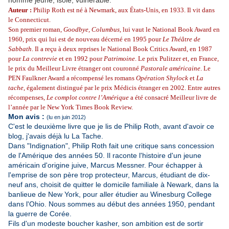
homme jeune, isolé, vulnérable.
Auteur :
Philip Roth est né à Newmark, aux États-Unis, en 1933. Il vit dans
le Connecticut.
Son premier roman,
Goodbye, Columbus
, lui vaut le National Book Award en
1960, prix qui lui est de nouveau décerné en 1995 pour
Le Théâtre de
Sabbath
. Il a reçu à deux reprises le National Book Critics Award, en 1987
pour
La contrevie
et en 1992 pour
Patrimoine
. Le prix Pulitzer et, en France,
le prix du Meilleur Livre étranger ont couronné
Pastorale américaine
. Le
PEN Faulkner Award a récompensé les romans
Opération Shylock
et
La
tache
, également distingué par le prix Médicis étranger en 2002. Entre autres
récompenses,
Le complot contre l’Amérique
a été consacré Meilleur livre de
l’année par le New York Times Book Review.
Mon avis :
(lu en juin 2012)
C'est le deuxième livre que je lis de Philip Roth, avant d'avoir ce
blog, j'avais déjà lu La Tache.
Dans "Indignation", Philip Roth fait une critique sans concession
de l'Amérique des années 50. Il raconte l'histoire d'un jeune
américain d'origine juive, Marcus Messner. Pour échapper à
l'emprise de son père trop protecteur, Marcus, étudiant de dix-
neuf ans, choisit de quitter le domicile familiale à Newark, dans la
banlieue de New York, pour aller étudier au Winesburg College
dans l'Ohio. Nous sommes au début des années 1950, pendant
la guerre de Corée.
Fils d'un modeste boucher kasher, son ambition est de sortir