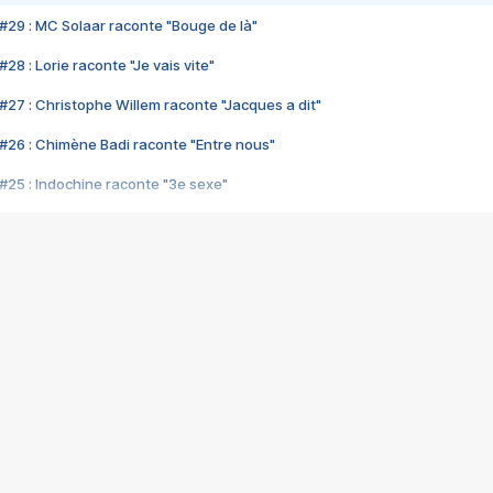
#29 : MC Solaar raconte "Bouge de là"
28 : Lorie raconte "Je vais vite"
#27 : Christophe Willem raconte "Jacques a dit"
#26 : Chimène Badi raconte "Entre nous"
#25 : Indochine raconte "3e sexe"
#24 : Zaho raconte "C'est chelou"
#23 : Patrick Bruel raconte "Au café des délices"
#22 : Kyo raconte "Le chemin"
#21 : Nolwenn Leroy raconte "Cassé"
#20 : Patrick Hernandez raconte "Born to be alive"
#19 : Lorie raconte "Près de moi"
#18 : Michael Jones raconte "A nos actes manqués" (avec Jean-Jacque