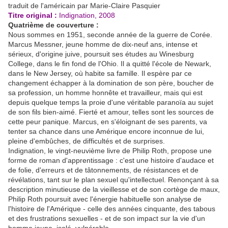
traduit
de l'américain par Marie-Claire Pasquier
Titre original :
Indignation, 2008
Quatrième de couverture :
Nous sommes en 1951, seconde année de la guerre de Corée.
Marcus Messner, jeune homme de dix-neuf ans, intense et
sérieux, d'origine juive, poursuit ses études au Winesburg
College, dans le fin fond de l'Ohio. Il a quitté l'école de Newark,
dans le New Jersey, où habite sa famille. Il espère par ce
changement échapper à la domination de son père, boucher de
sa profession, un homme honnête et travailleur, mais qui est
depuis quelque temps la proie d'une véritable paranoïa au sujet
de son fils bien-aimé. Fierté et amour, telles sont les sources de
cette peur panique. Marcus, en s'éloignant de ses parents, va
tenter sa chance dans une Amérique encore inconnue de lui,
pleine d'embûches, de difficultés et de surprises.
Indignation, le vingt-neuvième livre de Philip Roth, propose une
forme de roman d'apprentissage : c'est une histoire d'audace et
de folie, d'erreurs et de tâtonnements, de résistances et de
révélations, tant sur le plan sexuel qu'intellectuel. Renonçant à sa
description minutieuse de la vieillesse et de son cortège de maux,
Philip Roth poursuit avec l'énergie habituelle son analyse de
l'histoire de l'Amérique - celle des années cinquante, des tabous
et des frustrations sexuelles - et de son impact sur la vie d'un