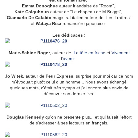
est un roman
avec
Emma Donoghue
auteur irlandaise de
"Room",
Kate Colquhoun
auteur de
"Le chapeau de M.Briggs",
Giancarlo De Cataldo
magistrat italien auteur de
"Les Traîtres"
et
Wataya Risa
romancière japonaise
Les dédicaces :
Marie-Sabine Roger
, auteur de
La tête en friche
et
Vivement
l’avenir
Jo Witek,
auteur de
Peur Express
, surprise pour moi car ce nom
m'évoquait plutôt celui d'un homme... Nous avons échangé
quelques mots, c'était très sympa et j'ai encore plus envie de
découvrir son dernier livre
Douglas Kennedy
qu'on ne présente plus... et qui faisait l'effort
de s'adresser à ses lecteurs en français.