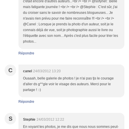
c'était encore d'autres auteurs...<br /> <br /> @sofynet : Belle
mais fatigante journée ! <br /> <br /> @Stephie : C'est sûr, j'ai
du croiser sans le savoir de nombreuses blogueuses... Je
n'avais rien prévu pour me faire reconnaître !!! <br /> <br />
@Canel : Lorsque je prends la photo d'un auteur, soit je le
connais déjà de vue, soit je photographie aussi le livre ou
l'étiquette avec son nom... Après c'est plus facile pour trier les
photos...
Répondre
C
canel
24/03/2012 13:20
Ouaaah, belle galerie de photos ! je n'ai pas tjs le courage
d'aller ds g**gle voir le visage des auteurs. Merci pour le
partage ! :-)
Répondre
S
Stephie
24/03/2012 12:22
En voyant tes photos, je me dis que nous nous sommes peut-