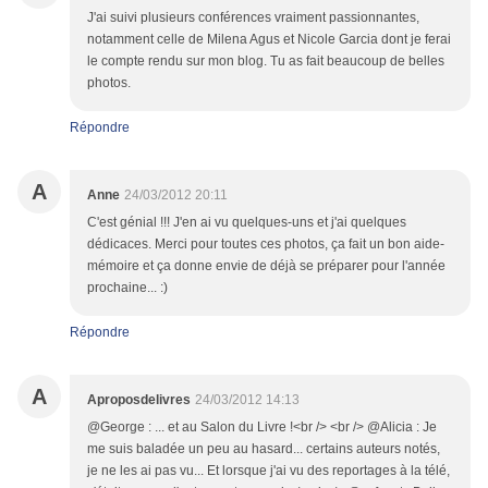
J'ai suivi plusieurs conférences vraiment passionnantes,
notamment celle de Milena Agus et Nicole Garcia dont je ferai
le compte rendu sur mon blog. Tu as fait beaucoup de belles
photos.
Répondre
A
Anne
24/03/2012 20:11
C'est génial !!! J'en ai vu quelques-uns et j'ai quelques
dédicaces. Merci pour toutes ces photos, ça fait un bon aide-
mémoire et ça donne envie de déjà se préparer pour l'année
prochaine... :)
Répondre
A
Aproposdelivres
24/03/2012 14:13
@George : ... et au Salon du Livre !<br /> <br /> @Alicia : Je
me suis baladée un peu au hasard... certains auteurs notés,
je ne les ai pas vu... Et lorsque j'ai vu des reportages à la télé,