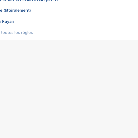
e (littéralement)
im Rayan
 toutes les règles
s les jeux vidéo
us choquant de Rockstar ? - Le scandale BULLY
e plus moche de Steam
du RÊVE tourne au CAUCHEMAR
pendant 8 heures
it… à tort
umiliés par un jeu vidéo
ire - Final Fantasy 8
ti un empire - Age of Empires