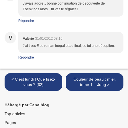
J'avais adoré... bonne continuation de découverte de
Foenkinos alors... tu vas te régaler !
Répondre
V
Valérie
31/01/2012 08:16
J'ai trouvÉ ce roman inégal et au final, ce fut une déception.
Répondre
< C'est lundi ! Que lisez-
Couleur de peau : miel,
vous ? [62]
tome 1 – Jung >
Hébergé par Canalblog
Top articles
Pages