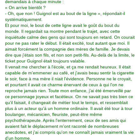
demandais à chaque minute :
« On arrive bientôt ?
- Oh, que non ! Guignol est au bout de la ligne
», répondait-il
systématiquement.
Et pour moi, le bout de cette ligne avait le goût du bout du
monde. Il regardait sa montre pendant le trajet, avec cette
inquiétude calme des gens qui sont toujours en retard. On courait
pour ne pas rater le début. Il était excité, tout autant que moi. Il
aimait forcément la compagnie des mères de famille. Je devais
dire que j'étais son fils, et non son petit-fils. Au-delà de la limite, le
ticket pour Guignol était toujours valable.
Il venait me chercher à l'école, et ça me rendait heureux. Il était
capable de m'emmener au café, et j'avais beau sentir la cigarette
le soir, face à ma mère il niait l'évidence. Personne ne le croyait,
et pourtant il avait ce charme énervant de ceux à qui l'on ne
reproche jamais rien. Toute mon enfance, j'ai été émerveillé par
ce personnage joyeux et facétieux. On ne savait pas très bien ce
qu'il faisait, il changeait de métier tout le temps, et ressemblait
plus à un acteur qu'à un homme ordinaire. Il avait été tour à tour
boulanger, mécanicien, fleuriste, peut-être même
psychothérapeute. Après l'enterrement, ceux de ses amis qui
avaient fait le déplacement m'ont raconté de nombreuses
anecdotes, et j'ai compris qu'on ne connaît jamais vraiment la vie
d'un homme.