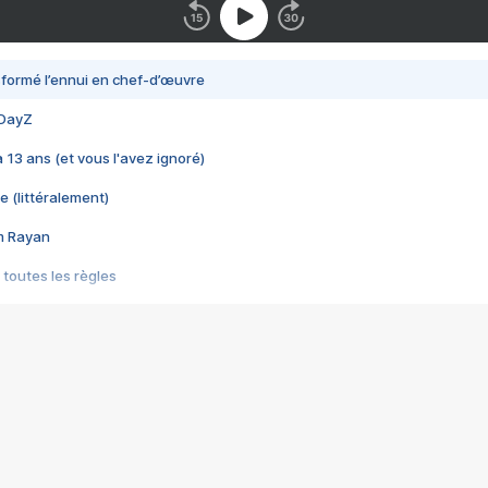
nsformé l’ennui en chef-d’œuvre
 DayZ
 a 13 ans (et vous l'avez ignoré)
e (littéralement)
im Rayan
 toutes les règles
s les jeux vidéo
us choquant de Rockstar ? - Le scandale BULLY
e plus moche de Steam
du RÊVE tourne au CAUCHEMAR
pendant 8 heures