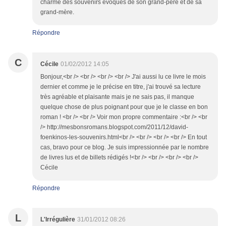
charme des souvenirs évoqués de son grand-père et de sa
grand-mère.
Répondre
C
Cécile
01/02/2012 14:05
Bonjour,<br /> <br /> <br /> <br /> J'ai aussi lu ce livre le mois
dernier et comme je le précise en titre, j'ai trouvé sa lecture
très agréable et plaisante mais je ne sais pas, il manque
quelque chose de plus poignant pour que je le classe en bon
roman ! <br /> <br /> Voir mon propre commentaire :<br /> <br
/> http://mesbonsromans.blogspot.com/2011/12/david-
foenkinos-les-souvenirs.html<br /> <br /> <br /> <br /> En tout
cas, bravo pour ce blog. Je suis impressionnée par le nombre
de livres lus et de billets rédigés !<br /> <br /> <br /> <br />
Cécile
Répondre
L
L'Irrégulière
31/01/2012 08:26