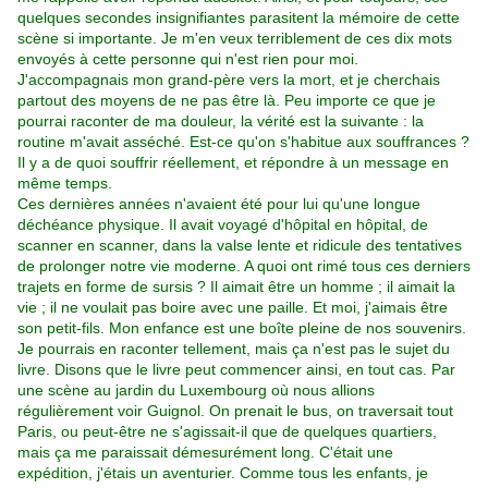
quelques secondes insignifiantes parasitent la mémoire de cette
scène si importante. Je m'en veux terriblement de ces dix mots
envoyés à cette personne qui n'est rien pour moi.
J'accompagnais mon grand-père vers la mort, et je cherchais
partout des moyens de ne pas être là. Peu importe ce que je
pourrai raconter de ma douleur, la vérité est la suivante : la
routine m'avait asséché. Est-ce qu'on s'habitue aux souffrances ?
Il y a de quoi souffrir réellement, et répondre à un message en
même temps.
Ces dernières années n'avaient été pour lui qu'une longue
déchéance physique. Il avait voyagé d'hôpital en hôpital, de
scanner en scanner, dans la valse lente et ridicule des tentatives
de prolonger notre vie moderne. A quoi ont rimé tous ces derniers
trajets en forme de sursis ? Il aimait être un homme ; il aimait la
vie ; il ne voulait pas boire avec une paille. Et moi, j'aimais être
son petit-fils. Mon enfance est une boîte pleine de nos souvenirs.
Je pourrais en raconter tellement, mais ça n'est pas le sujet du
livre. Disons que le livre peut commencer ainsi, en tout cas. Par
une scène au jardin du Luxembourg où nous allions
régulièrement voir Guignol. On prenait le bus, on traversait tout
Paris, ou peut-être ne s'agissait-il que de quelques quartiers,
mais ça me paraissait démesurément long. C'était une
expédition, j'étais un aventurier. Comme tous les enfants, je