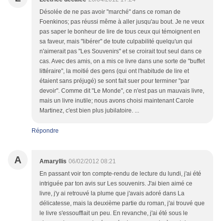
Désolée de ne pas avoir "marché" dans ce roman de
Foenkinos; pas réussi même à aller jusqu'au bout. Je ne veux
pas saper le bonheur de lire de tous ceux qui témoignent en
sa faveur, mais "libérer" de toute culpabilité quelqu'un qui
n'aimerait pas "Les Souvenirs" et se croirait tout seul dans ce
cas. Avec des amis, on a mis ce livre dans une sorte de "buffet
littéraire", la moitié des gens (qui ont l'habitude de lire et
étaient sans préjugé) se sont fait suer pour terminer "par
devoir". Comme dit "Le Monde", ce n'est pas un mauvais livre,
mais un livre inutile; nous avons choisi maintenant Carole
Martinez, c'est bien plus jubilatoire. ...
Répondre
A
Amaryllis
06/02/2012 08:21
En passant voir ton compte-rendu de lecture du lundi, j'ai été
intriguée par ton avis sur Les souvenirs. J'ai bien aimé ce
livre, j'y ai retrouvé la plume que j'avais adoré dans La
délicatesse, mais la deuxième partie du roman, j'ai trouvé que
le livre s'essoufflait un peu. En revanche, j'ai été sous le