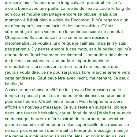
dernière fois. L'espoir que le long calvaire prendrait fin. Je l'ai
aidé à boire avec une paille. La moitié de l'eau a coulé le long de
son cou et mouillé davantage encore sa blouse, mais à ce
moment-là il était bien au-delà de l'inconfort. Il m'a regardé d'un
air désemparé, avec sa lucidité des jours valides. C'était
sûrement ça le plus violent, de le sentir conscient de son état.
Chaque souffle s'annonçait à lui comme une décision
insoutenable. Je voulais lui dire que je l'aimais, mais je n'y suis
pas parvenu. J'y pense encore à ces mots, et à la pudeur qui m'a
retenu dans l'inachèvement sentimental. Une pudeur ridicule en
de telles circonstances. Une pudeur impardonnable et
irrémédiable. J'ai si souvent été en retard sur les mots que
j'aurais voulu dire. Je ne pourrai jamais faire marche arrière vers
cette tendresse. Sauf peut-être avec l'écrit, maintenant. Je peux
lui dire, là.
Assis sur une chaise à côté de lui, j'avais l'impression que le
temps ne passait pas. Les minutes prétentieuses se prenaient
pour des heures. C'était lent à mourir. Mon téléphone a alors
affiché un nouveau message. Je suis resté en suspens, plongé
dans une fausse hésitation, car au fond de moi j'étais heureux de
ce message, heureux d'être extirpé de la torpeur, ne serait-ce
qu'une seconde, même pour la plus superficielle des raisons. Je
ne sais plus vraiment quelle était la teneur du message, mais je
me rappelle avoir répondu aussitôt. Ainsi, et pour toujours, ces