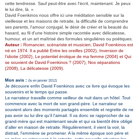
cette tendresse. Sauf peut-être avec l'écrit, maintenant. Je peux
le lui dire, là. »
David Foenkinos nous offre ici une méditation sensible sur la
vieillesse et les maisons de retraite, la difficulté de comprendre
ses parents, l'amour conjugal, le désir de créer et la beauté du
hasard, au fil d'une histoire simple racontée avec délicatesse,
humour, et un art maîtrisé des formules singulières ou poétiques.
Auteur :
Romancier, scénariste et musicien, David Foenkinos est
né en 1974. Il a publié Entre les oreilles (2002), Inversion de
l’idiotie (2002), Le potentiel érotique de ma femme (2004) et Qui
se souvient de David Foenkinos ? (2007), Nos séparations
(2008), La délicatesse (2009).
Mon avis :
(lu en janvier 2012)
Je découvre enfin David Foenkinos avec ce livre qui évoque les
souvenirs et le temps qui passe.
Le narrateur travaille comme veilleur de nuit dans un hôtel. Tout
commence avec la mort de son grand-père. Le narrateur se
souvient alors des moments partagés ensemble et regrette de ne
pas avoir su lui dire qu'il l'aimait. Il va donc se rapprocher de sa
grand-mère qui est maintenant seule et qui va bientôt être obligé
d'aller en maison de retraite. Régulièrement, il vient la voir, la
distrait, l'emmène se promener. A la même époque son père et