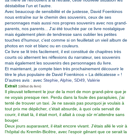
sa mère se retrouvent à la retraite, cette nouvelle situation les
déstabilise l'un et l'autre.
Avec beaucoup de sensibilité et de justesse, David Foenkinos
nous entraîne sur le chemin des souvenirs, ceux de ses
personnages mais aussi nos propres souvenirs avec nos grand-
parents, nos parents... J'ai été touchée par ce livre nostalgique
mais également plein de tendresse sans oublier les petites
touches d'humour, c'est comme si on feuilletait un vieil album de
photos en noir et blanc ou en couleurs.
Ce livre se lit très facilement, il est constitué de chapitres très
courts où alternent les réflexions du narrateur, ses souvenirs
mais également les souvenirs des personnages du livre.
Et maintenant, je compte bien très prochainement découvrir le
titre le plus populaire de David Foenkinos « La délicatesse » !
D'autres avis : avec
Stephie
,
Alphie
,
SD49
,
Valérie
Extrait :
(début du livre)
Il pleuvait tellement le jour de la mort de mon grand-père que je
ne voyais presque rien. Perdu dans la foule des parapluies, j'ai
tenté de trouver un taxi. Je ne savais pas pourquoi je voulais à
tout prix me dépêcher, c'était absurde, à quoi cela servait de
courir, il était là, il était mort, il allait à coup sûr m'attendre sans
bouger.
Deux jours auparavant, il était encore vivant. J'étais allé le voir à
l'hôpital du Kremlin-Bicêtre, avec l'espoir gênant que ce serait la