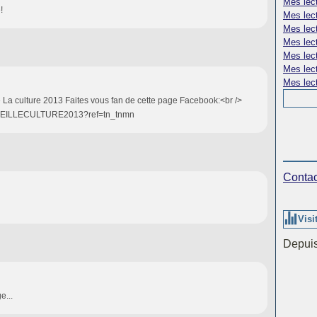
Mes lect
!
Mes lect
Mes lec
Mes lect
Mes lec
Mes lect
Mes lect
e La culture 2013 Faites vous fan de cette page Facebook:<br />
ARSEILLECULTURE2013?ref=tn_tnmn
Contac
Visi
Depuis
e...