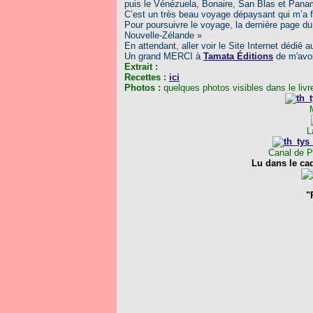
puis le Vénézuela, Bonaire, San Blas et Pan
C’est un très beau voyage dépaysant qui m’a fa
Pour poursuivre le voyage, la dernière page d
Nouvelle-Zélande »
En attendant, aller voir le Site Internet dédié 
Un grand MERCI à
Tamata Éditions
de m'avoi
Extrait :
Recettes :
ici
Photos :
quelques photos visibles dans le livr
L
Canal de 
Lu dans le ca
"