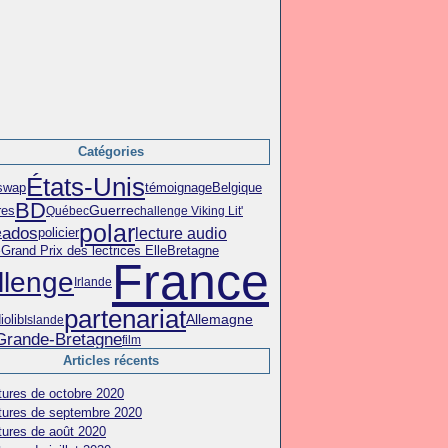
Catégories
États-Unis
témoignage
swap
Belgique
BD
res
Guerre
Québec
challenge Viking Lit'
polar
ados
lecture audio
policier
e
e
Grand Prix des lectrices Elle
Bretagne
France
llenge
Irlande
partenariat
iolib
Allemagne
Islande
Grande-Bretagne
film
Articles récents
tures de octobre 2020
tures de septembre 2020
tures de août 2020