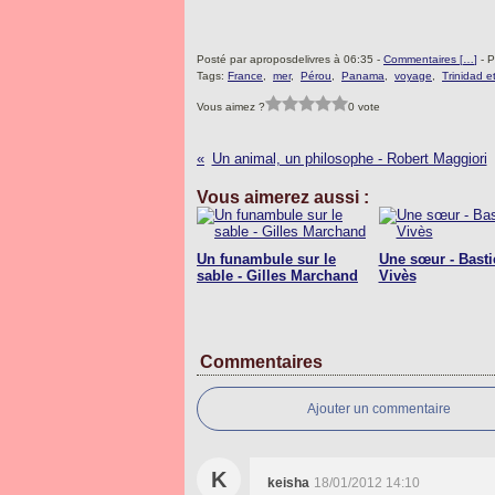
Posté par aproposdelivres à 06:35 -
Commentaires [
…
]
- P
Tags:
France
,
mer
,
Pérou
,
Panama
,
voyage
,
Trinidad 
Vous aimez ?
0 vote
Un animal, un philosophe - Robert Maggiori
Vous aimerez aussi :
Un funambule sur le
Une sœur - Basti
sable - Gilles Marchand
Vivès
Commentaires
Ajouter un commentaire
K
keisha
18/01/2012 14:10