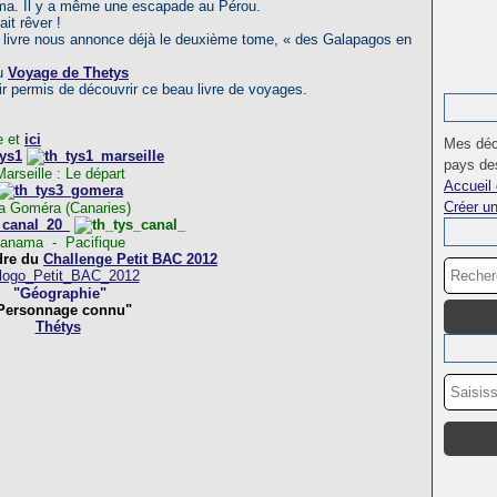
ama. Il y a même une escapade au Pérou.
it rêver !
u livre nous annonce déjà le deuxième tome, « des Galapagos en
au
Voyage de Thetys
r permis de découvrir ce beau livre de voyages.
e et
ici
Mes déc
pays des
Marseille : Le départ
Accueil 
Créer u
a Goméra (Canaries)
Panama - Pacifique
dre du
Challenge Petit BAC 2012
"Géographie"
Personnage connu"
Thétys