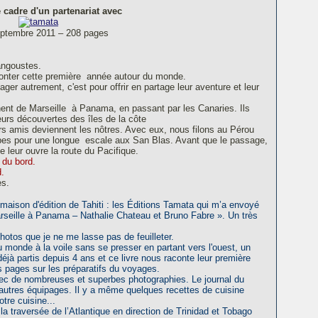
 cadre d'un partenariat avec
eptembre 2011 – 208 pages
angoustes.
conter cette première année autour du monde.
r autrement, c'est pour offrir en partage leur aventure et leur
.
ent de Marseille à Panama, en passant par les Canaries. Ils
leurs découvertes des îles de la côte
rs amis deviennent les nôtres. Avec eux, nous filons au Pérou
bes pour une longue escale aux San Blas. Avant que le passage,
eur ouvre la route du Pacifique.
 du bord.
.
es.
 maison d'édition de Tahiti : les Éditions Tamata qui m’a envoyé
rseille à Panama – Nathalie Chateau et Bruno Fabre ». Un très
otos que je ne me lasse pas de feuilleter.
u monde à la voile sans se presser en partant vers l'ouest, un
déjà partis depuis 4 ans et ce livre nous raconte leur première
pages sur les préparatifs du voyages.
vec de nombreuses et superbes photographies. Le journal du
d'autres équipages. Il y a même quelques recettes de cuisine
otre cuisine...
la traversée de l’Atlantique en direction de Trinidad et Tobago