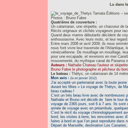
Lu dans le
Tamata Éditions – s
Photos : Bruno Fabre
Quatrième de couverture :
Un catamaran, une skipette, un chasseur de l
Récits originaux et clichés voyageurs pour ra
Quand deux marins débutants décident de voyage
enthousiasme. Avec leurs mots, et leur regard
Entre mars 2008 et avril 2009, ils nous emmèn
nous font vivre leur traversée de l'Atlantique, 
vénézuélienne. De mouillage en mouillage, leu
pour une escapade, et revenons en mer Caraï
mouvementé, du mythique canal de Panama ne l
Auteurs :
Nathalie Chateau l'auteur et skipette
Bruno Fabre le photographe et pêcheur du bord
Le bateau :
Thétys, un catamaran de 14 mètr
Mon avis :
(lu en janvier 2012)
J'ai accepté un partenariat avec la toute jeune
durant les fêtes « Le voyage de Thétys, de Ma
beau cadeau !
C’est un très beau livre avec de nombreuses ph
Nathalie et Bruno ont décidé de faire le tour d
voyage de 2365 jours, soit 6 à 7 ans. Ils sont 
année de voyage avec en préambule, quelques 
C’est le récit du voyage chronologiquement a
bord, les visites à terre, les rencontres avec 
faites à bord et que l’on peut reproduire dans n
Départ de Marseille, destination Les Canaries, 