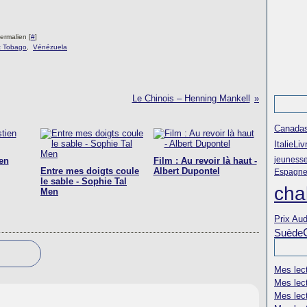
ermalien [
#
]
et Tobago
,
Vénézuela
Le Chinois – Henning Mankell
Canada
Italie
Liv
jeuness
en
Film : Au revoir là haut -
Entre mes doigts coule
Albert Dupontel
Espagn
le sable - Sophie Tal
cha
Men
Prix Aud
Suède
Mes lec
Mes lec
Mes lec