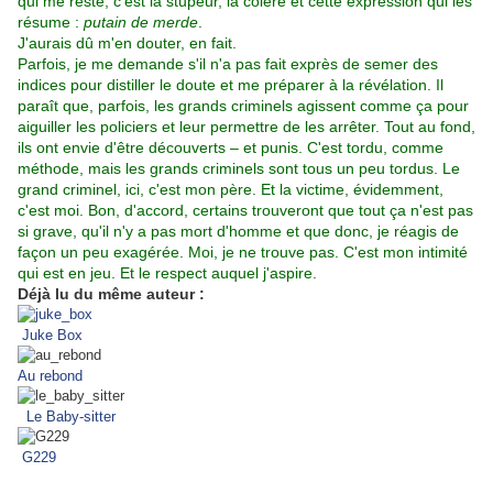
qui me reste, c'est la stupeur, la colère et cette expression qui les
résume :
putain de merde
.
J'aurais dû m'en douter, en fait.
Parfois, je me demande s'il n'a pas fait exprès de semer des
indices pour distiller le doute et me préparer à la révélation. Il
paraît que, parfois, les grands criminels agissent comme ça pour
aiguiller les policiers et leur permettre de les arrêter. Tout au fond,
ils ont envie d'être découverts – et punis. C'est tordu, comme
méthode, mais les grands criminels sont tous un peu tordus. Le
grand criminel, ici, c'est mon père. Et la victime, évidemment,
c'est moi. Bon, d'accord, certains trouveront que tout ça n'est pas
si grave, qu'il n'y a pas mort d'homme et que donc, je réagis de
façon un peu exagérée. Moi, je ne trouve pas. C'est mon intimité
qui est en jeu. Et le respect auquel j'aspire.
Déjà lu du même auteur :
Juke Box
Au rebond
Le Baby-sitter
G229