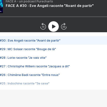
FACE A - un podcast Purecharts
FACE A #30 : Eve Angeli raconte "Avant de partir"
#30 : Eve Angeli raconte "Avant de partir"
#29 : MC Solaar raconte "Bouge de là"
28 : Lorie raconte "Je vais vite"
#27 : Christophe Willem raconte "Jacques a dit"
#26 : Chimène Badi raconte "Entre nous"
#25 : Indochine raconte "3e sexe"
#24 : Zaho raconte "C'est chelou"
#23 : Patrick Bruel raconte "Au café des délices"