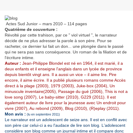
Actes Sud Junior – mars 2010 – 114 pages
Quatrième de couverture :
Révolté par cette trahison, par ce " viol virtuel ", le narrateur
décide de ne plus adresser la parole à son père. Pour se
racheter, ce dernier lui fait un don... une plongée dans le passé
qui ne sera pas sans conséquence. Un roman de la filiation et de
l'écriture intime.
Auteur :
Jean-Philippe Blondel est né en 1964, il est marié, il a
deux enfants et il enseigne l'anglais dans un lycée de province
depuis bientôt vingt ans. Il a aussi un vice – il aime lire. Pire
encore, il aime écrire. Il a publié plusieurs romans comme Accès
direct à la plage (2003), 1979 (2003), Juke-box (2004), Un
minuscule inventaire(2005), Passage du gué (2006), This is not a
love song (2007), Le baby-sitter (2010), G229 (2011). Il est
également auteur de livre pour la jeunesse avec Un endroit pour
vivre (2007), Au rebond (2009), Blog (2010), (R)eplay (2011).
Mon avis :
(lu en septembre 2011)
Le narrateur est un adolescent de seize ans. Il est en conflit avec
son père car celui-ci a eu l'audace de lire son blog. L'adolescent
considère son blog comme un journal intime et il compare donc