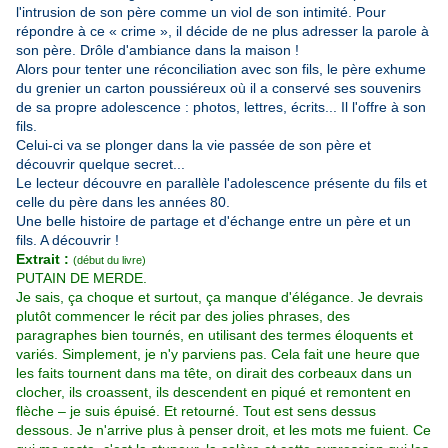
l'intrusion de son père comme un viol de son intimité.
Pour
répondre à ce « crime », il décide de ne plus adresser la parole à
son père. Drôle d'ambiance dans la maison !
Alors pour tenter une réconciliation avec son fils, le père exhume
du grenier un carton poussiéreux où il a conservé ses souvenirs
de sa propre adolescence : photos, lettres, écrits... Il l'offre à son
fils.
Celui-ci va se plonger dans la vie passée de son père et
découvrir quelque secret...
Le lecteur découvre en parallèle l'adolescence présente du fils et
celle du père dans les années 80.
Une belle histoire de partage et d'échange entre un père et un
fils. A découvrir !
Extrait :
(début du livre)
PUTAIN DE MERDE.
Je sais, ça choque et surtout, ça manque d'élégance. Je devrais
plutôt commencer le récit par des jolies phrases, des
paragraphes bien tournés, en utilisant des termes éloquents et
variés. Simplement, je n'y parviens pas. Cela fait une heure que
les faits tournent dans ma tête, on dirait des corbeaux dans un
clocher, ils croassent, ils descendent en piqué et remontent en
flèche – je suis épuisé. Et retourné. Tout est sens dessus
dessous. Je n'arrive plus à penser droit, et les mots me fuient. Ce