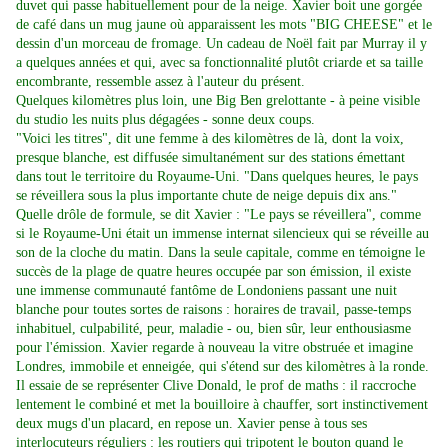
duvet qui passe habituellement pour de la neige. Xavier boit une gorgée
de café dans un mug jaune où apparaissent les mots "BIG CHEESE" et le
dessin d'un morceau de fromage. Un cadeau de Noël fait par Murray il y
a quelques années et qui, avec sa fonctionnalité plutôt criarde et sa taille
encombrante, ressemble assez à l'auteur du présent.
Quelques kilomètres plus loin, une Big Ben grelottante - à peine visible
du studio les nuits plus dégagées - sonne deux coups.
"Voici les titres", dit une femme à des kilomètres de là, dont la voix,
presque blanche, est diffusée simultanément sur des stations émettant
dans tout le territoire du Royaume-Uni. "Dans quelques heures, le pays
se réveillera sous la plus importante chute de neige depuis dix ans."
Quelle drôle de formule, se dit Xavier : "Le pays se réveillera", comme
si le Royaume-Uni était un immense internat silencieux qui se réveille au
son de la cloche du matin. Dans la seule capitale, comme en témoigne le
succès de la plage de quatre heures occupée par son émission, il existe
une immense communauté fantôme de Londoniens passant une nuit
blanche pour toutes sortes de raisons : horaires de travail, passe-temps
inhabituel, culpabilité, peur, maladie - ou, bien sûr, leur enthousiasme
pour l'émission. Xavier regarde à nouveau la vitre obstruée et imagine
Londres, immobile et enneigée, qui s'étend sur des kilomètres à la ronde.
Il essaie de se représenter Clive Donald, le prof de maths : il raccroche
lentement le combiné et met la bouilloire à chauffer, sort instinctivement
deux mugs d'un placard, en repose un. Xavier pense à tous ses
interlocuteurs réguliers : les routiers qui tripotent le bouton quand le