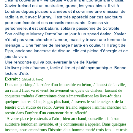
c’est la couverture « vendeuse » qui m’a encouragé à le choisir.
Xavier Ireland est un australien, grand, les yeux bleus. Il vit à
Londres depuis plusieurs années et il co-anime une émission de
radio la nuit avec Murray. Il est très apprécié par ces auditeurs
pour son écoute et ses conseils rassurants. Dans sa vie
personnelle, il est célibataire, solitaire passionné de Scrabble.
Son collègue Murray l’entraîne un jour à un speed dating. Xavier
n’était pas venu chercher l’amour, mais il y trouve une femme de
ménage… Une femme de ménage haute en couleur ! Il s’agit de
Pipa, ancienne lanceuse de disque, elle est pleine d’énergie et de
joie de vivre.
Une rencontre qui va bouleverser la vie de Xavier.
Un livre plein d’humour, facile à lire et plutôt sympathique. Bonne
lecture d’été.
Extrait :
(début du livre)
Dans un parking à l'arrière d'un immeuble en béton, à l'ouest de la ville,
un renard fluet va et vient furtivement en quête de chaleur, laissant de
coquettes traînées d'empreintes dont s'émerveilleront les lève-tôt dans
quelques heures. Cinq étages plus haut, à travers le voile neigeux de la
fenêtre d'un studio de radio, Xavier Ireland regarde l'animal chercher un
recoin dans l'ombre d'un conteneur de tri sélectif.
"A votre place je resterais à l'abri, bien au chaud, conseille-t-il à son
auditoire londonien invisible, et je continuerais à appeler. Dans quelques
instants, nous entendrons l'histoire d'un homme marié trois fois... et trois