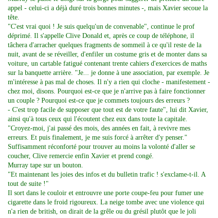
appel - celui-ci a déjà duré trois bonnes minutes -, mais Xavier secoue la
tête.
"C'est vrai quoi ! Je suis quelqu'un de convenable", continue le prof
déprimé. Il s'appelle Clive Donald et, après ce coup de téléphone, il
tâchera d'arracher quelques fragments de sommeil à ce qu'il reste de la
nuit, avant de se réveiller, d'enfiler un costume gris et de monter dans sa
voiture, un cartable fatigué contenant trente cahiers d'exercices de maths
sur la banquette arrière. "Je... je donne à une association, par exemple. Je
m'intéresse à pas mal de choses. Il n'y a rien qui cloche - manifestement -
chez moi, disons. Pourquoi est-ce que je n'arrive pas à faire fonctionner
un couple ? Pourquoi est-ce que je commets toujours des erreurs ?
- C'est trop facile de supposer que tout est de votre faute", lui dit Xavier,
ainsi qu'à tous ceux qui l'écoutent chez eux dans toute la capitale.
"Croyez-moi, j'ai passé des mois, des années en fait, à revivre mes
erreurs. Et puis finalement, je me suis forcé à arrêter d'y penser."
Suffisamment réconforté pour trouver au moins la volonté d'aller se
coucher, Clive remercie enfin Xavier et prend congé.
Murray tape sur un bouton.
"Et maintenant les joies des infos et du bulletin trafic ! s'exclame-t-il. A
tout de suite !"
Il sort dans le couloir et entrouvre une porte coupe-feu pour fumer une
cigarette dans le froid rigoureux. La neige tombe avec une violence qui
n'a rien de british, on dirait de la grêle ou du grésil plutôt que le joli