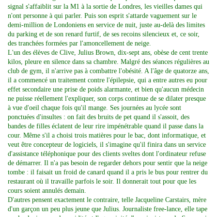
signal s'affaiblit sur la M1 à la sortie de Londres, les vieilles dames qui
n'ont personne à qui parler. Puis son esprit s'attarde vaguement sur le
demi-million de Londoniens en service de nuit, juste au-delà des limites
du parking et de son renard furtif, de ses recoins silencieux et, ce soir,
des tranchées formées par l'amoncellement de neige.
L'un des élèves de Clive, Julius Brown, dix-sept ans, obèse de cent trente
kilos, pleure en silence dans sa chambre. Malgré des séances régulières au
club de gym, il n'arrive pas à combattre l'obésité. A l'âge de quatorze ans,
il a commencé un traitement contre l'épilepsie, qui a entre autres eu pour
effet secondaire une prise de poids alarmante, et bien qu'aucun médecin
ne puisse réellement l'expliquer, son corps continue de se dilater presque
à vue d'oeil chaque fois qu'il mange. Ses journées au lycée sont
ponctuées d'insultes : on fait des bruits de pet quand il s'assoit, des
bandes de filles éclatent de leur rire impénétrable quand il passe dans la
cour. Même s'il a choisi trois matières pour le bac, dont informatique, et
veut être concepteur de logiciels, il s'imagine qu'il finira dans un service
d'assistance téléphonique pour des clients sveltes dont l'ordinateur refuse
de démarrer. Il n'a pas besoin de regarder dehors pour sentir que la neige
tombe : il faisait un froid de canard quand il a pris le bus pour rentrer du
restaurant où il travaille parfois le soir. Il donnerait tout pour que les
cours soient annulés demain.
D'autres pensent exactement le contraire, telle Jacqueline Carstairs, mère
d'un garçon un peu plus jeune que Julius. Journaliste free-lance, elle tape