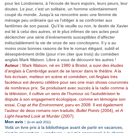
pour les Londoniens, à l’écoute de leurs espoirs, leurs peurs, leur
doutes. Le jour, c’est un solitaire, un homme volontairement
coupé du monde. Jusqu’à sa rencontre avec une femme de
ménage peu ordinaire qui va l’obliger à se confronter aux
fantômes de son passé. Qu’il le veuille ou non, le destin de Xavier
est lié à celui des autres, et le plus infimes de ses actes peut
déclencher une série d’événements susceptibles d’affecter
inéluctablement la vie de onze de ses concitoyens. Il y a au
moins onze bonnes raisons de lire le roman élégant, subtil et
désespérément drôle (pour n’en citer que trois) du comédien
anglais Mark Watson. Libre à vous de découvrir les autres !
Auteur :
Mark Watson, né en 1980 à Bristol, a suivi des études
d'anglais à Cambridge avant de se lancer dans le théâtre. A la
fois écrivain, metteur en scène et comédien, cet Anglais très
facétieux est devenu célèbre pour ses one man shows couronnés
de nombreux prix. Se produisant avec succès à la radio comme à
la télévision, il cultive un sens de l'humour où l'autodérision le
dispute à son engagement écologique, comme en témoigne son
essai,
Crap at the Environment
, paru en 2008. Il est également
l'auteur de deux romans non traduits,
Bullet Points
(2004), et
A
Light-hearted Look at Murder
(2007).
Mon avis :
(lu en août 2011)
Voilà un livre pris à la bibliothèque avant de partir en vacances,