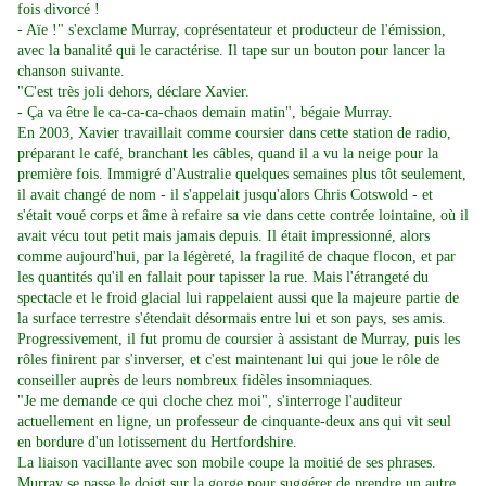
fois divorcé !
- Aïe !" s'exclame Murray, coprésentateur et producteur de l'émission,
avec la banalité qui le caractérise. Il tape sur un bouton pour lancer la
chanson suivante.
"C'est très joli dehors, déclare Xavier.
- Ça va être le ca-ca-ca-chaos demain matin", bégaie Murray.
En 2003, Xavier travaillait comme coursier dans cette station de radio,
préparant le café, branchant les câbles, quand il a vu la neige pour la
première fois. Immigré d'Australie quelques semaines plus tôt seulement,
il avait changé de nom - il s'appelait jusqu'alors Chris Cotswold - et
s'était voué corps et âme à refaire sa vie dans cette contrée lointaine, où il
avait vécu tout petit mais jamais depuis. Il était impressionné, alors
comme aujourd'hui, par la légèreté, la fragilité de chaque flocon, et par
les quantités qu'il en fallait pour tapisser la rue. Mais l'étrangeté du
spectacle et le froid glacial lui rappelaient aussi que la majeure partie de
la surface terrestre s'étendait désormais entre lui et son pays, ses amis.
Progressivement, il fut promu de coursier à assistant de Murray, puis les
rôles finirent par s'inverser, et c'est maintenant lui qui joue le rôle de
conseiller auprès de leurs nombreux fidèles insomniaques.
"Je me demande ce qui cloche chez moi", s'interroge l'auditeur
actuellement en ligne, un professeur de cinquante-deux ans qui vit seul
en bordure d'un lotissement du Hertfordshire.
La liaison vacillante avec son mobile coupe la moitié de ses phrases.
Murray se passe le doigt sur la gorge pour suggérer de prendre un autre