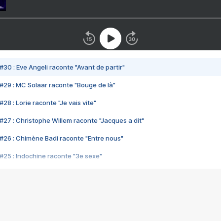
#30 : Eve Angeli raconte "Avant de partir"
#29 : MC Solaar raconte "Bouge de là"
28 : Lorie raconte "Je vais vite"
#27 : Christophe Willem raconte "Jacques a dit"
#26 : Chimène Badi raconte "Entre nous"
#25 : Indochine raconte "3e sexe"
#24 : Zaho raconte "C'est chelou"
#23 : Patrick Bruel raconte "Au café des délices"
#22 : Kyo raconte "Le chemin"