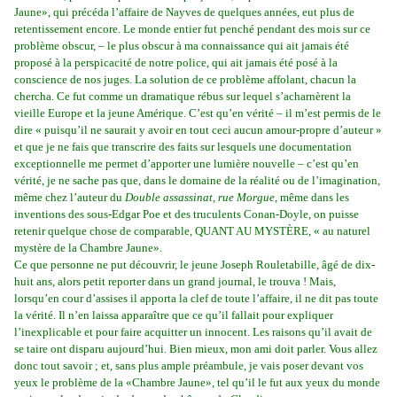
Jaune», qui précéda l’affaire de Nayves de quelques années, eut plus de
retentissement encore. Le monde entier fut penché pendant des mois sur ce
problème obscur, – le plus obscur à ma connaissance qui ait jamais été
proposé à la perspicacité de notre police, qui ait jamais été posé à la
conscience de nos juges. La solution de ce problème affolant, chacun la
chercha. Ce fut comme un dramatique rébus sur lequel s’acharnèrent la
vieille Europe et la jeune Amérique. C’est qu’en vérité – il m’est permis de le
dire « puisqu’il ne saurait y avoir en tout ceci aucun amour-propre d’auteur »
et que je ne fais que transcrire des faits sur lesquels une documentation
exceptionnelle me permet d’apporter une lumière nouvelle – c’est qu’en
vérité, je ne sache pas que, dans le domaine de la réalité ou de l’imagination,
même chez l’auteur du
Double assassinat, rue Morgue
, même dans les
inventions des sous-Edgar Poe et des truculents Conan-Doyle, on puisse
retenir quelque chose de comparable, QUANT AU MYSTÈRE, « au naturel
mystère de la Chambre Jaune».
Ce que personne ne put découvrir, le jeune Joseph Rouletabille, âgé de dix-
huit ans, alors petit reporter dans un grand journal, le trouva ! Mais,
lorsqu’en cour d’assises il apporta la clef de toute l’affaire, il ne dit pas toute
la vérité. Il n’en laissa apparaître que ce qu’il fallait pour expliquer
l’inexplicable et pour faire acquitter un innocent. Les raisons qu’il avait de
se taire ont disparu aujourd’hui. Bien mieux, mon ami doit parler. Vous allez
donc tout savoir ; et, sans plus ample préambule, je vais poser devant vos
yeux le problème de la «Chambre Jaune», tel qu’il le fut aux yeux du monde