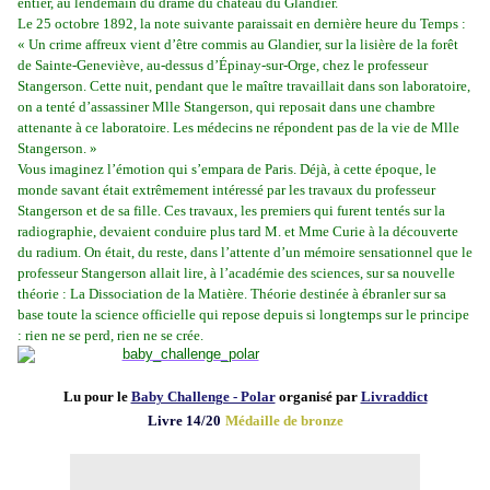
entier, au lendemain du drame du château du Glandier.
Le 25 octobre 1892, la note suivante paraissait en dernière heure du Temps :
« Un crime affreux vient d’être commis au Glandier, sur la lisière de la forêt
de Sainte-Geneviève, au-dessus d’Épinay-sur-Orge, chez le professeur
Stangerson. Cette nuit, pendant que le maître travaillait dans son laboratoire,
on a tenté d’assassiner Mlle Stangerson, qui reposait dans une chambre
attenante à ce laboratoire. Les médecins ne répondent pas de la vie de Mlle
Stangerson. »
Vous imaginez l’émotion qui s’empara de Paris. Déjà, à cette époque, le
monde savant était extrêmement intéressé par les travaux du professeur
Stangerson et de sa fille. Ces travaux, les premiers qui furent tentés sur la
radiographie, devaient conduire plus tard M. et Mme Curie à la découverte
du radium. On était, du reste, dans l’attente d’un mémoire sensationnel que le
professeur Stangerson allait lire, à l’académie des sciences, sur sa nouvelle
théorie : La Dissociation de la Matière. Théorie destinée à ébranler sur sa
base toute la science officielle qui repose depuis si longtemps sur le principe
: rien ne se perd, rien ne se crée.
Lu pour le
Baby Challenge - Polar
organisé par
Livraddict
Livre 14/20
Médaille de bronze