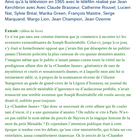
Ainsi qu'à la télévision en 1965 avec le téléfilm réalisé par Jean
Kerchbron avec Avec Claude Brasseur, Catherine Rouvel, Lucien
Nat, Sylvie Bréal, Marika Green, François Maistre, Serge
Marquand, Margo Lion, Jean Champion, Jean Ozenne
Extrait :
(début du livre)
Ce n’est pas sans une certaine émotion que je commence à raconter ici les
aventures extraordinaires de Joseph Rouletabille. Celui-ci, jusqu’à ce jour,
s’y était si formellement opposé que j’avais fini par désespérer de ne publier
jamais l’histoire policière la plus curieuse de ces quinze dernières années.
J’imagine même que le public n’aurait jamais connu toute la vérité sur la
prodigieuse affaire dite de la «Chambre Jaune», génératrice de tant de
mystérieux et cruels et sensationnels drames, et à laquelle mon ami fut si
intimement mêlé, si, à propos de la nomination récente de l’illustre
Stangerson au grade de grand-croix de la Légion d’honneur, un journal du
soir, dans un article misérable d’ignorance ou d’audacieuse perfidie, n’avait
ressuscité une terrible aventure que Joseph Rouletabille eût voulu savoir, me
disait-il, oubliée pour toujours.
La «Chambre Jaune» ! Qui donc se souvenait de cette affaire qui fit couler
tant d’encre, il y a une quinzaine d’années ? On oublie si vite à Paris. N’a-t-
on pas oublié le nom même du procès de Nayves et la tragique histoire de la
mort du petit Menaldo ? Et cependant l’attention publique était à cette
époque si tendue vers les débats, qu’une crise ministérielle, qui éclata sur ces
entrefaites, passa complètement inaperçue. Or, le procès de la «Chambre