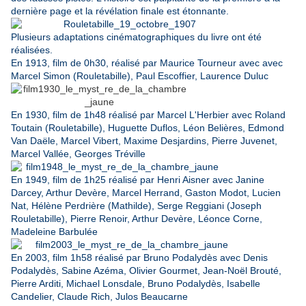
dernière page et la révélation finale est étonnante.
Plusieurs adaptations cinématographiques du livre ont été
réalisées.
En 1913, film de 0h30, réalisé par Maurice Tourneur avec avec
Marcel Simon (Rouletabille), Paul Escoffier, Laurence Duluc
En 1930, film de 1h48 réalisé par Marcel L'Herbier avec Roland
Toutain (Rouletabille), Huguette Duflos, Léon Belières, Edmond
Van Daële, Marcel Vibert, Maxime Desjardins, Pierre Juvenet,
Marcel Vallée, Georges Tréville
En 1949, film de 1h25 réalisé par Henri Aisner avec Janine
Darcey, Arthur Devère, Marcel Herrand, Gaston Modot, Lucien
Nat, Hélène Perdrière (Mathilde), Serge Reggiani (Joseph
Rouletabille), Pierre Renoir, Arthur Devère, Léonce Corne,
Madeleine Barbulée
En 2003, film 1h58 réalisé par Bruno Podalydès avec Denis
Podalydès, Sabine Azéma, Olivier Gourmet, Jean-Noël Brouté,
Pierre Arditi, Michael Lonsdale, Bruno Podalydès, Isabelle
Candelier, Claude Rich, Julos Beaucarne