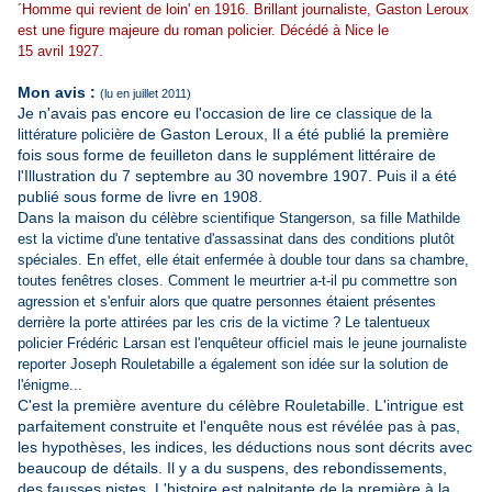
´Homme qui revient de loin' en 1916. Brillant journaliste, Gaston Leroux
est une figure majeure du roman policier. Décédé à Nice le
15 avril 1927.
Mon avis :
(lu en juillet 2011)
Je n'avais pas encore eu l'occasion de lire ce
classique de la
de Gaston Leroux, Il a été publié la première
littérature policière
fois sous forme de feuilleton dans le supplément littéraire de
l'Illustration du 7 septembre au 30 novembre 1907. Puis il a été
publié sous forme de livre en 1908.
Dans la maison du
célèbre scientifique Stangerson, sa fille Mathilde
est la victime d'une tentative d'assassinat dans des conditions plutôt
spéciales. En effet, elle était enfermée à double tour dans sa chambre,
toutes fenêtres closes. Comment le meurtrier a-t-il pu commettre son
agression et s'enfuir alors que quatre personnes étaient présentes
derrière la porte attirées par les cris de la victime ? Le talentueux
policier Frédéric Larsan est l'enquêteur officiel mais le jeune journaliste
reporter Joseph Rouletabille a également son idée sur la solution de
l'énigme...
C'est la première aventure du célèbre Rouletabille. L'intrigue est
parfaitement construite et l'enquête nous est révélée pas à pas,
les hypothèses, les indices, les déductions nous sont décrits avec
beaucoup de détails. Il y a du suspens, des rebondissements,
des fausses pistes. L'histoire est palpitante de la première à la