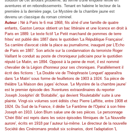
solution de cet affolant problème, au terme d'une enquête fertile en
aventures et en rebondissements. Tenant en haleine le lecteur de la
première à la dernière page, Le Mystère de la chambre jaune est
devenu un classique du roman criminel.
Auteur :
Né à Paris le 6 mai 1868, fils aîné d´une famille de quatre
enfants, Gaston Leroux obtient un bac littéraire et une licence en droit à
Paris en 1889. Le texte fictif 'Le Petit marchand de pommes de terre
frites' est publié dès 1887 dans le quotidien 'La République Française'.
Sa carrière d'avocat cède la place au journalisme, inauguré par L'Echo
de Paris en 1887. Son article sur la condamnation du terroriste Roger
Vaillant le conduit au poste de chroniqueur judiciaire pour le quotidien
réputé Le Matin, en 1894. Opposé à la peine de mort, il est nommé
chevalier de la Légion d'honneur pour ses chroniques. Parallèlement il
écrit des fictions : 'La Double vie de Théophraste Longuet' apparaîtra
dans 'Le Matin' sous forme de feuilletons de 1903 à 1924. Sa pièce de
théâtre 'La Maison des juges' échoue. 'Le Mystère de la chambre jaune'
est le premier épisode des 'Aventures extraordinaires du reporter
Joseph Joséphin' dit 'Boitabille', qui devient 'Rouletabille' suite à une
plainte. Vingt-six volumes sont édités chez Pierre Laffitte, entre 1908 et
1924. Du Sud de la France, il dédie 'Le Fantôme de l'Opéra' à son frère
Joseph en 1910. Léon Blum salue une de ses pièces. Le personnage
'Chéri Bibi' est repris dans les seize épisodes filmiques de 'La Nouvelle
aurore', écrits en 1918 par l´auteur lui-même. Le directeur de la nouvelle
Société des Cinéromans produit six scénarios, dont l'adaptation 'L