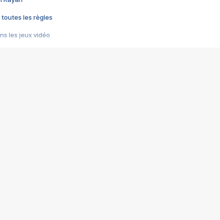
 toutes les règles
s les jeux vidéo
us choquant de Rockstar ? - Le scandale BULLY
e plus moche de Steam
du RÊVE tourne au CAUCHEMAR
pendant 8 heures
it… à tort
umiliés par un jeu vidéo
ire - Final Fantasy 8
ti un empire - Age of Empires
story DOFUS
tard, il crée l'un des pires jeux de tous les temps, MindsEye.