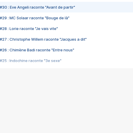
#30 : Eve Angeli raconte "Avant de partir"
#29 : MC Solaar raconte "Bouge de là"
28 : Lorie raconte "Je vais vite"
#27 : Christophe Willem raconte "Jacques a dit"
#26 : Chimène Badi raconte "Entre nous"
#25 : Indochine raconte "3e sexe"
#24 : Zaho raconte "C'est chelou"
#23 : Patrick Bruel raconte "Au café des délices"
#22 : Kyo raconte "Le chemin"
#21 : Nolwenn Leroy raconte "Cassé"
#20 : Patrick Hernandez raconte "Born to be alive"
#19 : Lorie raconte "Près de moi"