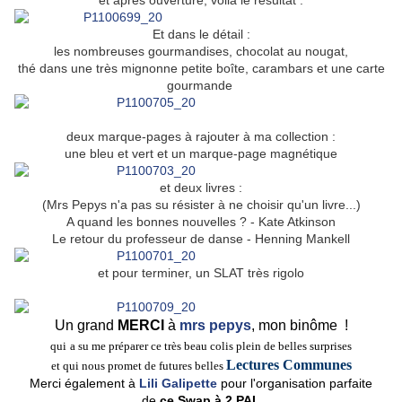
et après ouverture, voilà le résultat :
Et dans le détail :
les nombreuses gourmandises, chocolat au nougat,
thé dans une très mignonne petite boîte, carambars et une carte
gourmande
deux marque-pages à rajouter à ma collection :
une bleu et vert et un marque-page magnétique
et deux livres :
(Mrs Pepys n'a pas su résister à ne choisir qu'un livre...)
A quand les bonnes nouvelles ? - Kate Atkinson
Le retour du professeur de danse - Henning Mankell
et pour terminer, un SLAT très rigolo
Un grand
MERCI
à
mrs pepys
,
mon binôme !
qui
a su me préparer ce très beau colis plein de belles surprises
Lectures Communes
et qui nous promet de futures belles
Merci également à
Lili Galipette
pour l'organisation parfaite
de
ce Swap à 2 PAL