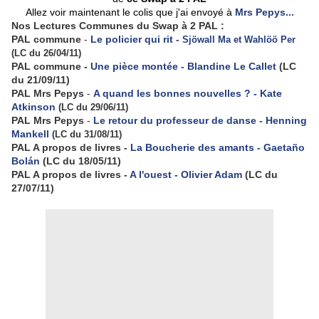
Allez voir maintenant le colis que j'ai envoyé à
Mrs Pepys...
Nos Lectures Communes du Swap à 2 PAL :
PAL commune
-
Le policier qui rit -
Sjöwall Ma et Wahlöö Per
(LC du 26/04/11)
PAL commune -
Une pièce montée - Blandine Le Callet
(LC
du 21/09/11)
PAL Mrs Pepys
-
A quand les bonnes nouvelles ? - Kate
Atkinson
(LC du 29/06/11)
PAL Mrs Pepys
-
Le retour du professeur de danse - Henning
Mankell
(LC du 31/08/11)
PAL A propos de livres -
La Boucherie des amants - Gaetaño
Bolán
(LC du 18/05/11)
PAL A propos de livres -
A l'ouest - Olivier Adam
(LC du
27/07/11)