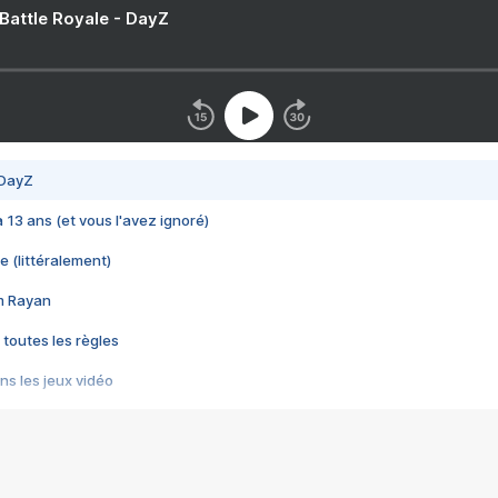
 Battle Royale - DayZ
 DayZ
 a 13 ans (et vous l'avez ignoré)
e (littéralement)
im Rayan
 toutes les règles
s les jeux vidéo
us choquant de Rockstar ? - Le scandale BULLY
e plus moche de Steam