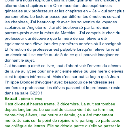
Comme il nous l'explique dans la vidéo (jointe en fin d'article), il
alterne des chapitres en « On » racontant des expériences
générales aux professeurs et les chapitres en « Je » qui sont plus
personnelles. Le lecteur passe par différentes émotions suivant
les chapitres, J'ai beaucoup rit avec les souvenirs de voyages
scolaires en Angleterre. J'ai été bouleversé par la réunion
parents-profs avec la mère de Matthieu. J'ai compris le choc du
professeur qui découvre que la mère de son élève a été
également son élève lors des premières années où il enseignait.
Et l'émotion du professeur est palpable lorsqu'un élève lui rend
un devoir où il se confie au-delà de ce qu'il pouvait imaginer en
donnant le sujet.
J'ai beaucoup aimé ce livre, tout d'abord voir l'envers du décors
de la vie au lycée pour une ancienne élève ou une mère d'élèves
c'est toujours intéressant. Mais c'est surtout la façon qu'à Jean-
Philippe Blondel d'évoquer avec beaucoup de tendresse ses
années de professeur, les élèves passent et le professeur reste
dans sa salle G229 !
Extrait :
(début du livre)
Il est dix-neuf heures trente. 3 décembre. La nuit est tombée
depuis longtemps. Le conseil de classe vient de se terminer,
trente-cinq élèves, une heure et demie, ça a été rondement
mené. Je suis sur le point de rejoindre le parking. Je parle avec
ma collègue de lettres. Elle se désole parce qu'elle va passer le