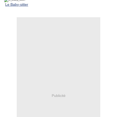
Le
Bab
y-sitter
Publicité