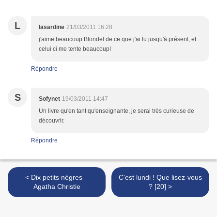
L
lasardine
21/03/2011 16:28
j'aime beaucoup Blondel de ce que j'ai lu jusqu'à présent, et
celui ci me tente beaucoup!
Répondre
S
Sofynet
19/03/2011 14:47
Un livre qu'en tant qu'enseignante, je serai très curieuse de
découvrir.
Répondre
< Dix petits nègres –
C'est lundi ! Que lisez-vous
Agatha Christie
? [20] >