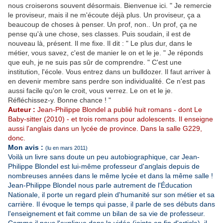
nous croiserons souvent désormais. Bienvenue ici. " Je remercie
le proviseur, mais il ne m'écoute déjà plus. Un proviseur, ça a
beaucoup de choses à penser. Un prof, non.. Un prof, ça ne
pense qu'à une chose, ses classes. Puis soudain, il est de
nouveau là, présent. Il me fixe. Il dit : " Le plus dur, dans le
métier, vous savez, c'est de manier le on et le je. " Je réponds
que euh, je ne suis pas sûr de comprendre. " C'est une
institution, l'école. Vous entrez dans un bulldozer. Il faut arriver à
en devenir membre sans perdre son individualité. Ce n'est pas
aussi facile qu'on le croit, vous verrez. Le on et le je.
Réfléchissez-y. Bonne chance ! "
Auteur :
Jean-Philippe Blondel a publié huit romans - dont Le
Baby-sitter (2010) - et trois romans pour adolescents. Il enseigne
aussi l'anglais dans un lycée de province. Dans la salle G229,
donc.
Mon avis :
(lu en mars 2011)
Voilà un livre sans doute un peu autobiographique, car Jean-
Philippe Blondel est lui-même professeur d'anglais depuis de
nombreuses années dans le même lycée et dans la même salle !
Jean-Philippe Blondel nous parle autrement de l'Éducation
Nationale, il porte un regard plein d'humanité sur son métier et sa
carrière. Il évoque le temps qui passe, il parle de ses débuts dans
l'enseignement et fait comme un bilan de sa vie de professeur.