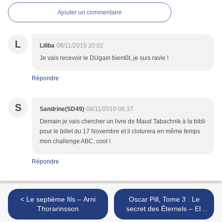
Ajouter un commentaire
L
Liliba
08/11/2010 20:02
Je vais recevoir le DUgain bientôt, je suis ravie !
Répondre
S
Sandrine(SD49)
08/11/2010 06:37
Demain je vais chercher un livre de Maud Tabachnik à la bibli
pour le billet du 17 Novembre et il cloturera en même temps
mon challenge ABC, cool !
Répondre
< Le septième fils – Arni
Oscar Pill, Tome 3 : Le
Thorarinsson
secret des Éternels – Eli
Anderson >