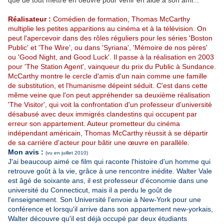
que de tout mettre en oeuvre pour venir en aide à son ami...
Réalisateur :
Comédien de formation, Thomas McCarthy
multiplie les petites apparitions au cinéma et à la télévision. On
peut l'apercevoir dans des rôles réguliers pour les séries 'Boston
Public' et 'The Wire', ou dans 'Syriana', 'Mémoire de nos pères'
ou 'Good Night, and Good Luck'. Il passe à la réalisation en 2003
pour 'The Station Agent', vainqueur du prix du Public à Sundance.
McCarthy montre le cercle d'amis d'un nain comme une famille
de substitution, et l'humanisme dépeint séduit. C'est dans cette
même veine que l'on peut appréhender sa deuxième réalisation
'The Visitor', qui voit la confrontation d'un professeur d'université
désabusé avec deux immigrés clandestins qui occupent par
erreur son appartement. Auteur prometteur du cinéma
indépendant américain, Thomas McCarthy réussit à se départir
de sa carrière d'acteur pour bâtir une œuvre en parallèle.
Mon avis :
(vu en juillet 2010)
J'ai beaucoup aimé ce film qui raconte l'histoire d'un homme qui
retrouve goût à la vie, grâce à une rencontre inédite. Walter Vale
est âgé de soixante ans, il est professeur d'économie dans une
université du Connecticut, mais il a perdu le goût de
l'enseignement. Son Université l'envoie à New-York pour une
conférence et lorsqu'il arrive dans son appartement new-yorkais,
Walter découvre qu'il est déjà occupé par deux étudiants