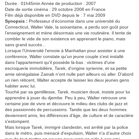
Durée : 01h45min Année de production : 2007
Date de sortie cinéma : 29 octobre 2008 en France
Film déjà disponible en DVD depuis le : 7 mai 2009
Synopsis :
Professeur d'économie dans une université du
Connecticut, Walter Vale, la soixantaine, a perdu son goût pour
l'enseignement et mène désormais une vie routinière. Il tente de
combler le vide de son existence en apprenant le piano, mais
sans grand succès...
Lorsque l'Université l'envoie à Manhattan pour assister à une
conférence, Walter constate qu'un jeune couple s'est installé
dans l'appartement qu'il possède là-bas : victimes d'une
escroquerie immobilière, Tarek, d'origine syrienne, et sa petite
amie sénégalaise Zainab n'ont nulle part ailleurs où aller. D'abord
un rien réticent, Walter accepte de laisser les deux jeunes gens
habiter avec lui.
Touché par sa gentillesse, Tarek, musicien doué, insiste pour lui
apprendre à jouer du djembe. Peu à peu, Walter retrouve une
certaine joie de vivre et découvre le milieu des clubs de jazz et
des passionnés de percussions. Tandis que les deux hommes
deviennent amis, les différences d'âge, de culture et de caractère
s'estompent.
Mais lorsque Tarek, immigré clandestin, est arrêté par la police
dans le métro, puis menacé d'expulsion, Walter n'a d'autre choix