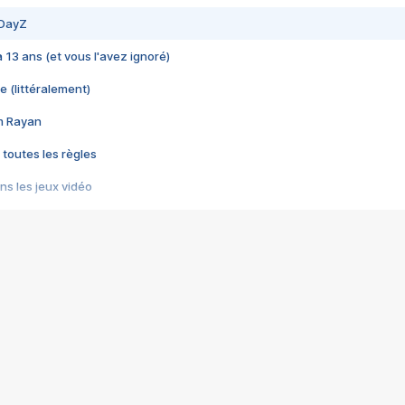
 DayZ
 a 13 ans (et vous l'avez ignoré)
e (littéralement)
im Rayan
 toutes les règles
s les jeux vidéo
us choquant de Rockstar ? - Le scandale BULLY
e plus moche de Steam
du RÊVE tourne au CAUCHEMAR
pendant 8 heures
it… à tort
umiliés par un jeu vidéo