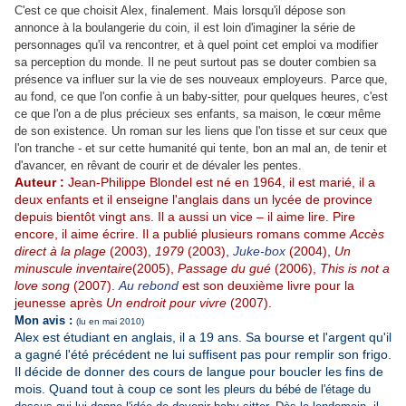
C'est ce que choisit Alex, finalement. Mais lorsqu'il dépose son
annonce à la boulangerie du coin, il est loin d'imaginer la série de
personnages qu'il va rencontrer, et à quel point cet emploi va modifier
sa perception du monde. Il ne peut surtout pas se douter combien sa
présence va influer sur la vie de ses nouveaux employeurs. Parce que,
au fond, ce que l'on confie à un baby-sitter, pour quelques heures, c'est
ce que l'on a de plus précieux ses enfants, sa maison, le cœur même
de son existence. Un roman sur les liens que l'on tisse et sur ceux que
l'on tranche - et sur cette humanité qui tente, bon an mal an, de tenir et
d'avancer, en rêvant de courir et de dévaler les pentes.
Auteur :
Jean-Philippe Blondel est né en 1964, il est marié, il a
deux enfants et il enseigne l'anglais dans un lycée de province
depuis bientôt vingt ans. Il a aussi un vice – il aime lire. Pire
encore, il aime écrire. Il a publié plusieurs romans comme
Accès
direct à la plage
(2003),
1979
(2
003),
Juke-box
(
2004),
Un
minuscule inventaire
(
2005),
Passage du gué
(
2006),
This is not a
love song
(
2007).
Au rebond
est son deuxième livre pour la
jeunesse après
Un endroit pour vivre
(2007).
Mon avis :
(lu en mai 2010)
Alex est étudiant en anglais, il a 19 ans. Sa bourse et l'argent qu'il
a gagné l'été précédent ne lui suffisent pas pour remplir son frigo.
Il décide de donner des cours de langue pour boucler les fins de
mois. Quand tout à coup ce sont
les pleurs du bébé de l'étage du