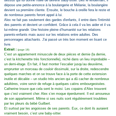
dessus qui lui donne l'idée de devenir baby-sitter. Dès le lendemain, il
dépose une petite-annonce à la boulangerie et Mélanie, la boulangère
devient sa première cliente. Ensuite, le bouche à oreille fera le reste et
de nombreux parents feront appel à lui.
Alex ne fait pas seulement des gardes d'enfants, il entre dans l'intimité
des parents et devient un confident. Grâce à cela il va les aider et il va
lui-même grandir. Une histoire pleine d’humanité sur les relations
parents-enfants mais aussi sur les relations entre adultes. Des
personnages attachants. J'ai passé un très bon moment en lisant ce
livre.
Extrait :
(page 18)
C’est un appartement minuscule de deux pièces et demie (la demie,
c’est la kitchenette très fonctionnelle), niché dans un lieu improbable –
un demi-étage. En fait, il faut monter l’escalier jusqu’au deuxième,
emprunter un morceau de couloir dissimulé, sur la droite, redescendre
quelques marches et on se trouve face à la porte de cette extension
inutile et décalée – un studio très ancien qui a dû cacher de nombreux
adultères, voire servir de refuge à quelques catins embourgeoisées.
Catherine trouve que cela sent le moisi. Les copains d’Alex trouvent
que c’est vraiment cher. Alex s’en moque éperdument. Il est amoureux
de son appartement. Même si ses nuits sont régulièrement troublées
par les pleurs du bébé Guilbert.
Et surtout par les angoisses de ses parents. Eux, ce dont ils auraient
vraiment besoin, c’est une baby-sitter.