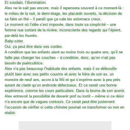
Et soudain, l’illumination.
Alex ne le sait pas encore, mais il repensera souvent à ce moment-là :
le milieu de la nuit, le demi-étage, les placards ouverts, la décision de
se faire un thé – il paraît que ça cale les estomacs creux.
Le moment où l’idée s’est imposée, dans toute sa simplicité – une
femme nue sortant de la rivière, inconsciente des regards qui l’épient,
par-delà les fourrés.
Baby-sitter
.
Oui, ça peut être dans ses cordes.
A condition que les enfants aient au moins trois ou quatre ans, qu’il ne
faille pas changer les couches – à condition, donc, qu’on n’ait pas
besoin de puéricultrice.
Alex n’a pas beaucoup l’habitude des enfants, mais il se débrouille
plutôt bien avec ses petits cousins et avec le frère de son ex, un
monstre de neuf ans, accro à la Wii et qui s’exprime avec à peu près
autant de clarté qu’un androïde défectueux. Et ce serait une bonne
expérience, comme les cours particuliers. Dans la brume de son avenir,
Alex entrevoit la possibilité de devenir prof ou instit – même si ce désir
n’a encore que de vagues contours. Ce serait peut-être justement
l’occasion de vérifier si cette chimère pourrait se transformer ou non en
réalité.