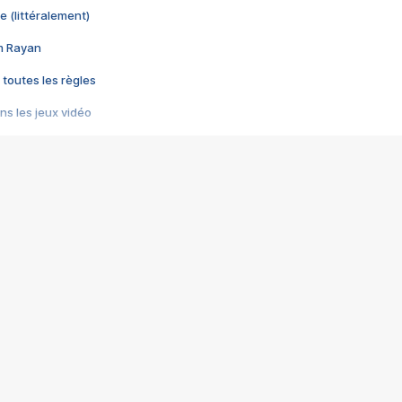
e (littéralement)
im Rayan
 toutes les règles
s les jeux vidéo
us choquant de Rockstar ? - Le scandale BULLY
e plus moche de Steam
du RÊVE tourne au CAUCHEMAR
pendant 8 heures
it… à tort
umiliés par un jeu vidéo
ire - Final Fantasy 8
ti un empire - Age of Empires