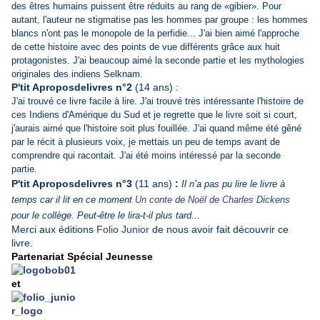
des êtres humains puissent être réduits au rang de «gibier». Pour
autant, l'auteur ne stigmatise pas les hommes par groupe : les hommes
blancs n'ont pas le monopole de la perfidie... J'ai bien aimé l'approche
de cette histoire avec des points de vue différents grâce aux huit
protagonistes. J'ai beaucoup aimé la seconde partie et les mythologies
originales des indiens Selknam.
P'tit Aproposdelivres n°2
(14 ans) :
J'ai trouvé ce livre facile à lire. J'ai trouvé très intéressante l'histoire de
ces Indiens d'Amérique du Sud et je regrette que le livre soit si court,
j'aurais aimé que l'histoire soit plus fouillée. J'ai quand même été gêné
par le récit à plusieurs voix, je mettais un peu de temps avant de
comprendre qui racontait. J'ai été moins intéressé par
la seconde
partie.
P'tit Aproposdelivres n°3
(11 ans)
:
Il n’a pas pu lire le livre à
temps car il lit en ce moment
Un conte de Noël de Charles Dickens
pour le collège. Peut-être le lira-t-il plus tard...
Merci aux éditions
Folio Junior
de nous avoir fait découvrir ce
livre.
Partenariat Spécial Jeunesse
et