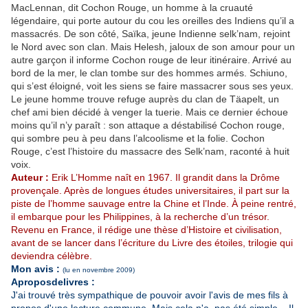
MacLennan, dit Cochon Rouge, un homme à la cruauté
légendaire, qui porte autour du cou les oreilles des Indiens qu’il a
massacrés. De son côté, Saïka, jeune Indienne selk’nam, rejoint
le Nord avec son clan. Mais Helesh, jaloux de son amour pour un
autre garçon il informe Cochon rouge de leur itinéraire. Arrivé au
bord de la mer, le clan tombe sur des hommes armés. Schiuno,
qui s’est éloigné, voit les siens se faire massacrer sous ses yeux.
Le jeune homme trouve refuge auprès du clan de Täapelt, un
chef ami bien décidé à venger la tuerie. Mais ce dernier échoue
moins qu’il n’y paraît : son attaque a déstabilisé Cochon rouge,
qui sombre peu à peu dans l’alcoolisme et la folie. Cochon
Rouge, c’est l’histoire du massacre des Selk’nam, raconté à huit
voix.
Auteur :
Erik L’Homme naît en 1967. Il grandit dans la Drôme
provençale. Après de longues études universitaires, il part sur la
piste de l’homme sauvage entre la Chine et l’Inde. À peine rentré,
il embarque pour les Philippines, à la recherche d’un trésor.
Revenu en France, il rédige une thèse d’Histoire et civilisation,
avant de se lancer dans l’écriture du Livre des étoiles, trilogie qui
deviendra célèbre.
Mon avis :
(lu en novembre 2009)
Aproposdelivres :
J'ai trouvé très sympathique de pouvoir avoir l'avis de mes fils à