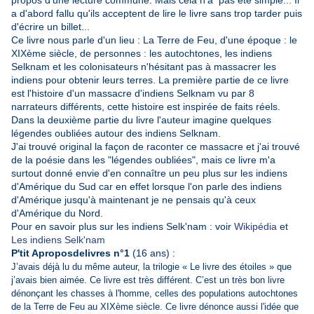
propos d'une lecture commune. Mais cela n'a pas été simple... Il
a d'abord fallu qu'ils acceptent de lire le livre sans trop tarder puis
d'écrire un billet...
Ce livre nous parle d'un lieu : La Terre de Feu, d'une époque : le
XIXème siècle, de personnes : les autochtones, les indiens
Selknam et les colonisateurs n'hésitant pas à massacrer les
indiens pour obtenir leurs terres. La première partie de ce livre
est l'histoire d'un massacre d'indiens Selknam vu par 8
narrateurs différents, cette histoire est inspirée de faits réels.
Dans la deuxième partie du livre l'auteur imagine quelques
légendes oubliées autour des indiens Selknam.
J'ai trouvé original la façon de raconter ce massacre et j'ai trouvé
de la poésie dans les "légendes oubliées", mais ce livre m'a
surtout donné envie d'en connaître un peu plus sur les indiens
d'Amérique du Sud car en effet lorsque l'on parle des indiens
d'Amérique jusqu'à maintenant je ne pensais qu'à ceux
d'Amérique du Nord.
Pour en savoir plus sur les indiens Selk'nam : voir
Wikipédia
et
Les indiens Selk'nam
P'tit Aproposdelivres n°1
(16 ans) :
J’avais déjà lu du même auteur, la trilogie « Le livre des étoiles » que
j’avais bien aimée. Ce livre est très différent. C’est un très bon livre
dénonçant les chasses à l'homme, celles des populations autochtones
de la Terre de Feu au XIXème siècle. Ce livre dénonce aussi l'idée que