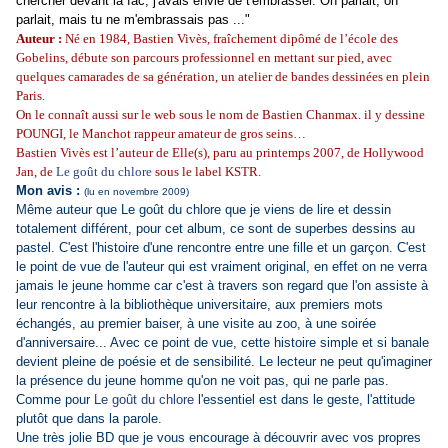
chercher devant la fac, j'avais envie de t'embrasser. On parlait, on
parlait, mais tu ne m'embrassais pas ..."
Auteur :
Né en 1984, Bastien Vivès, fraîchement dipômé de l’école des
Gobelins, débute son parcours professionnel en mettant sur pied, avec
quelques camarades de sa génération, un atelier de bandes dessinées en plein
Paris.
On le connaît aussi sur le web sous le nom de Bastien Chanmax. il y dessine
POUNGI, le Manchot rappeur amateur de gros seins…
Bastien Vivès est l’auteur de Elle(s), paru au printemps 2007, de Hollywood
Jan, de
Le goût du chlore
sous le label KSTR.
Mon avis :
(lu en novembre 2009)
Même auteur que
Le goût du chlore
que je viens de lire et dessin
totalement différent, pour cet album, ce sont de superbes dessins au
pastel.
C'est l'histoire d'une rencontre entre une fille et un garçon. C'est
le point de vue de l'auteur qui est vraiment original, en effet on ne verra
jamais le jeune homme car c'est à travers son regard que l'on assiste à
leur rencontre à la bibliothèque universitaire, aux premiers mots
échangés, au premier baiser, à une visite au zoo, à une soirée
d'anniversaire...
Avec ce point de vue, cette histoire simple et si banale
devient pleine de poésie et de sensibilité. Le lecteur ne peut qu'imaginer
la présence du jeune homme qu'on ne voit pas, qui ne parle pas.
Comme pour
Le goût du chlore
l'essentiel est dans le geste, l'attitude
plutôt que dans la parole.
Une très jolie BD que je vous encourage à découvrir avec vos propres