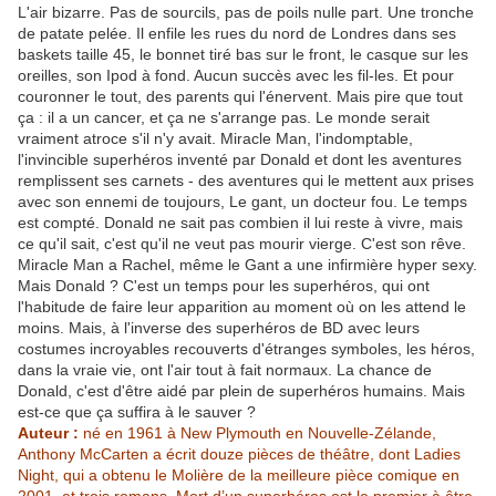
L'air bizarre. Pas de sourcils, pas de poils nulle part. Une tronche
de patate pelée. Il enfile les rues du nord de Londres dans ses
baskets taille 45, le bonnet tiré bas sur le front, le casque sur les
oreilles, son Ipod à fond. Aucun succès avec les fil-les. Et pour
couronner le tout, des parents qui l'énervent. Mais pire que tout
ça : il a un cancer, et ça ne s'arrange pas. Le monde serait
vraiment atroce s'il n'y avait. Miracle Man, l'indomptable,
l'invincible superhéros inventé par Donald et dont les aventures
remplissent ses carnets - des aventures qui le mettent aux prises
avec son ennemi de toujours, Le gant, un docteur fou. Le temps
est compté. Donald ne sait pas combien il lui reste à vivre, mais
ce qu'il sait, c'est qu'il ne veut pas mourir vierge. C'est son rêve.
Miracle Man a Rachel, même le Gant a une infirmière hyper sexy.
Mais Donald ? C'est un temps pour les superhéros, qui ont
l'habitude de faire leur apparition au moment où on les attend le
moins. Mais, à l'inverse des superhéros de BD avec leurs
costumes incroyables recouverts d'étranges symboles, les héros,
dans la vraie vie, ont l'air tout à fait normaux. La chance de
Donald, c'est d'être aidé par plein de superhéros humains. Mais
est-ce que ça suffira à le sauver ?
Auteur :
né en 1961 à New Plymouth en Nouvelle-Zélande,
Anthony McCarten a écrit douze pièces de théâtre, dont Ladies
Night, qui a obtenu le Molière de la meilleure pièce comique en