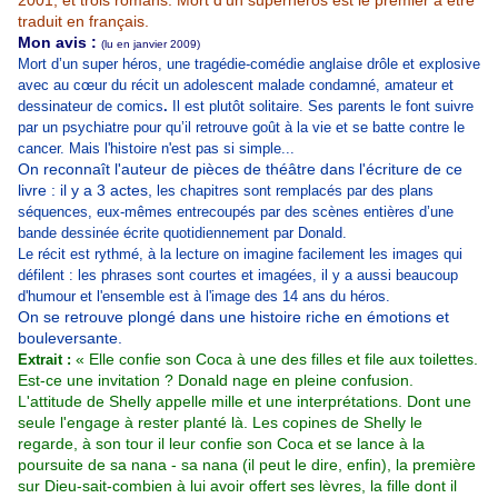
2001, et trois romans. Mort d’un superhéros est le premier à être
traduit en français.
Mon avis :
(lu en janvier 2009)
Mort d’un super héros
, une tragédie-comédie anglaise drôle et explosive
avec au cœur du récit un adolescent malade condamné, amateur et
dessinateur de comics
.
Il est plutôt solitaire.
S
es parents le font suivre
par un psychiatre pour qu’il retrouve goût à la vie et se batte contre le
cancer. Mais l'histoire n'est pas si simple...
On reconnaît l'auteur de pièces de théâtre dans l'écriture de ce
livre : il y a 3 actes,
les chapitres sont remplacés par des plans
séquences, eux-mêmes entrecoupés par des scènes entières d’une
bande dessinée écrite quotidiennement par Donald.
Le récit est rythmé, à la lecture on imagine facilement les images qui
défilent : les phrases sont courtes et imagées, il y a aussi beaucoup
d'humour et l'ensemble est à l'image des 14 ans du héros.
On se retrouve plongé dans une histoire riche en émotions et
bouleversante.
« Elle confie son Coca à une des filles et file aux toilettes.
Extrait :
Est-ce une invitation ? Donald nage en pleine confusion.
L'attitude de Shelly appelle mille et une interprétations. Dont une
seule l'engage à rester planté là. Les copines de Shelly le
regarde, à son tour il leur confie son Coca et se lance à la
poursuite de sa nana - sa nana (il peut le dire, enfin), la première
sur Dieu-sait-combien à lui avoir offert ses lèvres, la fille dont il